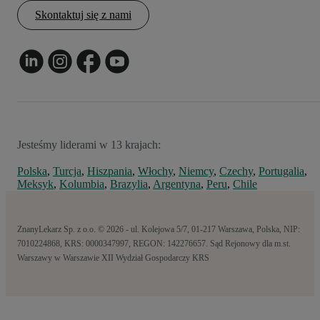
Skontaktuj się z nami
Jesteśmy liderami w 13 krajach:
Polska
,
Turcja
,
Hiszpania
,
Włochy
,
Niemcy
,
Czechy
,
Portugalia
,
Meksyk
,
Kolumbia
,
Brazylia
,
Argentyna
,
Peru
,
Chile
ZnanyLekarz Sp. z o.o. © 2026 - ul. Kolejowa 5/7, 01-217 Warszawa, Polska, NIP:
7010224868, KRS: 0000347997, REGON: 142276657. Sąd Rejonowy dla m.st.
Warszawy w Warszawie XII Wydział Gospodarczy KRS