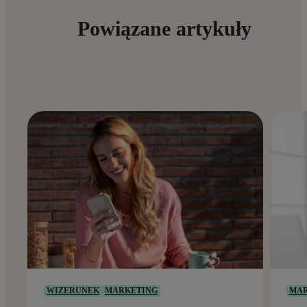
Powiązane artykuły
WIZERUNEK
MARKETING
MAR