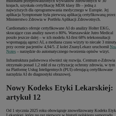
milionami przeprowadzonych wywiadów zdrowotnych w 30
krajach, uzyskała certyfikację MDR klasy IIb – jedną z
najwyższych dla oprogramowania medycznego w Europie. Jej
aplikacja Symptomate była pierwszą aplikacją certyfikowaną przez
Ministerstwo Zdrowia w Portfelu Aplikacji Zdrowotnych.
Cardiomatics oferuje certyfikowane AI do analizy Holter EKG,
skracające czas analizy nawet o 80%. Warszawskie Jutro Medical
poszło jeszcze dalej – w ich modelu AI-first 68% telekonsultacji
wspomagają agenci AI, a mediana czasu wizyty to niecałe 3 minut
przy ocenie pacjentów 4,94/5. Z kolei ZnanyLekarz uruchomił
No
Notes
– narzędzie do automatycznego tworzenia opisów wizyt.
Infrastruktura państwowa również się rozwija. Centrum e-Zdrowia
otrzymało ponad 1,2 mld zł na cyfryzację ochrony zdrowia, w tym
na Platformę Usług Inteligentnych (PUI) oferującą certyfikowane
narzędzia AI do diagnostyki obrazowej.
Nowy Kodeks Etyki Lekarskiej:
artykuł 12
Od 1 stycznia 2025 roku obowiązuje znowelizowany Kodeks Etyk
Lekarskiej, który po raz pierwszy w historii polskiego samorządu