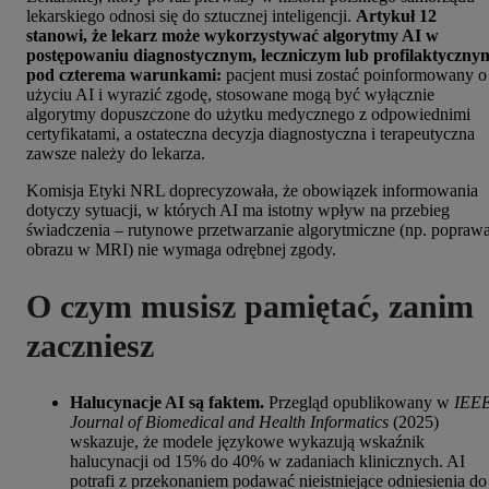
lekarskiego odnosi się do sztucznej inteligencji.
Artykuł 12
stanowi, że lekarz może wykorzystywać algorytmy AI w
postępowaniu diagnostycznym, leczniczym lub profilaktyczny
pod czterema warunkami:
pacjent musi zostać poinformowany o
użyciu AI i wyrazić zgodę, stosowane mogą być wyłącznie
algorytmy dopuszczone do użytku medycznego z odpowiednimi
certyfikatami, a ostateczna decyzja diagnostyczna i terapeutyczna
zawsze należy do lekarza.
Komisja Etyki NRL doprecyzowała, że obowiązek informowania
dotyczy sytuacji, w których AI ma istotny wpływ na przebieg
świadczenia – rutynowe przetwarzanie algorytmiczne (np. popraw
obrazu w MRI) nie wymaga odrębnej zgody.
O czym musisz pamiętać, zanim
zaczniesz
Halucynacje AI są faktem.
Przegląd opublikowany w
IEE
Journal of Biomedical and Health Informatics
(2025)
wskazuje, że modele językowe wykazują wskaźnik
halucynacji od 15% do 40% w zadaniach klinicznych. AI
potrafi z przekonaniem podawać nieistniejące odniesienia do