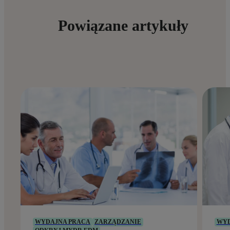
Powiązane artykuły
WYDAJNA PRACA
ZARZĄDZANIE
WYD