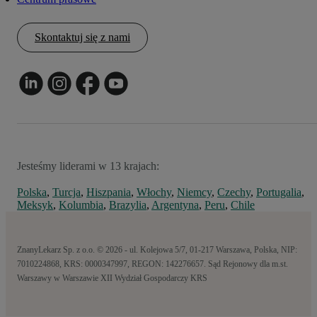
Skontaktuj się z nami
Jesteśmy liderami w 13 krajach:
Polska
,
Turcja
,
Hiszpania
,
Włochy
,
Niemcy
,
Czechy
,
Portugalia
,
Meksyk
,
Kolumbia
,
Brazylia
,
Argentyna
,
Peru
,
Chile
ZnanyLekarz Sp. z o.o. © 2026 - ul. Kolejowa 5/7, 01-217 Warszawa, Polska, NIP:
7010224868, KRS: 0000347997, REGON: 142276657. Sąd Rejonowy dla m.st.
Warszawy w Warszawie XII Wydział Gospodarczy KRS