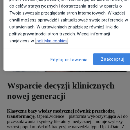
do celów statystycznych i dostarczania treści w oparciu o
Twoje zwyczaje przeglądania stron internetowych. W każdej
chwili możesz sprawdzić i zaktualizować swoje preferencje w
ustawieniach. W ustawieniach znajdziesz również linki do
polityk prywatności stron trzecich. Więcej informacji
znajdziesz w
polityka cookies
Zaakceptuj
Edytuj ustawienia
Wsparcie decyzji klinicznych
nowej generacji
Klasyczne bazy wiedzy medycznej również przechodzą
transformację.
OpenEvidence – platforma wykorzystująca AI do
przeszukiwania i syntezy literatury medycznej – notuje szybszy
wzrost popularności niż tradycyjne narzędzia typu UpToDate. Z