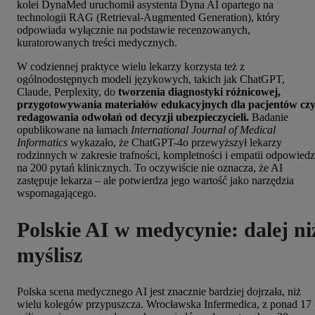
kolei DynaMed uruchomił asystenta Dyna AI opartego na
technologii RAG (Retrieval-Augmented Generation), który
odpowiada wyłącznie na podstawie recenzowanych,
kuratorowanych treści medycznych.
W codziennej praktyce wielu lekarzy korzysta też z
ogólnodostępnych modeli językowych, takich jak ChatGPT,
Claude, Perplexity, do
tworzenia diagnostyki różnicowej,
przygotowywania materiałów edukacyjnych dla pacjentów cz
redagowania odwołań od decyzji ubezpieczycieli.
Badanie
opublikowane na łamach
International Journal of Medical
Informatics
wykazało, że ChatGPT-4o przewyższył lekarzy
rodzinnych w zakresie trafności, kompletności i empatii odpowiedz
na 200 pytań klinicznych. To oczywiście nie oznacza, że AI
zastępuje lekarza – ale potwierdza jego wartość jako narzędzia
wspomagającego.
Polskie AI w medycynie: dalej ni
myślisz
Polska scena medycznego AI jest znacznie bardziej dojrzała, niż
wielu kolegów przypuszcza. Wrocławska Infermedica, z ponad 17