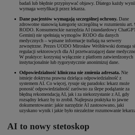
badań lub błędnie przypisywać objawy. Dlatego każdy wyni
wymaga weryfikacji przez lekarza.
Dane pacjentów wymagają szczególnej ochrony.
Dane
zdrowotne stanowią kategorię szczególną w rozumieniu art. 
RODO. Konsumenckie narzędzia AI (standardowy ChatGP
Gemini) nie spełniają wymogów RODO dla danych
medycznych – wpisane informacje trafiają na serwery
zewnętrzne. Prezes UODO Mirosław Wróblewski domaga s
regulacji sektorowych dla AI przetwarzającej dane medyczne
W praktyce: korzystaj wyłącznie z platform zatwierdzonych
instytucjonalnie lub rygorystycznie anonimizuj dane.
Odpowiedzialność kliniczna nie zmienia adresata.
Nie
istnieje doktryna prawna dzieląca odpowiedzialność z
systemem AI. Co więcej, rysuje się paradoks: lekarz może
ponosić odpowiedzialność zarówno za ślepe podążanie za
błędną rekomendacją AI, jak i za niekorzystanie z AI, gdy
rozsądny lekarz by to zrobił. Najlepsza praktyka to jawne
dokumentowanie: jakie narzędzie AI zastosowano, jaki
uzyskano wynik i jakie było niezależne rozumowanie lekarz
AI to nowy stetoskop