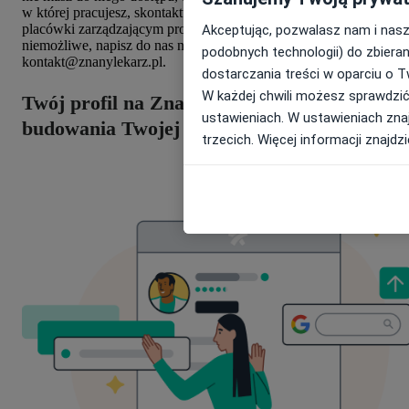
w której pracujesz, skontaktuj się bezpośredni z managerem
placówki zarządzającym profilami na ZnanyLekarz lub, jeśli to
Akceptując, pozwalasz nam i nas
niemożliwe, napisz do nas na adres na adres
podobnych technologii) do zbiera
kontakt@znanylekarz.pl.
dostarczania treści w oparciu o T
W każdej chwili możesz sprawdzić
Twój profil na ZnanyLekarz będzie podstaw
ustawieniach. W ustawieniach znaj
budowania Twojej marki online
trzecich. Więcej informacji znajdz