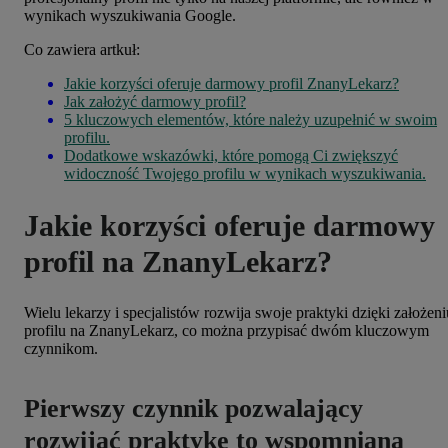
wynikach wyszukiwania Google.
Co zawiera artkuł:
Jakie korzyści oferuje darmowy profil ZnanyLekarz?
Jak założyć darmowy profil?
5 kluczowych elementów, które należy uzupełnić w swoim
profilu.
Dodatkowe wskazówki, które pomogą Ci zwiększyć
widoczność Twojego profilu w wynikach wyszukiwania.
Jakie korzyści oferuje darmowy
profil na ZnanyLekarz?
Wielu lekarzy i specjalistów rozwija swoje praktyki dzięki założeni
profilu na ZnanyLekarz, co można przypisać dwóm kluczowym
czynnikom.
Pierwszy czynnik pozwalający
rozwijać praktykę to wspomniana