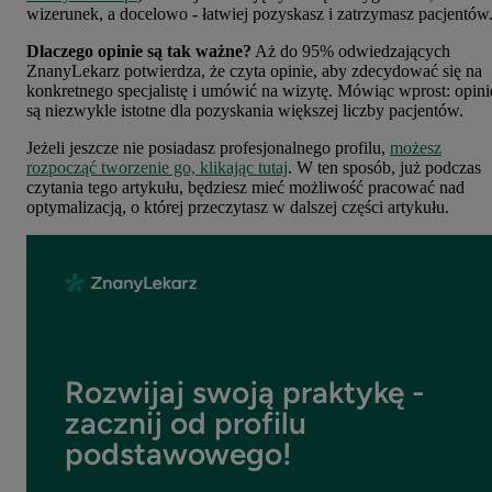
wizerunek, a docelowo - łatwiej pozyskasz i zatrzymasz pacjentów
Dlaczego opinie są tak ważne?
Aż do 95% odwiedzających
ZnanyLekarz potwierdza, że czyta opinie, aby zdecydować się na
konkretnego specjalistę i umówić na wizytę. Mówiąc wprost: opini
są niezwykle istotne dla pozyskania większej liczby pacjentów.
Jeżeli jeszcze nie posiadasz profesjonalnego profilu,
możesz
rozpocząć tworzenie go, klikając tutaj
. W ten sposób, już podczas
czytania tego artykułu, będziesz mieć możliwość pracować nad
optymalizacją, o której przeczytasz w dalszej części artykułu.
Rozwijaj swoją praktykę -
zacznij od profilu
podstawowego!