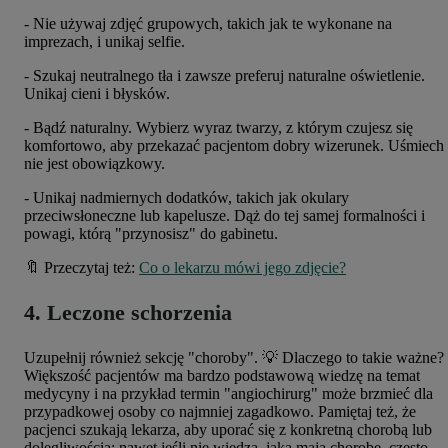
- Nie używaj zdjęć grupowych, takich jak te wykonane na
imprezach, i unikaj selfie.
- Szukaj neutralnego tła i zawsze preferuj naturalne oświetlenie.
Unikaj cieni i błysków.
- Bądź naturalny. Wybierz wyraz twarzy, z którym czujesz się
komfortowo, aby przekazać pacjentom dobry wizerunek. Uśmiech
nie jest obowiązkowy.
- Unikaj nadmiernych dodatków, takich jak okulary
przeciwsłoneczne lub kapelusze. Dąż do tej samej formalności i
powagi, którą "przynosisz" do gabinetu.
🔖 Przeczytaj też:
Co o lekarzu mówi jego zdjęcie?
4. Leczone schorzenia
Uzupełnij również sekcję "choroby". 💡 Dlaczego to takie ważne?
Większość pacjentów ma bardzo podstawową wiedzę na temat
medycyny i na przykład termin "angiochirurg" może brzmieć dla
przypadkowej osoby co najmniej zagadkowo. Pamiętaj też, że
pacjenci szukają lekarza, aby uporać się z konkretną chorobą lub
dolegliwością: nawet jeśli nie wiedzą, jaką mają chorobę, często