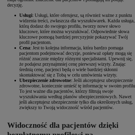
decyzję.
Usługi
: Usługi, które oferujesz, są również ważne z punktu
widzenia treści, zwłaszcza dla wyszukiwarek. Każda usługa,
którą dodasz do swojego profilu, tworzy nowe słowo
kluczowe, które można wyszukiwać. Odpowiednie słowa
kluczowe pomogą bardziej precyzyjnie pokazywać Twój
profil pacjentom.
Cena
: Jest to kolejna informacja, która bardzo pomaga
pacjentom podejmować decyzje, ponieważ opłaty mogą się
różnić znacznie między różnymi specjalistami. Upewnij się,
że podajesz przynajmniej cenę pierwszej wizyty. Znając
średnią cenę, pacjenci będą o wiele bardziej skłonni
skontaktować się z Tobą w celu umówienia wizyty.
Ubezpieczenie zdrowotne
: Jeśli akceptujesz ubezpieczenie
zdrowotne, koniecznie umieść tę informację w swoim profilu
To jest ważne dla pacjentów, którzy filtrują swoje
wyszukiwania według planów ubezpieczeniowych. Nawet
jeśli akceptujesz ubezpieczenie tylko dla określonych usług,
zwiększy to Twoją widoczność wśród pacjentów.
Widoczność dla pacjentów dzięki
bezpłatnemu profilowi na