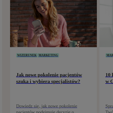
WIZERUNEK
MARKETING
MAR
Jak nowe pokolenie pacjentów
10 
szuka i wybiera specjalistów?
w G
Dowiedz się, jak nowe pokolenie
Spra
pacjentów podejmuje decyzję o
Twój