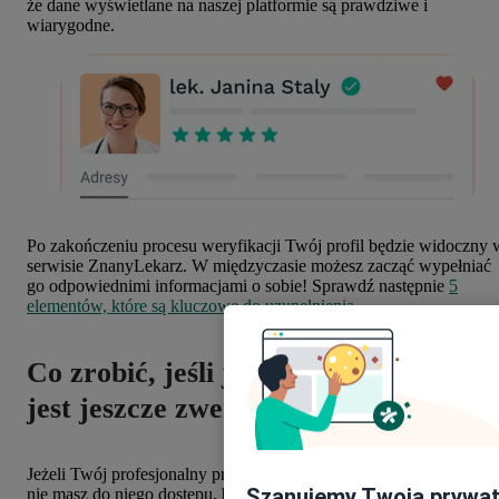
że dane wyświetlane na naszej platformie są prawdziwe i
wiarygodne.
Po zakończeniu procesu weryfikacji Twój profil będzie widoczny 
serwisie ZnanyLekarz. W międzyczasie możesz zacząć wypełniać
go odpowiednimi informacjami o sobie! Sprawdź następnie
5
elementów, które są kluczowe do uzupełnienia.
Co zrobić, jeśli już masz profil, ale ni
jest jeszcze zweryfikowany?
Jeżeli Twój profesjonalny profil już istnieje na naszej platformie, al
Szanujemy Twoją prywa
nie masz do niego dostępu, bo został on utworzony przez placówk