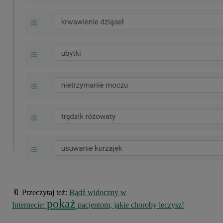
🔖 Przeczytaj też:
Bądź widoczny w
pokaż
Internecie:
pacjentom, jakie choroby leczysz!