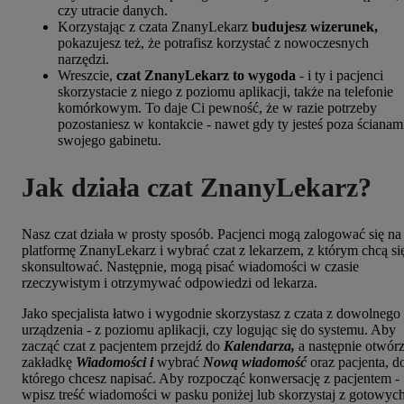
czy utracie danych.
Korzystając z czata ZnanyLekarz
budujesz
wizerunek,
pokazujesz też, że potrafisz korzystać z nowoczesnych
narzędzi.
Wreszcie,
czat ZnanyLekarz to wygoda
- i ty i pacjenci
skorzystacie z niego z poziomu aplikacji, także na telefonie
komórkowym. To daje Ci pewność, że w razie potrzeby
pozostaniesz w kontakcie - nawet gdy ty jesteś poza ścianam
swojego gabinetu.
Jak działa czat ZnanyLekarz?
Nasz czat działa w prosty sposób. Pacjenci mogą zalogować się na
platformę ZnanyLekarz i wybrać czat z lekarzem, z którym chcą si
skonsultować. Następnie, mogą pisać wiadomości w czasie
rzeczywistym i otrzymywać odpowiedzi od lekarza.
Jako specjalista łatwo i wygodnie skorzystasz z czata z dowolnego
urządzenia - z poziomu aplikacji, czy logując się do systemu. Aby
zacząć czat z pacjentem przejdź do
Kalendarza,
a następnie ot
wór
zakładkę
Wiadomości i
wybrać
Nową wiadomość
oraz pacjenta, d
którego chcesz napisać.
Aby rozpocząć konwersację z pacjentem -
wpisz treść wiadomości w pasku poniżej lub skorzystaj z gotowyc