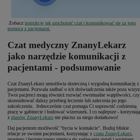
Zobacz
instrukcję jak uruchomić czat i komunikować się za jego
pomocą z pacjentami.
Czat medyczny ZnanyLekarz
jako narzędzie komunikacji z
pacjentami - podsumowanie
Czat ZnanyLekarz umożliwia skuteczną i wygodną komunikację z
pacjentami. Pozwala zadbać o ich doświadczenia także poza wizyt
Twoi pacjenci mogą również rozwiać ewentualne wątpliwości, czy
skonsultować dalszy przebieg leczenie lub zalecenia po jego
zakończeniu. Jednocześnie czat pomaga Ci usprawnić codzienną
pracę w gabinecie i budować wizerunek. I co najlepsze - korzystaj
z
planów ZnanyLekarz
nie płacisz za niego dodatkowo!
Daj pacjentom możliwość "bycia w kontakcie". Buduj bliskie
relacje ze swoimi pacjentami, korzystając z
czatu ZnanyLekarz
,
prostego i bezpiecznego miejsca do zadawania pytań i wymiany