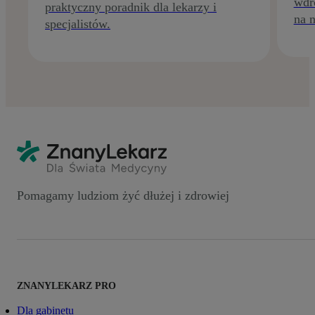
wdr
praktyczny poradnik dla lekarzy i
na n
specjalistów.
Pomagamy ludziom żyć dłużej i zdrowiej
ZNANYLEKARZ PRO
Dla gabinetu