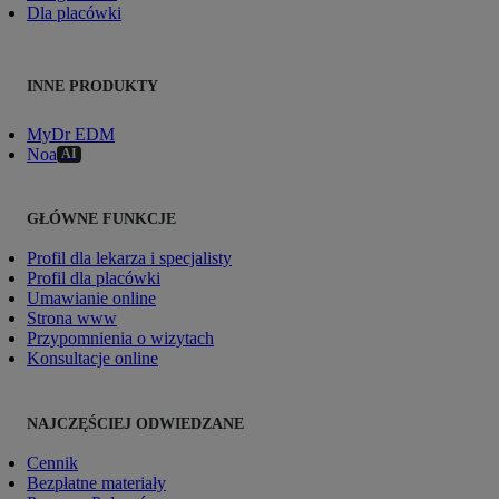
Dla placówki
INNE PRODUKTY
MyDr EDM
Noa
AI
GŁÓWNE FUNKCJE
Profil dla lekarza i specjalisty
Profil dla placówki
Umawianie online
Strona www
Przypomnienia o wizytach
Konsultacje online
NAJCZĘŚCIEJ ODWIEDZANE
Cennik
Bezpłatne materiały