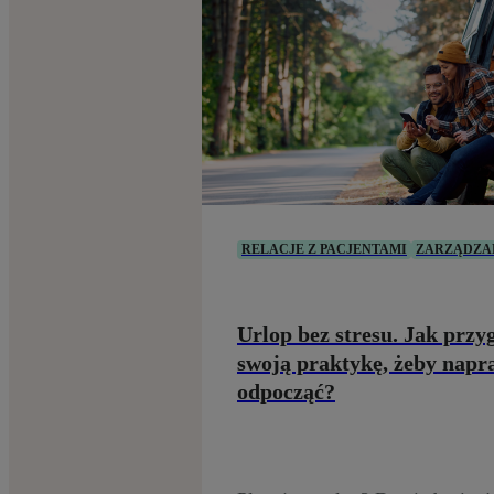
RELACJE Z PACJENTAMI
ZARZĄDZA
Urlop bez stresu. Jak prz
swoją praktykę, żeby nap
odpocząć?