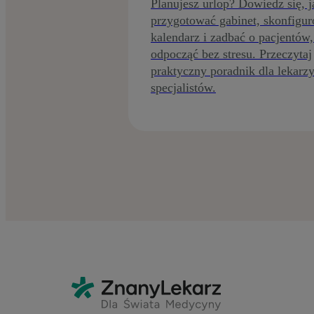
Planujesz urlop? Dowiedz się, j
przygotować gabinet, skonfigu
kalendarz i zadbać o pacjentów,
odpocząć bez stresu. Przeczytaj
praktyczny poradnik dla lekarzy
specjalistów.