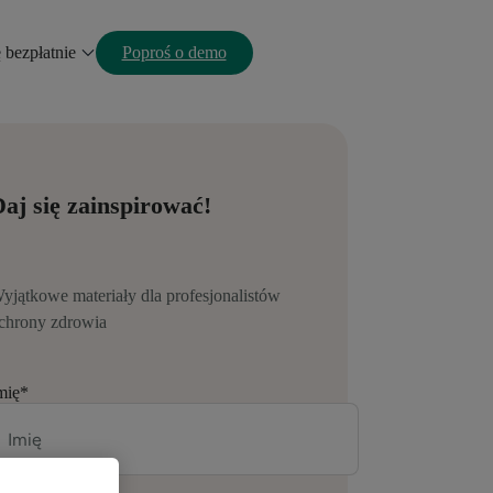
ę bezpłatnie
Poproś o demo
aj się zainspirować!
yjątkowe materiały dla profesjonalistów
chrony zdrowia
mię
*