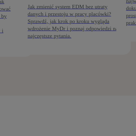
najw
ak
Jak zmienić system EDM bez utraty
doku
rować
danych i przestoju w pracy placówki?
pros
 by
Sprawdź, jak krok po kroku wygląda
prak
wdrożenie MyDr i poznaj odpowiedzi na
 i
najczęstsze pytania.