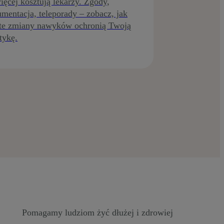
ięcej kosztują lekarzy. Zgody,
mentacja, teleporady – zobacz, jak
te zmiany nawyków ochronią Twoją
tykę.
Pomagamy ludziom żyć dłużej i zdrowiej