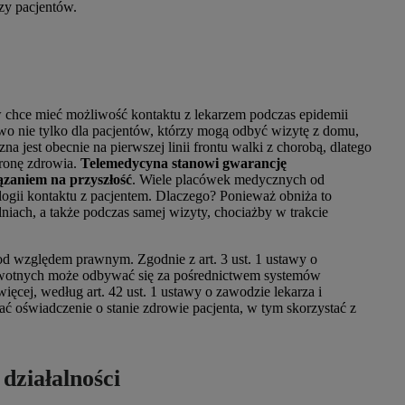
zy pacjentów.
w chce mieć możliwość kontaktu z lekarzem podczas epidemii
two nie tylko dla pacjentów, którzy mogą odbyć wizytę z domu,
na jest obecnie na pierwszej linii frontu walki z chorobą, dlatego
ronę zdrowia.
Telemedycyna stanowi gwarancję
ązaniem na przyszłość
. Wiele placówek medycznych od
ogii kontaktu z pacjentem. Dlaczego? Ponieważ obniża to
niach, a także podczas samej wizyty, chociażby w trakcie
od względem prawnym. Zgodnie z art. 3 ust. 1 ustawy o
drowotnych może odbywać się za pośrednictwem systemów
ięcej, według art. 42 ust. 1 ustawy o zawodzie lekarza i
ć oświadczenie o stanie zdrowie pacjenta, w tym skorzystać z
działalności