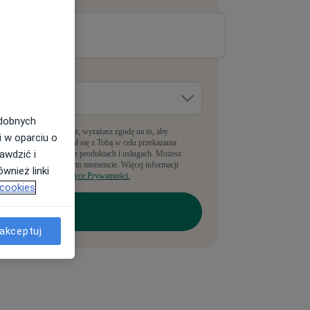
-mail
*
dzie pracujesz?
*
odobnych
pełniając ten formularz, wyrażasz zgodę na to, aby
i w oparciu o
anyLekarz kontaktował się z Tobą w celu przekazania
awdzić i
nformacji o powiązanych produktach i usługach. Możesz
rezygnować w dowolnym momencie. Więcej informacji
wnież linki
ajdziesz w naszej
Polityce Prywatności.
 cookies
akceptuj