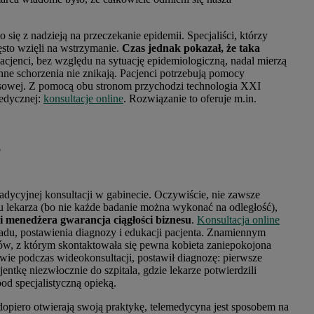
ię z nadzieją na przeczekanie epidemii. Specjaliści, którzy
ęsto wzięli na wstrzymanie.
Czas jednak pokazał, że taka
acjenci, bez względu na sytuację epidemiologiczną, nadal mierzą
inne schorzenia nie znikają. Pacjenci potrzebują pomocy
ansowej. Z pomocą obu stronom przychodzi technologia XXI
medycznej:
konsultacje online
. Rozwiązanie to oferuje m.in.
?
radycyjnej konsultacji w gabinecie. Oczywiście, nie zawsze
 u lekarza (bo nie każde badanie można wykonać na odległość),
 i menedżera gwarancja ciągłości biznesu
.
Konsultacja online
du, postawienia diagnozy i edukacji pacjenta. Znamiennym
tów, z którym skontaktowała się pewna kobieta zaniepokojona
wie podczas wideokonsultacji, postawił diagnozę: pierwsze
tkę niezwłocznie do szpitala, gdzie lekarze potwierdzili
pod specjalistyczną opieką.
 dopiero otwierają swoją praktykę, telemedycyna jest sposobem na