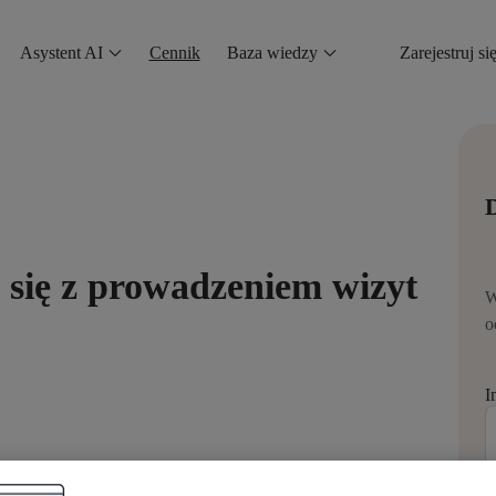
Asystent AI
Cennik
Baza wiedzy
Zarejestruj si
D
się z prowadzeniem wizyt
W
o
I