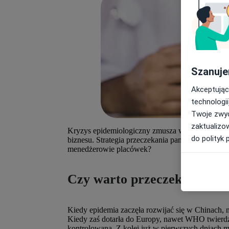
Szanuje
Akceptując
technologii
Twoje zwyc
zaktualizo
Kryzys epidemiologiczny zmusza wszystkie bran
do polityk 
biznesu. Strategia przeczekania pandemii może oka
menedżerowie placówek?
Czy warto przeczekać epid
Kiedy epidemia zaczęła rozwijać się w Chinach, n
Kiedy zaś dotarła do Europy, nawet WHO twierdził
kontrolowana. Z kolei już w pierwszych dniach m