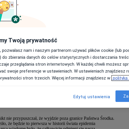
E
G
my Twoją prywatność
, pozwalasz nam i naszym partnerom używać plików cookie (lub p
Wy
) do zbierania danych do celów statystycznych i dostarczania treśc
Zn
zaje przeglądania stron internetowych. W każdej chwili możesz spr
i
z
wać swoje preferencje w ustawieniach. W ustawieniach znajdziesz ró
że do poszukiwania innowacyjnych rozwiązań prowadzenia
zn
prywatności stron trzecich. Więcej informacji znajdziesz w
polityka
zać się niewystarczająca. Jakie kroki powinni podjąć lekarze i
Za
Edytuj ustawienia
emię?
ikt nie przypuszczał, że wyjdzie poza granice Państwa Środka.
o, że będzie to pierwsza w historii świata epidemia
arca wiadome było, że całkowicie odmieni się nasza