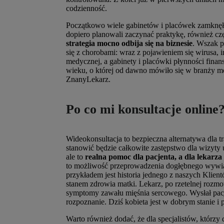
codzienność.
Początkowo wiele gabinetów i placówek zamknęło s
dopiero planowali zaczynać praktykę, również cz
strategia mocno odbija się na biznesie
. Wszak p
się z chorobami: wraz z pojawieniem się wirusa, 
medycznej, a gabinety i placówki płynności fin
wieku, o której od dawno mówiło się w branży 
ZnanyLekarz.
Po co mi konsultacje online
Wideokonsultacja to bezpieczna alternatywa dla t
stanowić będzie całkowite zastępstwo dla wizyty
ale to
realna pomoc dla pacjenta, a dla lekarza
to możliwość przeprowadzenia dogłębnego wywia
przykładem jest historia jednego z naszych Klien
stanem zdrowia matki. Lekarz, po rzetelnej rozmo
symptomy zawału mięśnia sercowego. Wysłał pacjen
rozpoznanie. Dziś kobieta jest w dobrym stanie i 
Warto również dodać, że dla specjalistów, którzy