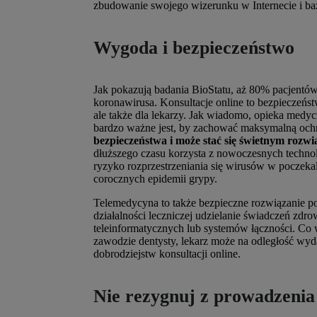
zbudowanie swojego wizerunku w Internecie i ba
Wygoda i bezpieczeństwo
Jak pokazują badania BioStatu, aż 80% pacjentó
koronawirusa. Konsultacje online to bezpieczeńs
ale także dla lekarzy. Jak wiadomo, opieka medycz
bardzo ważne jest, by zachować maksymalną och
bezpieczeństwa i może stać się świetnym rozwi
dłuższego czasu korzysta z nowoczesnych technol
ryzyko rozprzestrzeniania się wirusów w poczekal
corocznych epidemii grypy.
Telemedycyna to także bezpieczne rozwiązanie p
działalności leczniczej udzielanie świadczeń z
teleinformatycznych lub systemów łączności. Co w
zawodzie dentysty, lekarz może na odległość wyda
dobrodziejstw konsultacji online.
Nie rezygnuj z prowadzenia 