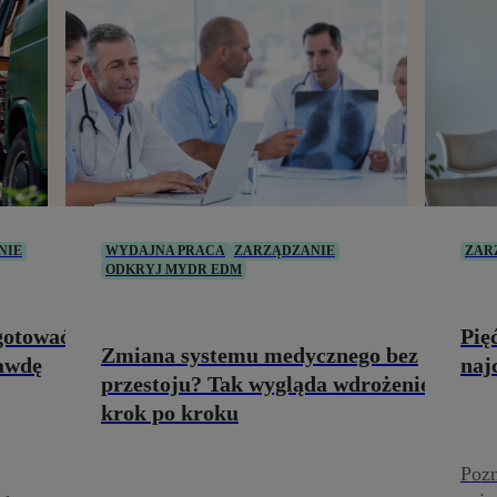
NIE
WYDAJNA PRACA
ZARZĄDZANIE
ZAR
ODKRYJ MYDR EDM
ygotować
Pię
Zmiana systemu medycznego bez
rawdę
naj
przestoju? Tak wygląda wdrożenie
krok po kroku
Pozn