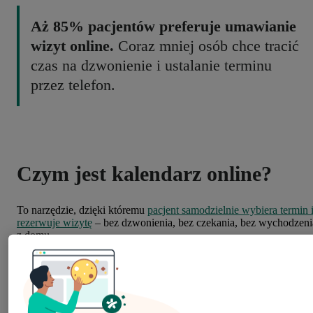
Aż 85% pacjentów preferuje umawianie
wizyt online.
Coraz mniej osób chce tracić
czas na dzwonienie i ustalanie terminu
przez telefon.
Czym jest kalendarz online?
To narzędzie, dzięki któremu
pacjent samodzielnie wybiera termin 
rezerwuje wizytę
– bez dzwonienia, bez czekania, bez wychodzeni
z domu.
Skoro
9 na 10 pacjentów szuka informacji zdrowotnych w sieci
możliwość umówienia się tam, gdzie już i tak przebywają, staje się
czymś oczywistym. Dla wielu gabinetów to też realna przewaga –
nie wszyscy konkurenci już to oferują.