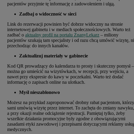
pacjentów przyjmie tę informację z zadowoleniem i ulgą.
Zadbaj o widoczność w sieci
Link do rezerwacji powinien być dobrze widoczny na stronie
internetowej gabinetu i w mediach społecznościowych. Warto też
zadbać o
aktualny profil na portalu ZnanyLekarz
– miliony
pacjentów szukają tam specjalisty i od razu chcą umówić wizytę, n
przechodząc do innych kanałów.
Zaktualizuj materiały w gabinecie
Kod QR prowadzący do kalendarza to prosty i skuteczny pomysł –
można go umieścić na wizytówkach, w recepcji, przy wejściu, a
nawet przy ekspresie do kawy w poczekalni. Warto też dodać
informację o zapisach online na ulotkach.
Myśl nieszablonowo
Możesz na przykład zaproponować drobny rabat pacjentom, którz
sami umówią wizytę przez internet. To zachęta do zmiany nawyku,
a przy okazji realne odciążenie rejestracji. Pamiętaj tylko, żeby
wszelkie działania promocyjne były zgodne z obowiązującymi
zasadami etyki zawodowej i przepisami dotyczącymi reklamy usłu
medycznych.