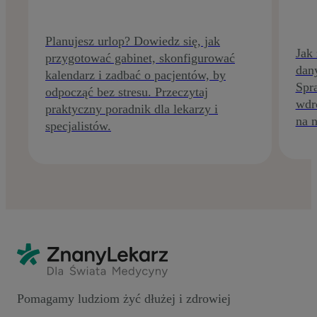
Planujesz urlop? Dowiedz się, jak
Jak
przygotować gabinet, skonfigurować
dan
kalendarz i zadbać o pacjentów, by
Spr
odpocząć bez stresu. Przeczytaj
wdr
praktyczny poradnik dla lekarzy i
na n
specjalistów.
Pomagamy ludziom żyć dłużej i zdrowiej