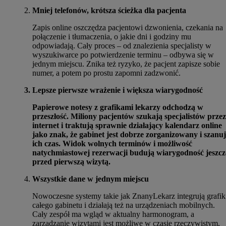
Mniej telefonów, krótsza ścieżka dla pacjenta
Zapis online oszczędza pacjentowi dzwonienia, czekania na
połączenie i tłumaczenia, o jakie dni i godziny mu
odpowiadają. Cały proces – od znalezienia specjalisty w
wyszukiwarce po potwierdzenie terminu – odbywa się w
jednym miejscu. Znika też ryzyko, że pacjent zapisze sobie
numer, a potem po prostu zapomni zadzwonić.
Lepsze pierwsze wrażenie i większa wiarygodność
Papierowe notesy z grafikami lekarzy odchodzą w
przeszłość. Miliony pacjentów szukają specjalistów przez
internet i traktują sprawnie działający kalendarz online
jako znak, że gabinet jest dobrze zorganizowany i szanu
ich czas. Widok wolnych terminów i możliwość
natychmiastowej rezerwacji budują wiarygodność jeszcz
przed pierwszą wizytą.
Wszystkie dane w jednym miejscu
Nowoczesne systemy takie jak ZnanyLekarz integrują grafik
całego gabinetu i działają też na urządzeniach mobilnych.
Cały zespół ma wgląd w aktualny harmonogram, a
zarządzanie wizytami jest możliwe w czasie rzeczywistym,