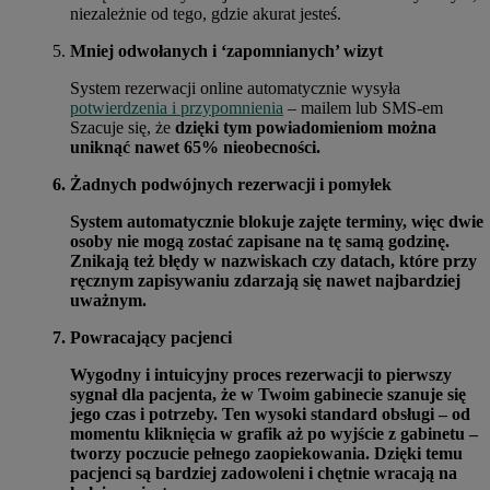
niezależnie od tego, gdzie akurat jesteś.
Mniej odwołanych i ‘zapomnianych’ wizyt
System rezerwacji online automatycznie wysyła
potwierdzenia i przypomnienia
– mailem lub SMS-em
Szacuje się, że
dzięki tym powiadomieniom można
uniknąć nawet 65% nieobecności.
Żadnych podwójnych rezerwacji i pomyłek
System automatycznie blokuje zajęte terminy, więc dwie
osoby nie mogą zostać zapisane na tę samą godzinę.
Znikają też błędy w nazwiskach czy datach, które przy
ręcznym zapisywaniu zdarzają się nawet najbardziej
uważnym.
Powracający pacjenci
Wygodny i intuicyjny proces rezerwacji to pierwszy
sygnał dla pacjenta, że w Twoim gabinecie szanuje się
jego czas i potrzeby. Ten wysoki standard obsługi – od
momentu kliknięcia w grafik aż po wyjście z gabinetu –
tworzy poczucie pełnego zaopiekowania. Dzięki temu
pacjenci są bardziej zadowoleni i chętnie wracają na