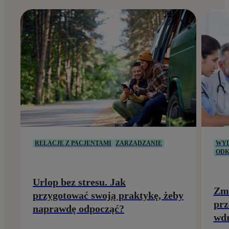
RELACJE Z PACJENTAMI
ZARZĄDZANIE
WYD
ODK
Urlop bez stresu. Jak
Zmi
przygotować swoją praktykę, żeby
prz
naprawdę odpocząć?
wdr