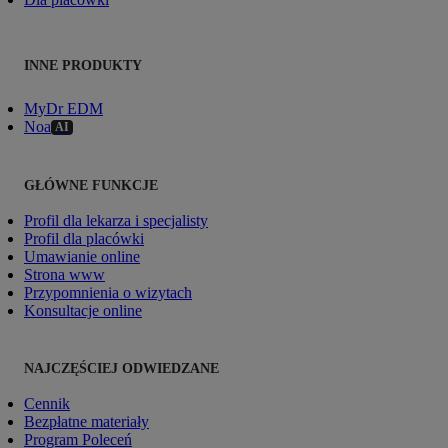
INNE PRODUKTY
MyDr EDM
Noa
AI
GŁÓWNE FUNKCJE
Profil dla lekarza i specjalisty
Profil dla placówki
Umawianie online
Strona www
Przypomnienia o wizytach
Konsultacje online
NAJCZĘŚCIEJ ODWIEDZANE
Cennik
Bezpłatne materiały
Program Poleceń