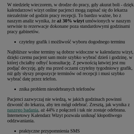
W niedzielę wieczorem, w drodze do pracy, gdy akurat boli - dzięk
kalendarzowi wizyt online pacjenci mogą zapisać się do lekarza
niezależnie od godzin pracy recepcji. To bardzo ważne, bo z
naszym analiz wynika, że
aż 30% wizyt
umówionych w naszym
serwisie to rezerwacje dokonane poza standardowymi godzinami
pracy gabinetów.
czytelny grafik i możliwość wyboru dogodnego terminu
Najbliższe wolne terminy są dobrze widoczne w kalendarzu wizyt,
dzięki czemu pacjent sam może szybko wybrać dzień i godzinę, w
której chciałby odbyć konsultację. Z pewnością łatwiej jest mu
podjąć decyzję, gdy ma przed oczami czytelny tygodniowy grafik,
niż gdy słyszy propozycje terminów od recepcji i musi szybko
wybrać datę przez telefon.
znika problem nieodebranych telefonów
Pacjenci zazwyczaj nie wiedzą, w jakich godzinach powinni
dzwonić do lekarza, aby ten mógł odebrać. Zresztą, jak wynika z
naszego badania
, aż 44% z połączeń i tak nie zostaje odebrana.
Internetowy Kalendarz Wizyt pozwala uniknąć kłopotliwego
oddzwaniania.
praktyczne przypomnienia SMS