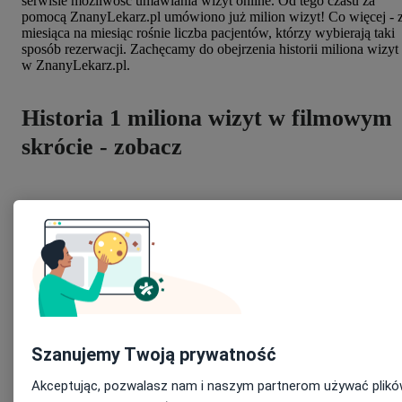
serwisie możliwość umawiania wizyt online. Od tego czasu za
pomocą ZnanyLekarz.pl umówiono już milion wizyt! Co więcej - 
miesiąca na miesiąc rośnie liczba pacjentów, którzy wybierają taki
sposób rezerwacji. Zachęcamy do obejrzenia historii miliona wizyt
w ZnanyLekarz.pl.
Historia 1 miliona wizyt w filmowym
skrócie - zobacz
Szanujemy Twoją prywatność
Akceptując, pozwalasz nam i naszym partnerom używać plików