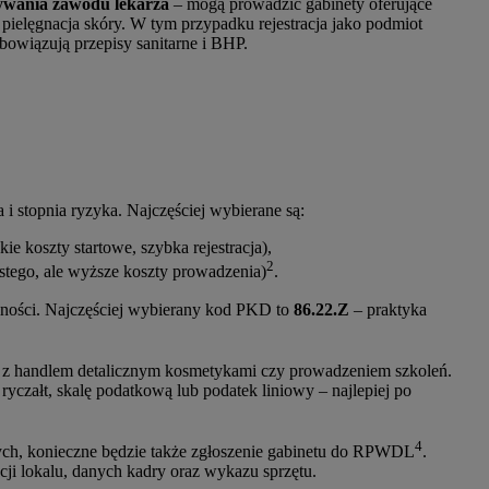
ywania zawodu lekarza
– mogą prowadzić gabinety oferujące
y pielęgnacja skóry. W tym przypadku rejestracja jako podmiot
obowiązują przepisy sanitarne i BHP.
a i stopnia ryzyka. Najczęściej wybierane są:
e koszty startowe, szybka rejestracja),
2
istego, ale wyższe koszty prowadzenia)
.
alności. Najczęściej wybierany kod PKD to
86.22.Z
– praktyka
z handlem detalicznym kosmetykami czy prowadzeniem szkoleń.
yczałt, skalę podatkową lub podatek liniowy – najlepiej po
4
ch, konieczne będzie także zgłoszenie gabinetu do RPWDL
.
ji lokalu, danych kadry oraz wykazu sprzętu.