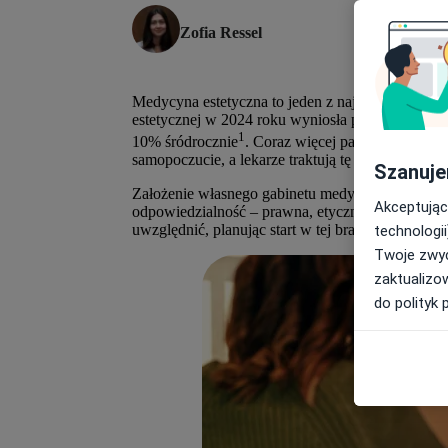
Zofia Ressel
Medycyna estetyczna to jeden z najszybciej ros
estetycznej w 2024 roku wyniosła ponad 17 milion
1
10% śródrocznie
. Coraz więcej pacjentów poszu
samopoczucie, a lekarze traktują tę dziedzinę ja
Szanuje
Założenie własnego gabinetu medycyny estetycznej
Akceptując
odpowiedzialność – prawna, etyczna i organizacyj
uwzględnić, planując start w tej branży.
technologii
Twoje zwyc
zaktualizo
do polityk 