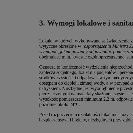
3. Wymogi lokalowe i sanita
Lokale, w których wykonywane są świadczenia z 
wytyczne określone w
rozporządzeniu Ministra Z
wymagań, jakim powinny odpowiadać pomieszczen
obejmujące m.in. kwestie ogólnoprzestrzenne, sani
Oznacza to konieczność wydzielenia nieprzechod
zaplecza socjalnego, toalet dla pacjentów i per
środków czystości i odpadów – w tym medyczny
dostępem do ciepłej i zimnej wody, a w przypadk
natryskiem. Niezbędne jest wyodrębnienie przestrze
przeznaczonymi na materiały skażone, czyste i s
wysokość pomieszczeń minimum 2,2 m, odpowiedn
poziomie około 24°C.
Przed rozpoczęciem działalności lokal musi uzys
bezpieczeństwa i higieny, niezbędnych przy zabie