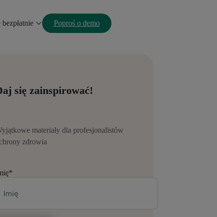
ę bezpłatnie
Poproś o demo
aj się zainspirować!
yjątkowe materiały dla profesjonalistów
chrony zdrowia
mię
*