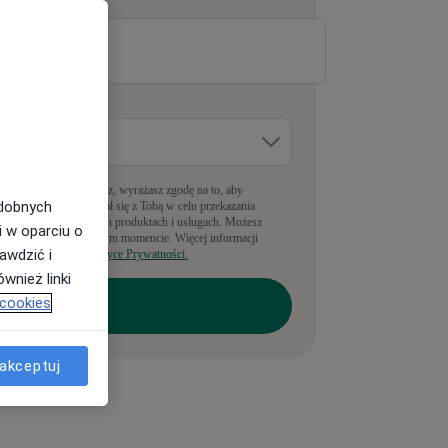
-mail
*
dzie pracujesz?
*
pełniając ten formularz, wyrażasz zgodę na to, aby
odobnych
anyLekarz kontaktował się z Tobą w celu przekazania
nformacji o powiązanych produktach i usługach. Możesz
i w oparciu o
rezygnować w dowolnym momencie. Więcej informacji
awdzić i
ajdziesz w naszej
Polityce Prywatności.
wnież linki
 cookies
akceptuj