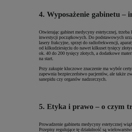
4. Wyposażenie gabinetu – i
Otwierając gabinet medycyny estetycznej, trzeba 
inwestycji początkowych. Do podstawowych urząd
lasery frakcyjne, sprzęt do radiofrekwencji, apara
od kilkudziesięciu do nawet kilkuset tysięcy zło
ok. 40 do 200 tysięcy złotych, a dodatkowe mater
na start.
Przy zakupie kluczowe znaczenie ma wybór cert
zapewnia bezpieczeństwo pacjentów, ale także z
sanepidu czy organów nadzorczych.
5. Etyka i prawo – o czym t
Prowadzenie gabinetu medycyny estetycznej wiąże
Przepisy regulujące tę działalność są wielowars