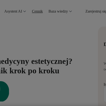
Asystent AI
Cennik
Baza wiedzy
Zarejestruj si
D
medycyny estetycznej?
W
ik krok po kroku
o
I