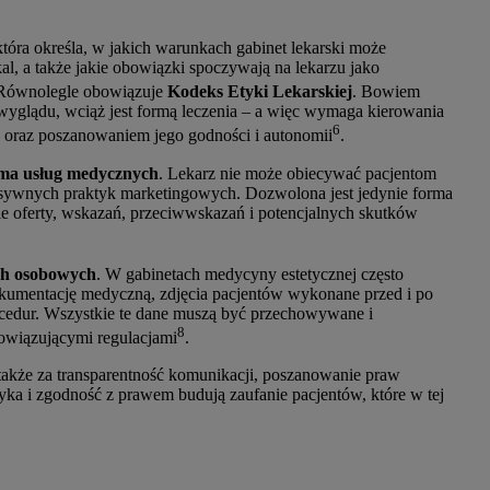
która określa, w jakich warunkach gabinet lekarski może
l, a także jakie obowiązki spoczywają na lekarzu jako
 Równolegle obowiązuje
Kodeks Etyki Lekarskiej
. Bowiem
wyglądu, wciąż jest formą leczenia – a więc wymaga kierowania
6
” oraz poszanowaniem jego godności i autonomii
.
ma usług medycznych
. Lekarz nie może obiecywać pacjentom
esywnych praktyk marketingowych. Dozwolona jest jedynie forma
ie oferty, wskazań, przeciwwskazań i potencjalnych skutków
ch osobowych
. W gabinetach medycyny estetycznej często
okumentację medyczną, zdjęcia pacjentów wykonane przed i po
ocedur. Wszystkie te dane muszą być przechowywane i
8
owiązującymi regulacjami
.
 także za transparentność komunikacji, poszanowanie praw
tyka i zgodność z prawem budują zaufanie pacjentów, które w tej