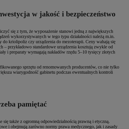
nwestycja w jakość i bezpieczeństwo
liczyć się z tym, że wyposażenie stanowi jedną z największych
zeń wykorzystywanych w tego typu działalności należą m.in.
ty do kriolipoliz czy urządzenia do mezoterapii. Ceny wahają się
tych – przykładowo standardowe urządzenia kosztują zwykle od
iały i preparaty wymagają nakładów rzędu 5–10 tysięcy złotych
yfikowanego sprzętu od renomowanych producentów, co nie tylko
większa wiarygodność gabinetu podczas ewentualnych kontroli
rzeba pamiętać
 się także z ogromną odpowiedzialnością prawną i etyczną.
twowe i obejmują zarówno normy prawa medycznego, jak i zasady