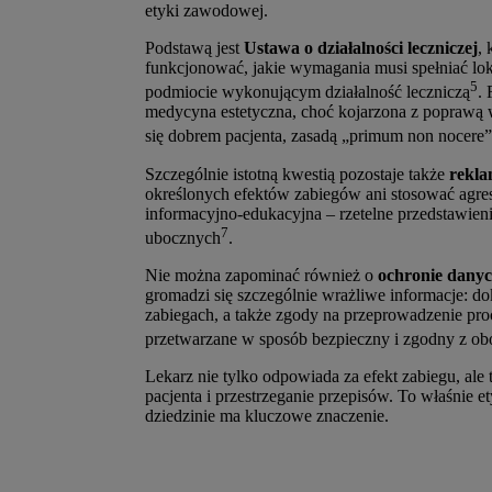
etyki zawodowej.
Podstawą jest
Ustawa o działalności leczniczej
, 
funkcjonować, jakie wymagania musi spełniać loka
5
podmiocie wykonującym działalność leczniczą
.
medycyna estetyczna, choć kojarzona z poprawą 
się dobrem pacjenta, zasadą „primum non nocere
Szczególnie istotną kwestią pozostaje także
rekla
określonych efektów zabiegów ani stosować agr
informacyjno-edukacyjna – rzetelne przedstawien
7
ubocznych
.
Nie można zapominać również o
ochronie dany
gromadzi się szczególnie wrażliwe informacje: d
zabiegach, a także zgody na przeprowadzenie pr
przetwarzane w sposób bezpieczny i zgodny z ob
Lekarz nie tylko odpowiada za efekt zabiegu, ale
pacjenta i przestrzeganie przepisów. To właśnie e
dziedzinie ma kluczowe znaczenie.