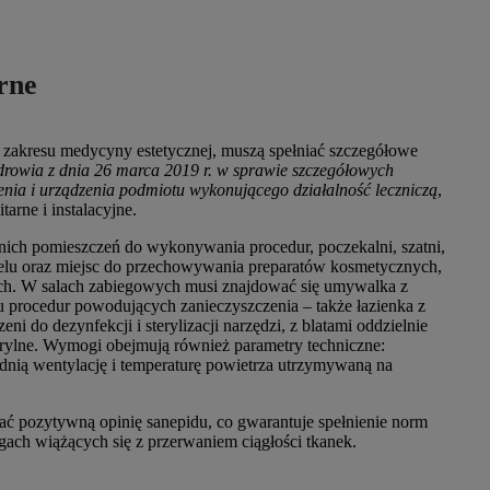
rne
zakresu medycyny estetycznej, muszą spełniać szczegółowe
drowia z dnia 26 marca 2019 r. w sprawie szczegółowych
ia i urządzenia podmiotu wykonującego działalność leczniczą
,
tarne i instalacyjne.
nich pomieszczeń do wykonywania procedur, poczekalni, szatni,
sonelu oraz miejsc do przechowywania preparatów kosmetycznych,
ch. W salach zabiegowych musi znajdować się umywalka z
u procedur powodujących zanieczyszczenia – także łazienka z
ni do dezynfekcji i sterylizacji narzędzi, z blatami oddzielnie
terylne. Wymogi obejmują również parametry techniczne:
ią wentylację i temperaturę powietrza utrzymywaną na
kać pozytywną opinię sanepidu, co gwarantuje spełnienie norm
gach wiążących się z przerwaniem ciągłości tkanek.