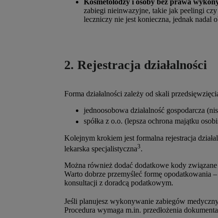
Kosmetolodzy i osoby bez prawa wykon
zabiegi nieinwazyjne, takie jak peelingi cz
leczniczy nie jest konieczna, jednak nadal 
2. Rejestracja działalności
Forma działalności zależy od skali przedsięwzięci
jednoosobowa działalność gospodarcza (niski
spółka z o.o. (lepsza ochrona majątku osob
Kolejnym krokiem jest formalna rejestracja dział
3
lekarska specjalistyczna
.
Można również dodać dodatkowe kody związane 
Warto dobrze przemyśleć formę opodatkowania – r
konsultacji z doradcą podatkowym.
Jeśli planujesz wykonywanie zabiegów medyczny
Procedura wymaga m.in. przedłożenia dokumentac