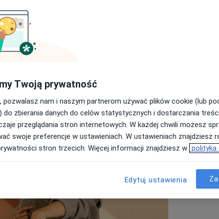
E
nących sektorów rynku ochrony zdrowia. Wartość rynku medycyny
G
ów dolarów i szacuje się, że będzie rosła w kolejnych latach o
kuje zabiegów poprawiających wygląd, komfort życia i
ko szansę na rozwój zawodowy i biznesowy.
my Twoją prywatność
Wy
 to jednak nie tylko inwestycja finansowa, ale także
, pozwalasz nam i naszym partnerom używać plików cookie (lub p
Zn
na. Poniżej przedstawiamy najważniejsze kroki, które warto
i
) do zbierania danych do celów statystycznych i dostarczania treśc
z
zaje przeglądania stron internetowych. W każdej chwili możesz spr
zn
wać swoje preferencje w ustawieniach. W ustawieniach znajdziesz ró
prywatności stron trzecich. Więcej informacji znajdziesz w
polityka
Za
Edytuj ustawienia