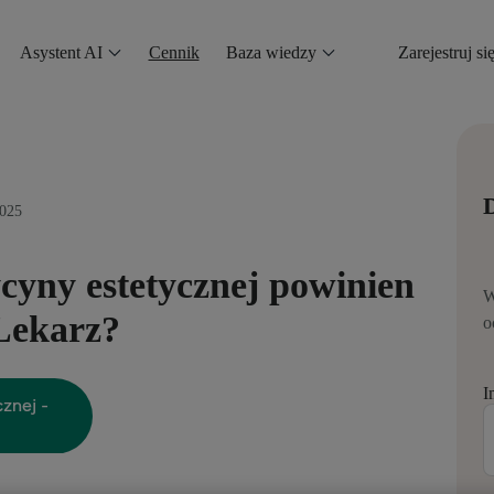
Asystent AI
Cennik
Baza wiedzy
Zarejestruj si
D
2025
cyny estetycznej powinien
W
Lekarz?
o
I