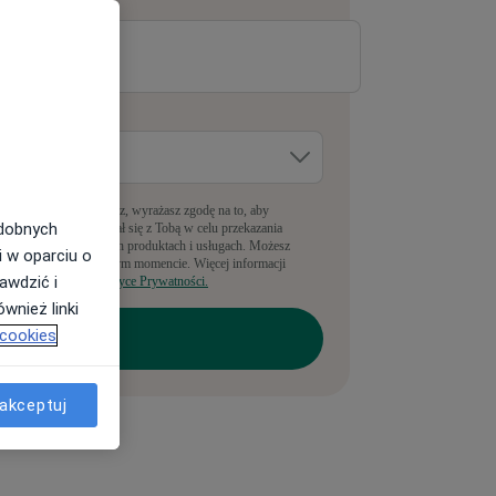
-mail
*
dzie pracujesz?
*
pełniając ten formularz, wyrażasz zgodę na to, aby
odobnych
anyLekarz kontaktował się z Tobą w celu przekazania
nformacji o powiązanych produktach i usługach. Możesz
i w oparciu o
rezygnować w dowolnym momencie. Więcej informacji
awdzić i
ajdziesz w naszej
Polityce Prywatności.
wnież linki
 cookies
akceptuj