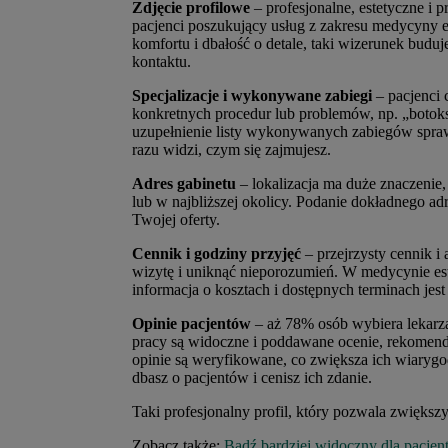
Zdjęcie profilowe
– profesjonalne, estetyczne i 
pacjenci poszukujący usług z zakresu medycyny est
komfortu i dbałość o detale, taki wizerunek buduj
kontaktu.
Specjalizacje i wykonywane zabiegi
– pacjenci 
konkretnych procedur lub problemów, np. „botoks
uzupełnienie listy wykonywanych zabiegów sprawia
razu widzi, czym się zajmujesz.
Adres gabinetu
– lokalizacja ma duże znaczenie, 
lub w najbliższej okolicy. Podanie dokładnego ad
Twojej oferty.
Cennik i godziny przyjęć
– przejrzysty cennik i
wizytę i uniknąć nieporozumień. W medycynie este
informacja o kosztach i dostępnych terminach jest 
Opinie pacjentów
– aż 78% osób wybiera lekarza
pracy są widoczne i poddawane ocenie, rekomen
opinie są weryfikowane, co zwiększa ich wiaryg
dbasz o pacjentów i cenisz ich zdanie.
Taki profesjonalny profil, który pozwala zwięks
Zobacz także:
Bądź bardziej widoczny dla pacjen