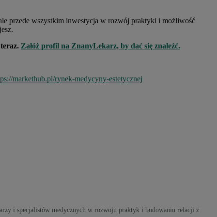
, ale przede wszystkim inwestycja w rozwój praktyki i możliwość
jesz.
teraz.
Załóż profil na ZnanyLekarz, by dać się znaleźć.
tps://markethub.pl/rynek-medycyny-estetycznej
karzy i specjalistów medycznych w rozwoju praktyk i budowaniu relacji z