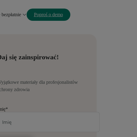
ę bezpłatnie
Poproś o demo
aj się zainspirować!
yjątkowe materiały dla profesjonalistów
chrony zdrowia
mię
*