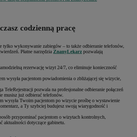
zczasz codzienną pracę
e tylko wykonywanie zabiegów – to także odbieranie telefonów,
wierdzeń. Płatne narzędzia
ZnanyLekarz
pozwalają
modzielną rezerwację wizyt 24/7, co eliminuje konieczność
em wysyła pacjentom powiadomienia o zbliżającej się wizycie,
a TeleRejestracji pozwala na profesjonalne odbieranie połączeń
e musisz już odbierać telefonów.
m wysyła Twoim pacjentom po wizycie prośbę o wystawienie
komentarz, a Ty szybciej budujesz swoją wiarygodność i
posób przypominać pacjentom o wizytach kontrolnych,
 aktualności dotyczące gabinetu.