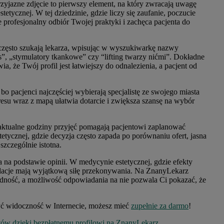
przyjazne zdjęcie to pierwszy element, na który zwracają uwagę
etycznej. W tej dziedzinie, gdzie liczy się zaufanie, poczucie
e profesjonalny odbiór Twojej praktyki i zachęca pacjenta do
często szukają lekarza, wpisując w wyszukiwarkę nazwy
”, „stymulatory tkankowe” czy “lifting twarzy nićmi”. Dokładne
, że Twój profil jest łatwiejszy do odnalezienia, a pacjent od
bo pacjenci najczęściej wybierają specjalistę ze swojego miasta
resu wraz z mapą ułatwia dotarcie i zwiększa szansę na wybór
 aktualne godziny przyjęć pomagają pacjentowi zaplanować
tycznej, gdzie decyzja często zapada po porównaniu ofert, jasna
szczególnie istotna.
 na podstawie opinii. W medycynie estetycznej, gdzie efekty
dacje mają wyjątkową siłę przekonywania. Na ZnanyLekarz
odność, a możliwość odpowiadania na nie pozwala Ci pokazać, że
zyć widoczność w Internecie, możesz mieć
zupełnie za darmo
!
tów dzięki bezpłatnemu profilowi na ZnanyLekarz