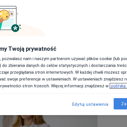
E
jedną z najszybciej rozwijających się gałęzi usług medycznych w
24 roku wyniosła ponad 17 milionów dolarów i szacuje się, że
G
1
e
.
listy. Obecnie
ponad 90%
z nich rozpoczyna poszukiwania w
my Twoją prywatność
o opinie innych pacjentów. W przypadku medycyny estetycznej,
Wy
i efekt wizualny, obecność online jest absolutnie niezbędna.
, pozwalasz nam i naszym partnerom używać plików cookie (lub p
Zn
i
winieneś być tam, gdzie szukają specjalisty – na ZnanyLekarz.
) do zbierania danych do celów statystycznych i dostarczania treśc
z
zaje przeglądania stron internetowych. W każdej chwili możesz spr
zn
wać swoje preferencje w ustawieniach. W ustawieniach znajdziesz ró
prywatności stron trzecich. Więcej informacji znajdziesz w
polityka
Za
Edytuj ustawienia