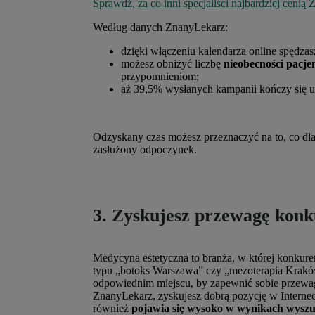
Sprawdź, za co inni specjaliści najbardziej cenią
Według danych ZnanyLekarz:
dzięki włączeniu kalendarza online spędza
możesz obniżyć liczbę
nieobecności pacje
przypomnieniom;
aż 39,5% wysłanych kampanii kończy się 
Odzyskany czas możesz przeznaczyć na to, co dla 
zasłużony odpoczynek.
3. Zyskujesz przewagę kon
Medycyna estetyczna to branża, w której konkure
typu „botoks Warszawa” czy „mezoterapia Kraków”
odpowiednim miejscu, by zapewnić sobie przewag
ZnanyLekarz, zyskujesz dobrą pozycję w Internecie
również
pojawia się wysoko w wynikach wysz