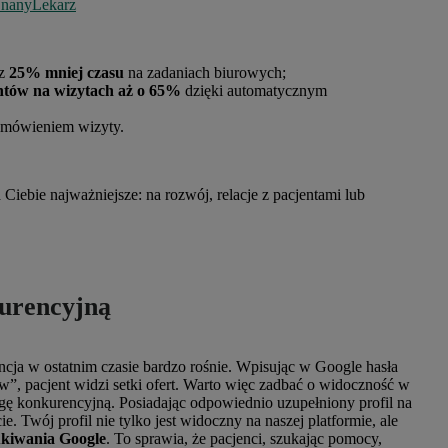
 ZnanyLekarz
sz
25% mniej czasu
na zadaniach biurowych;
ntów na wizytach aż o 65%
dzięki automatycznym
umówieniem wizyty.
Ciebie najważniejsze: na rozwój, relacje z pacjentami lub
kurencyjną
ncja w ostatnim czasie bardzo rośnie. Wpisując w Google hasła
, pacjent widzi setki ofert. Warto więc zadbać o widoczność w
ę konkurencyjną. Posiadając odpowiednio uzupełniony profil na
. Twój profil nie tylko jest widoczny na naszej platformie, ale
ukiwania Google
. To sprawia, że pacjenci, szukając pomocy,