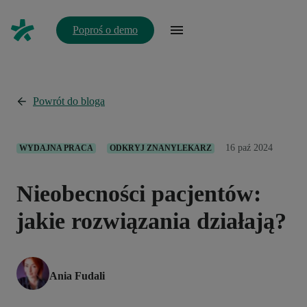
Poproś o demo
Powrót do bloga
16 paź 2024
WYDAJNA PRACA
ODKRYJ ZNANYLEKARZ
Nieobecności pacjentów:
jakie rozwiązania działają?
Ania Fudali