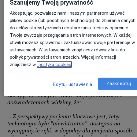
Szanujemy Twoją prywatność
przedpłat, opłat za rezerwacje (w tym dla wybranych grup
pacjentów), płatności za konsultacje on-line czy za samo
Akceptując, pozwalasz nam i naszym partnerom używać
wystawienie recepty - co dodatkowo upraszcza kontakt z
pacjentem i uwalnia czas specjalisty.
plików cookie (lub podobnych technologii) do zbierania danych
do celów statystycznych i dostarczania treści w oparciu o
Jak technologia pomaga
Twoje zwyczaje przeglądania stron internetowych. W każdej
chwili możesz sprawdzić i zaktualizować swoje preferencje w
redukować liczbę nieobecności
ustawieniach. W ustawieniach znajdziesz również linki do
pacjentów?
polityk prywatności stron trzecich. Więcej informacji
znajdziesz w
polityka cookies
Technologia to inwestycja, która może mieć ogromny wpływ na
funkcjonowanie placówki i komfort pacjenta - i to bez wstępnych
Zaakceptuj
kosztów integracji.
Edytuj ustawienia
Bazując na naszych - także międzynarodowych -
doświadczeniach widzimy, że:
- Z perspektywy pacjenta kluczowe jest, żeby
technologia była "niewidzialna", dostępna na
wyciągnięcie ręki, w dogodny dla pacjenta sposób: