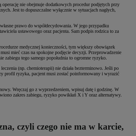
 operację nie obejmuje dodatkowych procedur podjętych przy
znych. Jest to dopuszczalne wyłącznie w sytuacjach nagłych,
ż własne prawo do współdecydowania. W jego przypadku
awiciela ustawowego oraz pacjenta. Sam podpis rodzica to za
rocedurze medycznej konieczności, tym większy obowiązek
 musi mieć czas na spokojne podjęcie decyzji. Przeprowadzenie
nie zabiegu tego samego popołudnia to ogromne ryzyko.
eczenia (np. chemioterapii) nie działa bezterminowo. Jeśli po
czy profil ryzyka, pacjent musi zostać poinformowany i wyrazić
zmowy. Wręczaj go z wyprzedzeniem, wpisuj datę i godzinę. W
iono zakres zabiegu, ryzyko powikłań X i Y oraz alternatywy.
a, czyli czego nie ma w karcie,