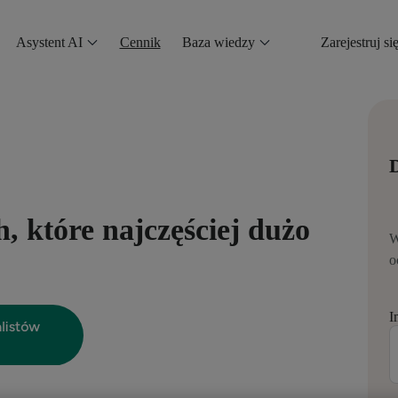
Asystent AI
Cennik
Baza wiedzy
Zarejestruj si
D
, które najczęściej dużo
W
o
I