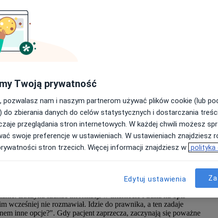
E
 dr Paweł Kowalski
wyłącznie na poziomie samej diagnozy. Częściej decydują
G
 pacjentem, sposób udokumentowania decyzji, opis ryzyka,
my Twoją prywatność
wej. Telefon do pacjenta z prywatnej komórki. Krótka rozmowa
tych obszarach lekarze potykają się najczęściej. Wszystkie te
Wy
, pozwalasz nam i naszym partnerom używać plików cookie (lub p
su prawa medycznego, wystarczy przyjrzeć się własnym
Zn
i
) do zbierania danych do celów statystycznych i dostarczania treśc
z
zaje przeglądania stron internetowych. W każdej chwili możesz spr
zn
 dlaczego sam podpis nie chroni
wać swoje preferencje w ustawieniach. W ustawieniach znajdziesz ró
prywatności stron trzecich. Więcej informacji znajdziesz w
polityka
Za
rasza pacjenta dzień przed zabiegiem i wręcza mu
Edytuj ustawienia
j terminologii. Pacjent podpisuje, lekarz również, zabieg się
nie. Zaczyna szukać informacji w internecie i trafia na opis
im wcześniej nie rozmawiał. Idzie do prawnika, a ten zadaje
nem inne opcje?". Gdy pacjent zaprzecza, zaczynają się poważne