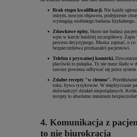
Brak etapu kwalifikacji.
Nie każde zgłosz
ostrym, nowym objawem, podejrzenie choroby
wymagają osobistego badania fizykalnego. P
Zdawkowe opisy.
Skoro nie badasz pacjen
wpis w karcie bardziej szczegółowy. Zapis
procesu decyzyjnego. Musisz zapisać, o co 
bezpieczeństwa przekazałeś pacjentowi.
Telefon z prywatnej komórki.
Dzwonienie
placówki to pułapka. Ty nie masz śladu w 
zawsze powinna odbywać się przez system p
Zdalne recepty "w ciemno".
Przedłużanie
roku, bywa ryzykowne. W międzyczasie pacj
doświadczyć działań niepożądanych. Krótk
recepty to absolutne minimum bezpieczeńs
4. Komunikacja z pacjen
to nie biurokracja