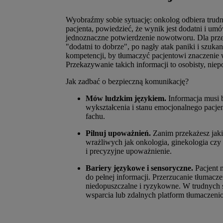
Wyobraźmy sobie sytuację: onkolog odbiera trudn
pacjenta, powiedzieć, że wynik jest dodatni i um
jednoznaczne potwierdzenie nowotworu. Dla prze
"dodatni to dobrze", po nagły atak paniki i szuk
kompetencji, by tłumaczyć pacjentowi znaczenie 
Przekazywanie takich informacji to osobisty, ni
Jak zadbać o bezpieczną komunikację?
Mów ludzkim językiem.
Informacja musi 
wykształcenia i stanu emocjonalnego pacje
fachu.
Pilnuj upoważnień.
Zanim przekażesz jaki
wrażliwych jak onkologia, ginekologia czy p
i precyzyjne upoważnienie.
Bariery językowe i sensoryczne.
Pacjent 
do pełnej informacji. Przerzucanie tłumacze
niedopuszczalne i ryzykowne. W trudnych 
wsparcia lub zdalnych platform tłumaczen