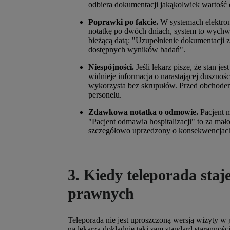
odbiera dokumentacji jakąkolwiek wartoś
Poprawki po fakcie.
W systemach elektron
notatkę po dwóch dniach, system to wychwy
bieżącą datą: "Uzupełnienie dokumentacji z
dostępnych wyników badań".
Niespójności.
Jeśli lekarz pisze, że stan je
widnieje informacja o narastającej dusznośc
wykorzysta bez skrupułów. Przed obchode
personelu.
Zdawkowa notatka o odmowie.
Pacjent 
"Pacjent odmawia hospitalizacji" to za mało.
szczegółowo uprzedzony o konsekwencjach
3. Kiedy teleporada sta
prawnych
Teleporada nie jest uproszczoną wersją wizyty w
na lekarza dokładnie taki sam standard staranności