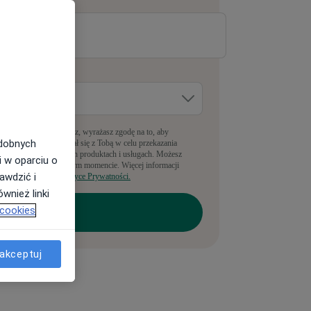
-mail
*
dzie pracujesz?
*
pełniając ten formularz, wyrażasz zgodę na to, aby
odobnych
anyLekarz kontaktował się z Tobą w celu przekazania
nformacji o powiązanych produktach i usługach. Możesz
i w oparciu o
rezygnować w dowolnym momencie. Więcej informacji
awdzić i
ajdziesz w naszej
Polityce Prywatności.
wnież linki
 cookies
akceptuj