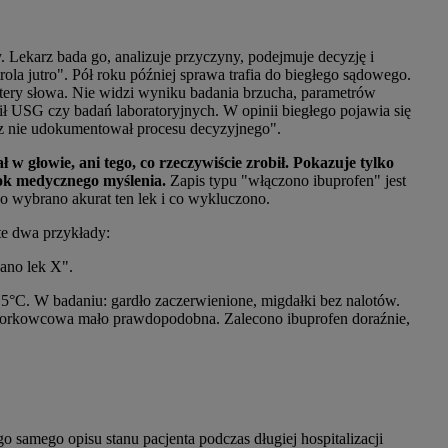
 Lekarz bada go, analizuje przyczyny, podejmuje decyzję i
rola jutro". Pół roku później sprawa trafia do biegłego sądowego.
 cztery słowa. Nie widzi wyniku badania brzucha, parametrów
ił USG czy badań laboratoryjnych. W opinii biegłego pojawia się
rz nie udokumentował procesu decyzyjnego".
 w głowie, ani tego, co rzeczywiście zrobił. Pokazuje tylko
 tok medycznego myślenia.
Zapis typu "włączono ibuprofen" jest
go wybrano akurat ten lek i co wykluczono.
e dwa przykłady:
sano lek X".
,5°C. W badaniu: gardło zaczerwienione, migdałki bez nalotów.
iorkowcowa mało prawdopodobna. Zalecono ibuprofen doraźnie,
o samego opisu stanu pacjenta podczas długiej hospitalizacji