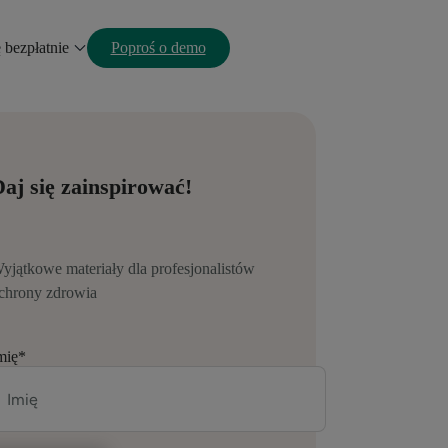
ę bezpłatnie
Poproś o demo
aj się zainspirować!
yjątkowe materiały dla profesjonalistów
chrony zdrowia
mię
*