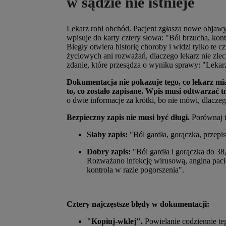
w sądzie nie istnieje
Lekarz robi obchód. Pacjent zgłasza nowe objawy.
wpisuje do karty cztery słowa: "Ból brzucha, kont
Biegły otwiera historię choroby i widzi tylko te
życiowych ani rozważań, dlaczego lekarz nie zlec
zdanie, które przesądza o wyniku sprawy: "Leka
Dokumentacja nie pokazuje tego, co lekarz miał
to, co zostało zapisane. Wpis musi odtwarzać
o dwie informacje za krótki, bo nie mówi, dlacze
Bezpieczny zapis nie musi być długi.
Porównaj t
Słaby zapis:
"Ból gardła, gorączka, przepi
Dobry zapis:
"Ból gardła i gorączka do 38
Rozważano infekcję wirusową, angina pac
kontrola w razie pogorszenia".
Cztery najczęstsze błędy w dokumentacji:
"Kopiuj-wklej".
Powielanie codziennie teg