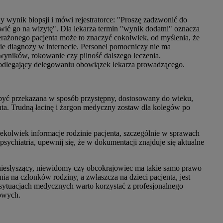
y wynik biopsji i mówi rejestratorce: "Proszę zadzwonić do
ówić go na wizytę". Dla lekarza termin "wynik dodatni" oznacza
rażonego pacjenta może to znaczyć cokolwiek, od myślenia, że
anie diagnozy w internecie. Personel pomocniczy nie ma
wyników, rokowanie czy pilność dalszego leczenia.
epodlegający delegowaniu obowiązek lekarza prowadzącego.
być przekazana w sposób przystępny, dostosowany do wieku,
nta. Trudną łacinę i żargon medyczny zostaw dla kolegów po
ekolwiek informacje rodzinie pacjenta, szczególnie w sprawach
sychiatria, upewnij się, że w dokumentacji znajduje się aktualne
niesłyszący, niewidomy czy obcokrajowiec ma takie samo prawo
nia na członków rodziny, a zwłaszcza na dzieci pacjenta, jest
sytuacjach medycznych warto korzystać z profesjonalnego
iowych.