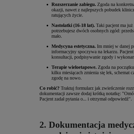
Rozszerzanie zabiegu.
Zgoda na konkretną
okazji, nawet z najlepszych pobudek klinic
ratujących życie.
Nastolatki (16-18 lat).
Taki pacjent ma ju
potrzebujesz dwóch osobnych zgód: przedst
mało.
Medycyna estetyczna.
Im mniej w danej p
informacyjny spoczywa na lekarzu. Pacjent
konsultacji, podpisywanie zgody i wykona
Terapie wieloetapowe.
Zgoda na początku l
kilku miesiącach zmienia się lek, schemat 
zgodę na nowo.
Co robić?
Traktuj formularz jak zwieńczenie ro
dokumentacji zawsze dodaj krótką notatkę: "Omów
Pacjent zadał pytania o... i otrzymał odpowiedź".
2. Dokumentacja medyczn