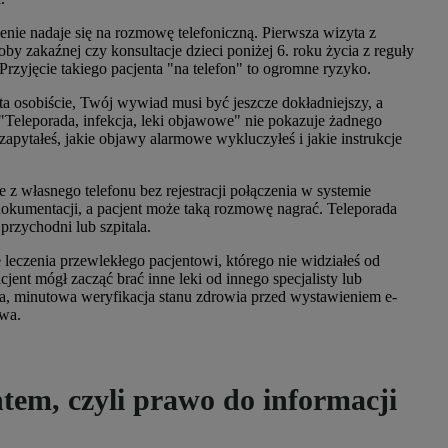
enie nadaje się na rozmowę telefoniczną. Pierwsza wizyta z
 zakaźnej czy konsultacje dzieci poniżej 6. roku życia z reguły
rzyjęcie takiego pacjenta "na telefon" to ogromne ryzyko.
ta osobiście, Twój wywiad musi być jeszcze dokładniejszy, a
 "Teleporada, infekcja, leki objawowe" nie pokazuje żadnego
zapytałeś, jakie objawy alarmowe wykluczyłeś i jakie instrukcje
 z własnego telefonu bez rejestracji połączenia w systemie
dokumentacji, a pacjent może taką rozmowę nagrać. Teleporada
rzychodni lub szpitala.
 leczenia przewlekłego pacjentowi, którego nie widziałeś od
ent mógł zacząć brać inne leki od innego specjalisty lub
a, minutowa weryfikacja stanu zdrowia przed wystawieniem e-
twa.
tem, czyli prawo do informacji