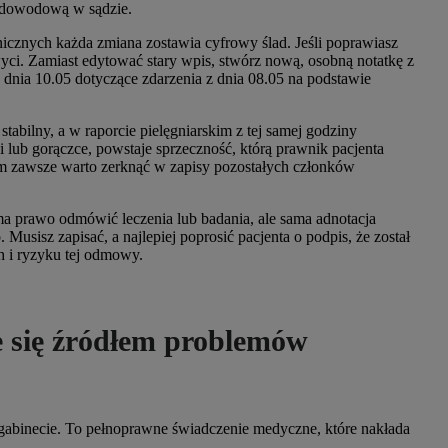
ć dowodową w sądzie.
icznych każda zmiana zostawia cyfrowy ślad. Jeśli poprawiasz
ci. Zamiast edytować stary wpis, stwórz nową, osobną notatkę z
 dnia 10.05 dotyczące zdarzenia z dnia 08.05 na podstawie
st stabilny, a w raporcie pielęgniarskim z tej samej godziny
i lub gorączce, powstaje sprzeczność, którą prawnik pacjenta
m zawsze warto zerknąć w zapisy pozostałych członków
ma prawo odmówić leczenia lub badania, ale sama adnotacja
 Musisz zapisać, a najlepiej poprosić pacjenta o podpis, że został
 i ryzyku tej odmowy.
je się źródłem problemów
 gabinecie. To pełnoprawne świadczenie medyczne, które nakłada
.