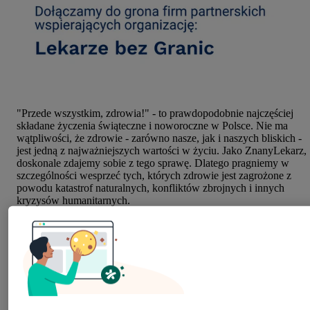
"Przede wszystkim, zdrowia!" - to prawdopodobnie najczęściej
składane życzenia świąteczne i noworoczne w Polsce. Nie ma
wątpliwości, że zdrowie - zarówno nasze, jak i naszych bliskich -
jest jedną z najważniejszych wartości w życiu. Jako ZnanyLekarz,
doskonale zdajemy sobie z tego sprawę. Dlatego pragniemy w
szczególności wesprzeć tych, których zdrowie jest zagrożone z
powodu katastrof naturalnych, konfliktów zbrojnych i innych
kryzysów humanitarnych.
Połączyliśmy siły z
Lekarzami bez Granic
, aby nieść pomoc
najbardziej potrzebującym. Ich zespoły codziennie zapewniają
ratującą życie pomoc medyczną ludziom w ponad 70 krajach
świata.
Wpłacając darowiznę na działalność Lekarzy bez
Granic umożliwiasz zakup lekarstw, materiałów medycznych i
sprzętu do ratowania życia i zdrowia. To bezcenna pomoc -
możesz podarować zdrowie innej osobie.