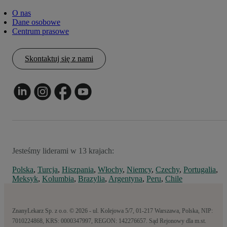
O nas
Dane osobowe
Centrum prasowe
Skontaktuj się z nami
Jesteśmy liderami w 13 krajach:
Polska
,
Turcja
,
Hiszpania
,
Włochy
,
Niemcy
,
Czechy
,
Portugalia
,
Meksyk
,
Kolumbia
,
Brazylia
,
Argentyna
,
Peru
,
Chile
ZnanyLekarz Sp. z o.o. © 2026 - ul. Kolejowa 5/7, 01-217 Warszawa, Polska, NIP:
7010224868, KRS: 0000347997, REGON: 142276657. Sąd Rejonowy dla m.st.