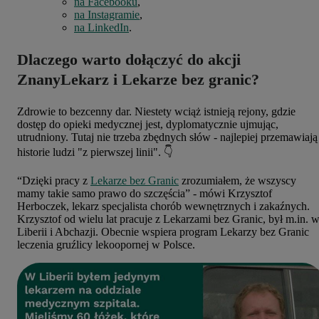
na Facebooku
,
na Instagramie
,
na LinkedIn
.
Dlaczego warto dołączyć do akcji
ZnanyLekarz i Lekarze bez granic?
Zdrowie to bezcenny dar. Niestety wciąż istnieją rejony, gdzie
dostęp do opieki medycznej jest, dyplomatycznie ujmując,
utrudniony. Tutaj nie trzeba zbędnych słów - najlepiej przemawiają
historie ludzi "z pierwszej linii". 👇
“Dzięki pracy z
Lekarze bez Granic
zrozumiałem, że wszyscy
mamy takie samo prawo do szczęścia” - mówi
Krzysztof
Herboczek
, lekarz specjalista chorób wewnętrznych i zakaźnych.
Krzysztof od wielu lat pracuje z Lekarzami bez Granic, był
m.in
. 
Liberii i Abchazji. Obecnie wspiera program Lekarzy bez Granic
leczenia gruźlicy lekoopornej w Polsce.