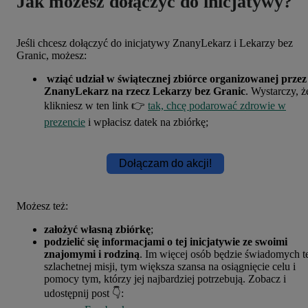
Jak możesz dołączyć do inicjatywy?
Jeśli chcesz dołączyć do inicjatywy ZnanyLekarz i Lekarzy bez
Granic, możesz:
wziąć udział w świątecznej zbiórce organizowanej przez
ZnanyLekarz na rzecz Lekarzy bez Granic
. Wystarczy, ż
klikniesz w ten link 👉
tak, chcę podarować zdrowie w
prezencie
i wpłacisz datek na zbiórkę;
Dołączam do akcji!
Możesz też:
założyć własną zbiórkę
;
podzielić się informacjami o tej inicjatywie ze swoimi
znajomymi i rodziną
. Im więcej osób będzie świadomych t
szlachetnej misji, tym większa szansa na osiągnięcie celu i
pomocy tym, którzy jej najbardziej potrzebują. Zobacz i
udostępnij post
👇
: