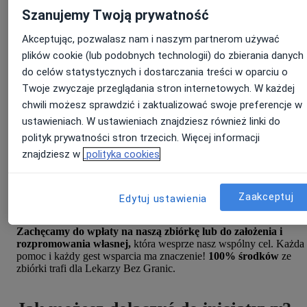
Szanujemy Twoją prywatność
Dołącz do ZnanyLekarz i
Akceptując, pozwalasz nam i naszym partnerom używać
Lekarzy bez Granic i podaruj w
plików cookie (lub podobnych technologii) do zbierania danych
prezencie to, co najcenniejsze:
do celów statystycznych i dostarczania treści w oparciu o
Twoje zwyczaje przeglądania stron internetowych. W każdej
zdrowie!
chwili możesz sprawdzić i zaktualizować swoje preferencje w
ustawieniach. W ustawieniach znajdziesz również linki do
Podaruj zdrowie w prezencie i wspieraj razem z nami organizację
polityk prywatności stron trzecich. Więcej informacji
Lekarze bez Granic. Razem możemy dotrzeć z do większej liczby
znajdziesz w
polityka cookies
osób i zapewnić im niezbędną pomoc medyczną. Twoja wsparcie
może uratować życie i poprawić zdrowie wielu potrzebującym na
całym świecie.
Zaakceptuj
Edytuj ustawienia
Zachęcamy do wpłaty na naszą zbiórkę lub do założenia i
rozpromowania własnej,
która wesprze nasz wspólny cel. Każda
pomoc i każdy gest wsparcia ma znaczenie!
100% środków
ze
zbiórki trafi dla Lekarzy Bez Granic.