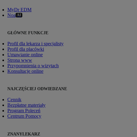
MyDr EDM
Noa
AI
GŁÓWNE FUNKCJE
Profil dla lekarza i specjalisty
Profil dla placówki
Umawianie online
Strona www
Przypomnienia o wizytach
Konsultacje online
NAJCZĘŚCIEJ ODWIEDZANE
Cennik
Bezpłatne materiały
Program Poleceń
Centrum Pomocy
ZNANYLEKARZ