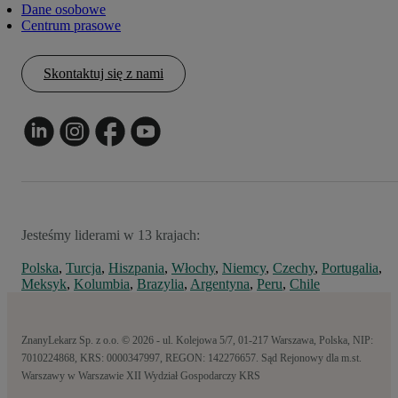
Dane osobowe
Centrum prasowe
Skontaktuj się z nami
Jesteśmy liderami w 13 krajach:
Polska
,
Turcja
,
Hiszpania
,
Włochy
,
Niemcy
,
Czechy
,
Portugalia
,
Meksyk
,
Kolumbia
,
Brazylia
,
Argentyna
,
Peru
,
Chile
ZnanyLekarz Sp. z o.o. © 2026 - ul. Kolejowa 5/7, 01-217 Warszawa, Polska, NIP:
7010224868, KRS: 0000347997, REGON: 142276657. Sąd Rejonowy dla m.st.
Warszawy w Warszawie XII Wydział Gospodarczy KRS