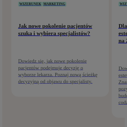
WIZERUNEK
MARKETING
WIZ
Jak nowe pokolenie pacjentów
Dla
szuka i wybiera specjalistów?
est
na 
Dowiedz się, jak nowe pokolenie
pacjentów podejmuje decyzję o
Dow
wyborze lekarza. Poznaj nową ścieżkę
este
decyzyjną od objawu do specjalisty.
Zna
poz
budo
codz