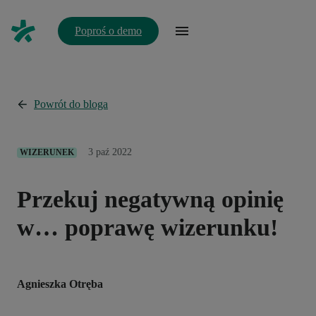
Poproś o demo
Powrót do bloga
3 paź 2022
WIZERUNEK
Przekuj negatywną opinię
w… poprawę wizerunku!
Agnieszka Otręba