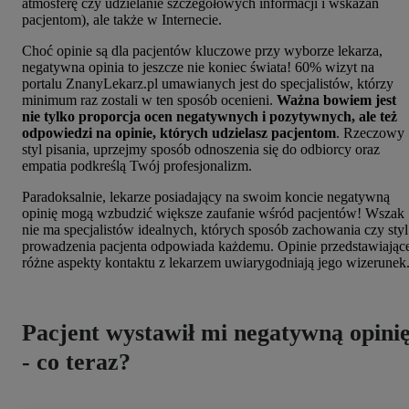
atmosferę czy udzielanie szczegółowych informacji i wskazań
pacjentom), ale także w Internecie.
Choć opinie są dla pacjentów kluczowe przy wyborze lekarza,
negatywna opinia to jeszcze nie koniec świata! 60% wizyt na
portalu ZnanyLekarz.pl umawianych jest do specjalistów, którzy
minimum raz zostali w ten sposób ocenieni.
Ważna bowiem jest
nie tylko proporcja ocen negatywnych i pozytywnych, ale też
odpowiedzi na opinie, których udzielasz pacjentom
. Rzeczowy
styl pisania, uprzejmy sposób odnoszenia się do odbiorcy oraz
empatia podkreślą Twój profesjonalizm.
Paradoksalnie, lekarze posiadający na swoim koncie negatywną
opinię mogą wzbudzić większe zaufanie wśród pacjentów! Wszak
nie ma specjalistów idealnych, których sposób zachowania czy styl
prowadzenia pacjenta odpowiada każdemu. Opinie przedstawiając
różne aspekty kontaktu z lekarzem uwiarygodniają jego wizerunek
Pacjent wystawił mi negatywną opini
- co teraz?