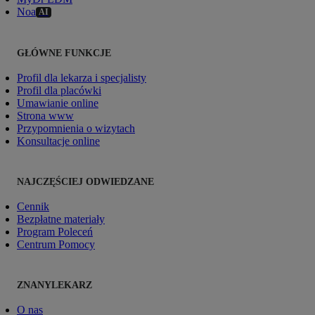
Noa
AI
GŁÓWNE FUNKCJE
Profil dla lekarza i specjalisty
Profil dla placówki
Umawianie online
Strona www
Przypomnienia o wizytach
Konsultacje online
NAJCZĘŚCIEJ ODWIEDZANE
Cennik
Bezpłatne materiały
Program Poleceń
Centrum Pomocy
ZNANYLEKARZ
O nas