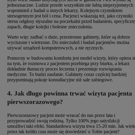
jednoznaczne. Ludzie przede wszystkim nie lubią nieprzyjemnych
wspomnień z badań u innych lekarzy. Kolejnym czynnikiem
stresogennym jest ból i cena. Pacjenci wskazują też, jako czynniki
stresu odgłosy słyszalne na poczekalni przed badaniem, specyficzn
zapach, długie kolejki i bolesne znieczulenia.
Warto więc zadbać o duże, przestronne gabinety, które są dobrze
wyciszone i wietrzone. Do znieczuleń i badań pacjentów można
używać urządzeń komputerowych, a nie ręcznych.
Pomocny w budowaniu komfortu jest model wizyty, który opiera s
na tym, że rozmowa z pacjentem przebiega przy biurku, a lekarz
dokładnie tłumaczy proces leczenia i prezentuje rozwiązania
medyczne. To budzi zaufanie. Gabinety coraz częściej bardziej
przypominają pokoje konsultacyjne niż sale zabiegowe.
4. Jak długo powinna trwać wizyta pacjenta
pierwszorazowego?
Pierwszorazowy pacjent może wracać do nas przez lata i
przyprowadzić swoją rodziną. Tylko 100% jego satysfakcji
umożliwi taki efekt. Standardowa wizyta trwa 15-20 min. Jak wiel
przez tak krótki czas może się dowiedzieć o Tobie pacjent?