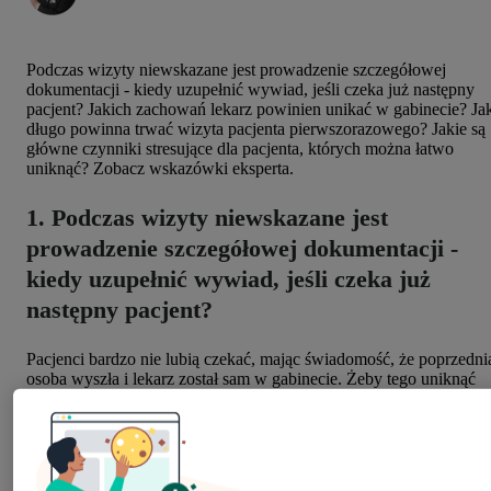
Podczas wizyty niewskazane jest prowadzenie szczegółowej
dokumentacji - kiedy uzupełnić wywiad, jeśli czeka już następny
pacjent? Jakich zachowań lekarz powinien unikać w gabinecie? Ja
długo powinna trwać wizyta pacjenta pierwszorazowego? Jakie są
główne czynniki stresujące dla pacjenta, których można łatwo
uniknąć? Zobacz wskazówki eksperta.
1. Podczas wizyty niewskazane jest
prowadzenie szczegółowej dokumentacji -
kiedy uzupełnić wywiad, jeśli czeka już
następny pacjent?
Pacjenci bardzo nie lubią czekać, mając świadomość, że poprzedni
osoba wyszła i lekarz został sam w gabinecie. Żeby tego uniknąć
warto wpisać do karty opis sytuacji korzystając z wcześniej
opracowanych skrótów, aby potem łatwo przypomnieć sobie
przypadek, z którym był pacjent. Potem w wolnej chwili należy
otworzyć karty pacjentów i je uzupełnić.