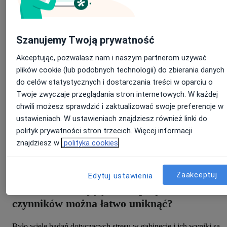
📫
Pro tip: korzystaj z ułatwiających życie i pracę
nowoczesnych technologii.
Zobacz, jak system gabinetowy
pomaga prowadzić pełna dokumentację pacjenta, a także zbierać
informacje i przeprowadzić wywiad z pacjentem jeszcze przed
Szanujemy Twoją prywatność
wizytą. Możesz także poprosić o przesłanie niezbędnych materiał
poprzez bezpieczne wiadomości.
Dowiedz się więcej >>>
Akceptując, pozwalasz nam i naszym partnerom używać
plików cookie (lub podobnych technologii) do zbierania danych
2. Jakich zachowań, które wchodzą lekarzo
do celów statystycznych i dostarczania treści w oparciu o
w nawyk, warto unikać w gabinecie?
Twoje zwyczaje przeglądania stron internetowych. W każdej
chwili możesz sprawdzić i zaktualizować swoje preferencje w
Pacjenci to bardzo różni ludzie. Często oceniają dosłownie
ustawieniach. W ustawieniach znajdziesz również linki do
wszystko. Warto pamiętać, żeby podczas wizyt zawsze zakładać
nowe rękawiczki i maseczki - koniecznie w obecności pacjenta.
polityk prywatności stron trzecich. Więcej informacji
Pamiętajmy o porządku na biurku i szafkach – czyste i ładne biurko
znajdziesz w
polityka cookies
poukładane książki, posegregowane materiały budują pozytywny
wizerunek. Z gabinetu powinny zniknąć też wszystkie ślady
obecności jedzenia – kanapki, batony, owoce nie są mile widziane.
Zaakceptuj
Edytuj ustawienia
3. Jakich stresujących dla pacjentów
czynników można łatwo uniknąć?
Było wiele badań dotyczących stresu w gabinecie i ich wyniki są