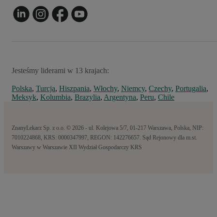
Jesteśmy liderami w 13 krajach:
Polska
,
Turcja
,
Hiszpania
,
Włochy
,
Niemcy
,
Czechy
,
Portugalia
,
Meksyk
,
Kolumbia
,
Brazylia
,
Argentyna
,
Peru
,
Chile
ZnanyLekarz Sp. z o.o. © 2026 - ul. Kolejowa 5/7, 01-217 Warszawa, Polska, NIP:
7010224868, KRS: 0000347997, REGON: 142276657. Sąd Rejonowy dla m.st.
Warszawy w Warszawie XII Wydział Gospodarczy KRS