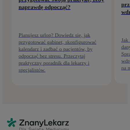
prz
naprawdę odpocząć?
wdr
Planujesz urlop? Dowiedz się, jak
Jak
przygotować gabinet, skonfigurować
dan
kalendarz i zadbać o pacjentów, by
Spr
odpocząć bez stresu. Przeczytaj
wdr
praktyczny poradnik dla lekarzy i
na n
specjalistów.