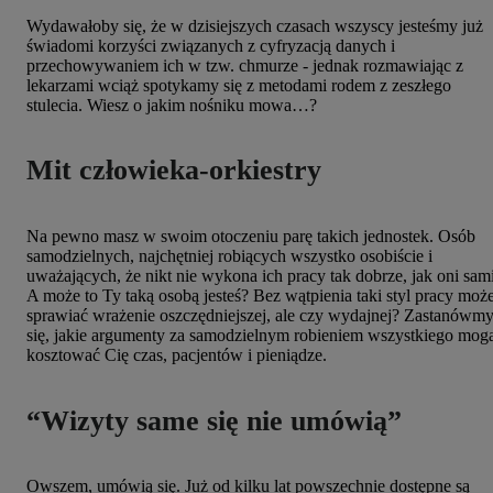
Wydawałoby się, że w dzisiejszych czasach wszyscy jesteśmy już
świadomi korzyści związanych z cyfryzacją danych i
przechowywaniem ich w tzw. chmurze - jednak rozmawiając z
lekarzami wciąż spotykamy się z metodami rodem z zeszłego
stulecia. Wiesz o jakim nośniku mowa…?
Mit człowieka-orkiestry
Na pewno masz w swoim otoczeniu parę takich jednostek. Osób
samodzielnych, najchętniej robiących wszystko osobiście i
uważających, że nikt nie wykona ich pracy tak dobrze, jak oni sami
A może to Ty taką osobą jesteś? Bez wątpienia taki styl pracy moż
sprawiać wrażenie oszczędniejszej, ale czy wydajnej? Zastanówm
się, jakie argumenty za samodzielnym robieniem wszystkiego mog
kosztować Cię czas, pacjentów i pieniądze.
“Wizyty same się nie umówią”
Owszem, umówią się. Już od kilku lat powszechnie dostępne są