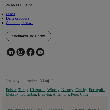
ZNANYLEKARZ
O nas
Dane osobowe
Centrum prasowe
Skontaktuj się z nami
Jesteśmy liderami w 13 krajach:
Polska
,
Turcja
,
Hiszpania
,
Włochy
,
Niemcy
,
Czechy
,
Portugalia
,
Meksyk
,
Kolumbia
,
Brazylia
,
Argentyna
,
Peru
,
Chile
ZnanyLekarz Sp. z o.o. © 2026 - ul. Kolejowa 5/7, 01-217 Warszawa, Polska, NIP: