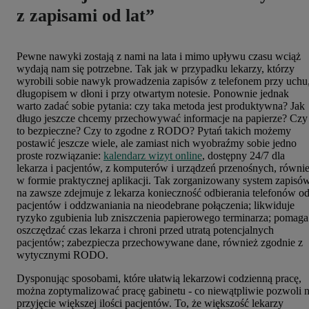
z zapisami od lat”
Pewne nawyki zostają z nami na lata i mimo upływu czasu wciąż
wydają nam się potrzebne. Tak jak w przypadku lekarzy, którzy
wyrobili sobie nawyk prowadzenia zapisów z telefonem przy uchu
długopisem w dłoni i przy otwartym notesie. Ponownie jednak
warto zadać sobie pytania: czy taka metoda jest produktywna? Jak
długo jeszcze chcemy przechowywać informacje na papierze? Czy
to bezpieczne? Czy to zgodne z RODO? Pytań takich możemy
postawić jeszcze wiele, ale zamiast nich wyobraźmy sobie jedno
proste rozwiązanie:
kalendarz wizyt online
, dostępny 24/7 dla
lekarza i pacjentów, z komputerów i urządzeń przenośnych, równi
w formie praktycznej aplikacji. Tak zorganizowany system zapisó
na zawsze zdejmuje z lekarza konieczność odbierania telefonów o
pacjentów i oddzwaniania na nieodebrane połączenia; likwiduje
ryzyko zgubienia lub zniszczenia papierowego terminarza; pomaga
oszczędzać czas lekarza i chroni przed utratą potencjalnych
pacjentów; zabezpiecza przechowywane dane, również zgodnie z
wytycznymi RODO.
Dysponując sposobami, które ułatwią lekarzowi codzienną pracę,
można zoptymalizować pracę gabinetu - co niewątpliwie pozwoli 
przyjęcie większej ilości pacjentów. To, że większość lekarzy