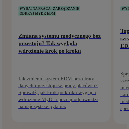
WYDAJNA PRACA
ZARZĄDZANIE
WYD
ODKRYJ MYDR EDM
Top
Zmiana systemu medycznego bez
szc
przestoju? Tak wygląda
E
wdrożenie krok po kroku
Spr
Jak zmienić system EDM bez utraty
szcz
danych i przestoju w pracy placówki?
inte
Sprawdź, jak krok po kroku wygląda
kard
wdrożenie MyDr i poznaj odpowiedzi
med
na najczęstsze pytania.
spec