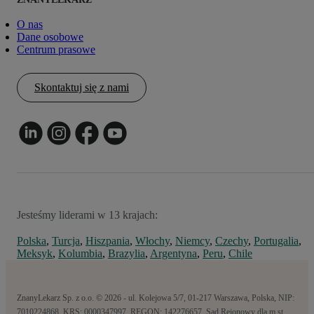
O nas
Dane osobowe
Centrum prasowe
Skontaktuj się z nami
Jesteśmy liderami w 13 krajach:
Polska
,
Turcja
,
Hiszpania
,
Włochy
,
Niemcy
,
Czechy
,
Portugalia
,
Meksyk
,
Kolumbia
,
Brazylia
,
Argentyna
,
Peru
,
Chile
ZnanyLekarz Sp. z o.o. © 2026 - ul. Kolejowa 5/7, 01-217 Warszawa, Polska, NIP:
7010224868, KRS: 0000347997, REGON: 142276657. Sąd Rejonowy dla m.st.