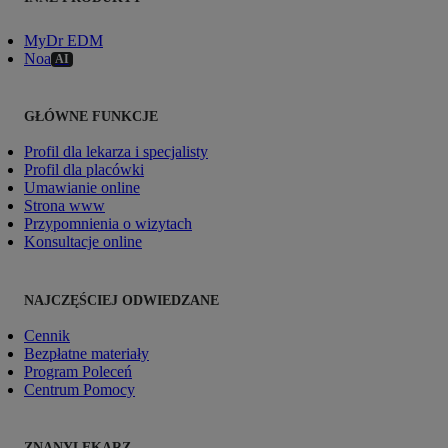
MyDr EDM
Noa
AI
GŁÓWNE FUNKCJE
Profil dla lekarza i specjalisty
Profil dla placówki
Umawianie online
Strona www
Przypomnienia o wizytach
Konsultacje online
NAJCZĘŚCIEJ ODWIEDZANE
Cennik
Bezpłatne materiały
Program Poleceń
Centrum Pomocy
ZNANYLEKARZ