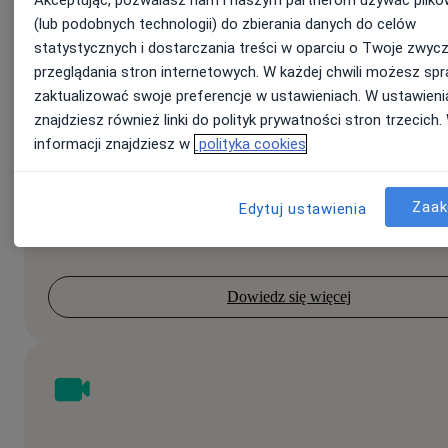
Akceptując, pozwalasz nam i naszym partnerom używać plikó
(lub podobnych technologii) do zbierania danych do celów
statystycznych i dostarczania treści w oparciu o Twoje zwycz
Płatności
przeglądania stron internetowych. W każdej chwili możesz spr
zaktualizować swoje preferencje w ustawieniach. W ustawieni
znajdziesz również linki do polityk prywatności stron trzecich.
DLA KLIENTÓW
informacji znajdziesz w
polityka cookies
Czy Twoi pacjenci często odwołują wizyty na ostatnią
chwilę lub w ogóle się na nich nie pojawiają? Dowiedz
Zaak
Edytuj ustawienia
więcej o korzyściach płynących z Płatności.
Dowiedz się więcej