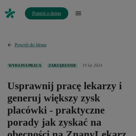
Poproś o demo
Powrót do bloga
19 lut 2024
WYDAJNA PRACA
ZARZĄDZANIE
Usprawnij pracę lekarzy i
generuj większy zysk
placówki - praktyczne
porady jak zyskać na
obecności na ZnanyLekarz