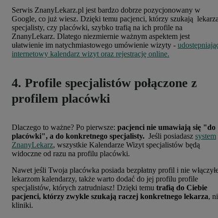
Serwis ZnanyLekarz.pl jest bardzo dobrze pozycjonowany w
Google, co już wiesz. Dzięki temu pacjenci, którzy szukają lekarza
specjalisty, czy placówki, szybko trafią na ich profile na
ZnanyLekarz. Dlatego niezmiernie ważnym aspektem jest
ułatwienie im natychmiastowego umówienie wizyty -
udostępniają
internetowy kalendarz wizyt oraz rejestrację online.
4. Profile specjalistów połączone z
profilem placówki
Dlaczego to ważne?
Po pierwsze:
pacjenci nie umawiają się "do
placówki", a do konkretnego specjalisty.
J
eśli posiadasz
system
ZnanyLekarz
, wszystkie Kalendarze Wizyt specjalistów będą
widoczne od razu na profilu placówki.
Nawet jeśli Twoja placówka posiada bezpłatny profil i nie włączył
lekarzom kalendarzy, także warto dodać do jej profilu profile
specjalistów, których zatrudniasz! Dzięki temu
trafią do Ciebie
pacjenci, którzy zwykle szukają raczej konkretnego lekarza
, n
kliniki.