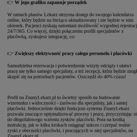
👉
W jego grafiku zapanuje porządek
W ramach planów Lekarz otrzyma dostęp do swojego kalendarza
online, który będzie na bieżąco aktualizowany i nie będzie w nim
okienek. Pacjenci zyskają natomiast możliwość wygodnej rejestracj
24/7/365. Co więcej, dzięki połączeniu profili specjalistów z
placówką, zyskujesz integrację, co:
👉
Zwiększy efektywność pracy całego personelu i placówki
Samodzielna rezerwacja i potwierdzenie wizyty odciąży i ułatwi
pracę nie tylko samego specjalisty, a też recepcji, która będzie mog
skupić się na potrzebach pacjentów. Oszczędź do 40% czasu!
Profil na ZnanyLekarz.pl to świetny sposób na budowanie
wizerunku i widoczności - zarówno dla specjalisty, jak i samej
placówki. Jednocześnie dzięki funkcjom systemu ZnanyLekarz
pozwala znacząco optymalizować procesy i pracę, przyczyniając si
do długofalowego wzrostu zysków placówki. Pora na krotką
instrukcję, jak w kilku krokach osiągnąć sukces i czerpać realne
zyski z obecności placówki, i pracujących w niej specjalistów, na
ZnanyLekarz.pl