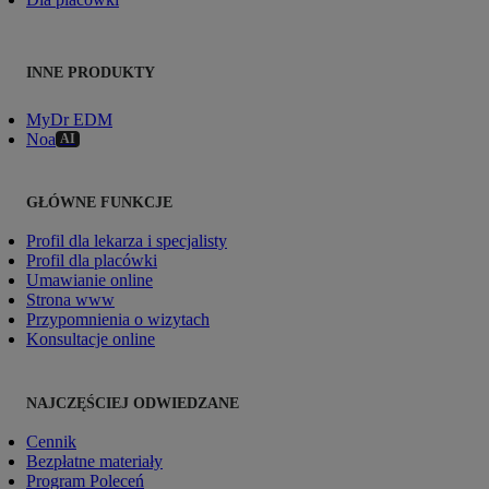
INNE PRODUKTY
MyDr EDM
Noa
AI
GŁÓWNE FUNKCJE
Profil dla lekarza i specjalisty
Profil dla placówki
Umawianie online
Strona www
Przypomnienia o wizytach
Konsultacje online
NAJCZĘŚCIEJ ODWIEDZANE
Cennik
Bezpłatne materiały
Program Poleceń