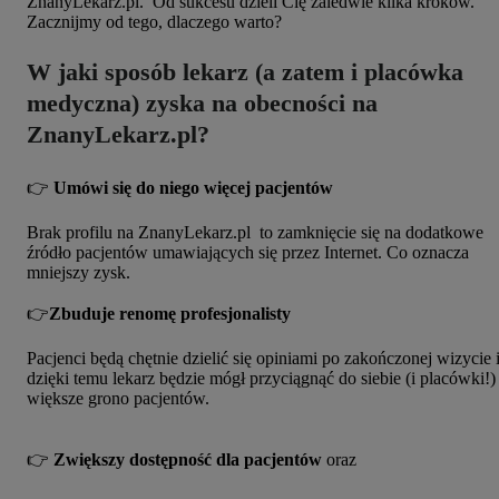
ZnanyLekarz.pl. O
d sukcesu dzieli Cię zaledwie kilka kroków.
Zacznijmy od tego, dlaczego warto?
W jaki sposób lekarz (a zatem i placówka
medyczna) zyska na obecności na
ZnanyLekarz.pl?
👉
Umówi się do niego więcej pacjentów
Brak profilu na ZnanyLekarz.pl to zamknięcie się na dodatkowe
źródło pacjentów umawiających się przez Internet. Co oznacza
mniejszy zysk.
👉
Zbuduje renomę profesjonalisty
Pacjenci będą chętnie dzielić się opiniami po zakończonej wizycie 
dzięki temu lekarz będzie mógł przyciągnąć do siebie (i placówki!)
większe grono pacjentów.
👉
Zwiększy dostępność dla pacjentów
oraz