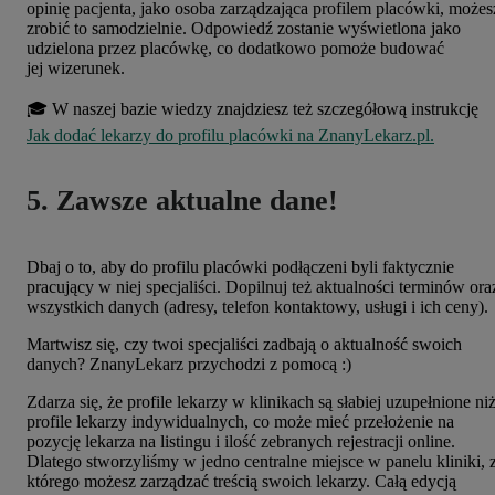
opinię pacjenta, jako osoba zarządzająca profilem placówki, możes
zrobić to samodzielnie. Odpowiedź zostanie wyświetlona jako
udzielona przez placówkę, co dodatkowo pomoże budować
jej wizerunek.
🎓 W naszej bazie wiedzy znajdziesz też szczegółową instrukcję
Jak dodać lekarzy do profilu placówki na ZnanyLekarz.pl.
5. Zawsze aktualne dane!
Dbaj o to, aby do profilu placówki podłączeni byli faktycznie
pracujący w niej specjaliści. Dopilnuj też aktualności terminów ora
wszystkich danych (adresy, telefon kontaktowy, usługi i ich ceny).
Martwisz się, czy twoi specjaliści zadbają o aktualność swoich
danych? ZnanyLekarz przychodzi z pomocą :)
Zdarza się, że profile lekarzy w klinikach są słabiej uzupełnione ni
profile lekarzy indywidualnych, co może mieć przełożenie na
pozycję lekarza na listingu i ilość zebranych rejestracji online.
Dlatego stworzyliśmy w
jedno
centralne miejsce w panelu kliniki
, 
którego możesz
zarządzać treścią
swoich
lekarzy
. Całą edycją