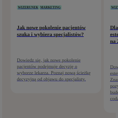
WIZERUNEK
MARKETING
WIZ
Jak nowe pokolenie pacjentów
Dla
szuka i wybiera specjalistów?
est
na 
Dowiedz się, jak nowe pokolenie
pacjentów podejmuje decyzję o
Dow
wyborze lekarza. Poznaj nową ścieżkę
este
decyzyjną od objawu do specjalisty.
Zna
poz
budo
codz