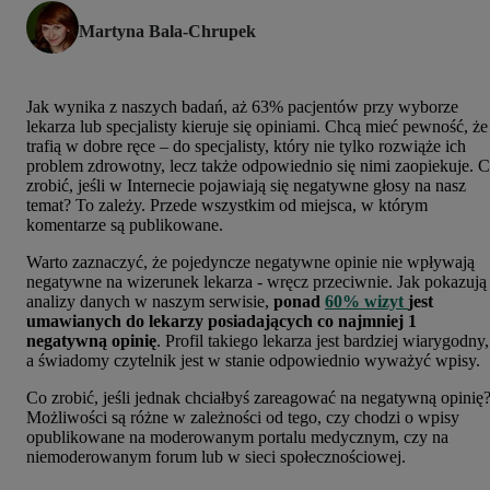
Martyna Bala-Chrupek
Jak wynika z naszych badań, aż 63% pacjentów przy wyborze
lekarza lub specjalisty kieruje się opiniami. Chcą mieć pewność, że
trafią w dobre ręce – do specjalisty, który nie tylko rozwiąże ich
problem zdrowotny, lecz także odpowiednio się nimi zaopiekuje. 
zrobić, jeśli w Internecie pojawiają się negatywne głosy na nasz
temat? To zależy. Przede wszystkim od miejsca, w którym
komentarze są publikowane.
Warto zaznaczyć, że pojedyncze negatywne opinie nie wpływają
negatywne na wizerunek lekarza - wręcz przeciwnie. Jak pokazują
analizy danych w naszym serwisie,
ponad
60% wizyt
jest
umawianych do lekarzy posiadających co najmniej 1
negatywną opinię
. Profil takiego lekarza jest bardziej wiarygodny,
a świadomy czytelnik jest w stanie odpowiednio wyważyć wpisy.
Co zrobić, jeśli jednak chciałbyś zareagować na negatywną opinię
Możliwości są różne w zależności od tego, czy chodzi o wpisy
opublikowane na moderowanym portalu medycznym, czy na
niemoderowanym forum lub w sieci społecznościowej.