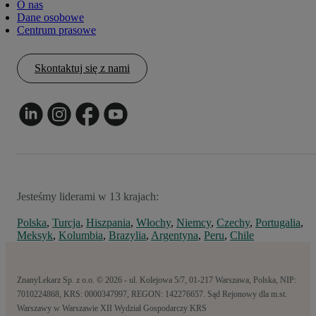
O nas
Dane osobowe
Centrum prasowe
Skontaktuj się z nami
Jesteśmy liderami w 13 krajach:
Polska
,
Turcja
,
Hiszpania
,
Włochy
,
Niemcy
,
Czechy
,
Portugalia
,
Meksyk
,
Kolumbia
,
Brazylia
,
Argentyna
,
Peru
,
Chile
ZnanyLekarz Sp. z o.o. © 2026 - ul. Kolejowa 5/7, 01-217 Warszawa, Polska, NIP:
7010224868, KRS: 0000347997, REGON: 142276657. Sąd Rejonowy dla m.st.
Warszawy w Warszawie XII Wydział Gospodarczy KRS