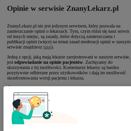
Opinie w serwisie ZnanyLekarz.pl
ZnanyLekarz.pl nie jest jedynym serwisem, który pozwala na
zamieszczanie opinii o lekarzach. Tym, czym różni się nasz serwis
od innych miejsc, są zasady, które dotyczą zamieszczania i
publikacji opinii (więcej na temat zasad moderacji opinii w naszym
serwisie znajdziesz
tutaj
).
Jedną z opcji, jaką mają lekarze zarejestrowani w naszym serwisie,
jest
odpowiadanie na opinie pacjentów
. Zachęcamy do
skorzystania z tej możliwości. Komentarze lekarzy są bardzo
pozytywnie odbierane przez użytkowników i dają im możliwość
skonfrontowania wersji pacjenta i lekarza.
🔖 Przeczytaj też:
Dlaczego warto zadbać o opinie pacjentów?
Jednak jak odpowiadać na wpisy
pacjentów, aby budować swój
profesjonalny wizerunek?