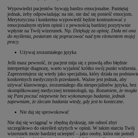
Wypowiedzi pacjentów bywają bardzo emocjonalne. Pamiętaj
jednak, żeby odpowiadając na nie, nie dać się ponieść emocjom.
Merytoryczna i konkretna wypowiedź będzie kontrastować z
emocjonalnym stylem opinii i z pewnością bardziej pozytywnie
wpłynie na Twój wizerunek. Np.
Dziękuję za opinię. Dała mi ona
do myślenia, postaram się popracować nad tym elementem mojej
pracy.
Używaj zrozumiałego języka
Jeśli masz pewność, że pacjent mija się z prawdą albo błędnie
interpretuje diagnozę, warto wyjaśnić krótko swój punkt widzenia.
Zaprezentujesz się wtedy jako specjalista, który działa na podstawi
konkretnych medycznych przesłanek. Ważne jest jednak, aby
używać klarownego, zrozumiałego dla niespecjalistów języka, bez
skomplikowanej medycznej terminologii, np.
Rozumiem, że mogła
się Pani poczuć niepewnie bez wykonanego badania, jednak
zapewniam, że zlecam badania wtedy, gdy jest to konieczne
.
Nie daj się sprowokować
Nie daj się wciągnąć w zbędną dyskusję, nie odnoś zbyt
szczegółowo do określeń użytych w opinii. W takim starciu Twój
wizerunek może bardziej ucierpieć – jako osoby, która nie potrafi