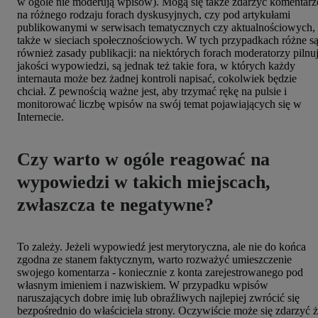
w ogóle nie moderują wpisów). Mogą się także zdarzyć komentarz
na różnego rodzaju forach dyskusyjnych, czy pod artykułami
publikowanymi w serwisach tematycznych czy aktualnościowych,
także w sieciach społecznościowych. W tych przypadkach różne s
również zasady publikacji: na niektórych forach moderatorzy pilnu
jakości wypowiedzi, są jednak też takie fora, w których każdy
internauta może bez żadnej kontroli napisać, cokolwiek będzie
chciał. Z pewnością ważne jest, aby trzymać rękę na pulsie i
monitorować liczbę wpisów na swój temat pojawiających się w
Internecie.
Czy warto w ogóle reagować na
wypowiedzi w takich miejscach,
zwłaszcza te negatywne?
To zależy. Jeżeli wypowiedź jest merytoryczna, ale nie do końca
zgodna ze stanem faktycznym, warto rozważyć umieszczenie
swojego komentarza - koniecznie z konta zarejestrowanego pod
własnym imieniem i nazwiskiem. W przypadku wpisów
naruszających dobre imię lub obraźliwych najlepiej zwrócić się
bezpośrednio do właściciela strony. Oczywiście może się zdarzyć 