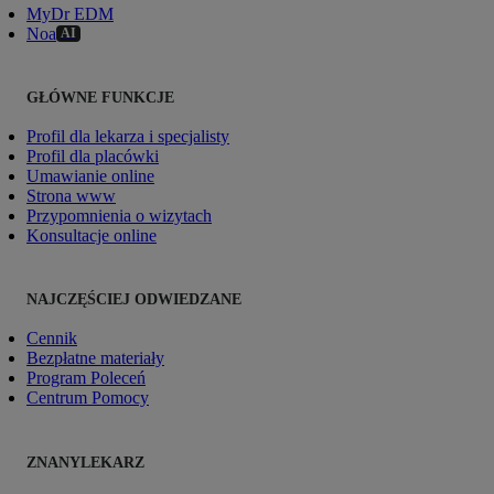
MyDr EDM
Noa
AI
GŁÓWNE FUNKCJE
Profil dla lekarza i specjalisty
Profil dla placówki
Umawianie online
Strona www
Przypomnienia o wizytach
Konsultacje online
NAJCZĘŚCIEJ ODWIEDZANE
Cennik
Bezpłatne materiały
Program Poleceń
Centrum Pomocy
ZNANYLEKARZ