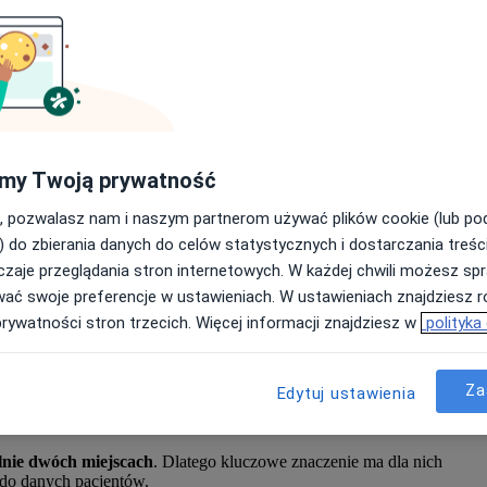
 raz drugi przeprowadził badanie
dotyczące pracy lekarzy i
E
 - pierwsze przeprowadzono w lutym 2020 r.
ekarzy 2022
G
towanych, z czego 99% stanowili lekarze, a 1% - dentyści. W
h zostało ono przeprowadzone poprzez portal Medycyna
my Twoją prywatność
Wy
, pozwalasz nam i naszym partnerom używać plików cookie (lub p
cy lekarza i specjalisty?
Zn
i
) do zbierania danych do celów statystycznych i dostarczania treśc
z
zaje przeglądania stron internetowych. W każdej chwili możesz spr
zn
ormacji i wniosków z badania
OZZL:
wać swoje preferencje w ustawieniach. W ustawieniach znajdziesz ró
prywatności stron trzecich. Więcej informacji znajdziesz w
polityka
ża chęć pracy w publicznej ochronie zdrowia.
Co mogłoby to
zenia, zwiększona do kwoty 15–20 tys. złotych.
nie widać, że
spadła liczba lekarzy pracujących w więcej niż
Za
Edytuj ustawienia
ch ma jedno miejsce pracy, 35 proc. pracuje jednocześnie w
Reasumując:
nie dwóch miejscach
. Dlatego kluczowe znaczenie ma dla nich
 do danych pacjentów.