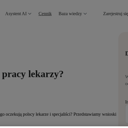
Asystent AI
Cennik
Baza wiedzy
Zarejestruj si
D
 pracy lekarzy?
W
o
I
ego oczekują polscy lekarze i specjaliści? Przedstawiamy wnioski