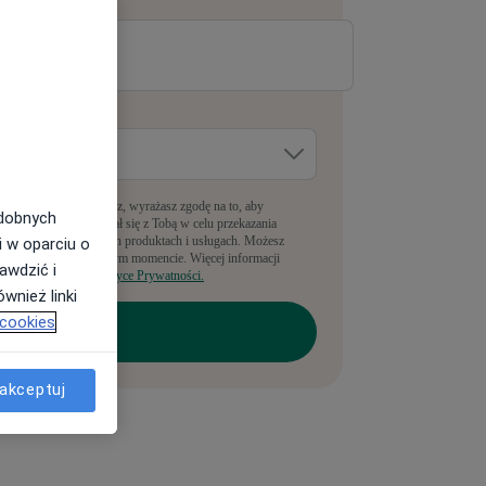
-mail
*
dzie pracujesz?
*
pełniając ten formularz, wyrażasz zgodę na to, aby
odobnych
anyLekarz kontaktował się z Tobą w celu przekazania
nformacji o powiązanych produktach i usługach. Możesz
i w oparciu o
rezygnować w dowolnym momencie. Więcej informacji
awdzić i
ajdziesz w naszej
Polityce Prywatności.
wnież linki
 cookies
akceptuj