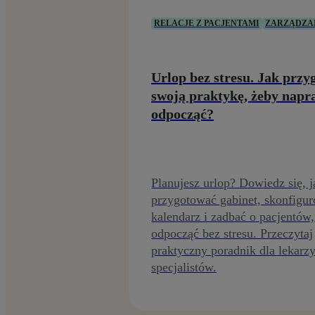
RELACJE Z PACJENTAMI
ZARZĄDZA
Urlop bez stresu. Jak prz
swoją praktykę, żeby nap
odpocząć?
Planujesz urlop? Dowiedz się, j
przygotować gabinet, skonfigu
kalendarz i zadbać o pacjentów,
odpocząć bez stresu. Przeczytaj
praktyczny poradnik dla lekarzy
specjalistów.