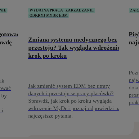
NIE
WYDAJNA PRACA
ZARZĄDZANIE
ZAR
ODKRYJ MYDR EDM
ygotować
Pię
Zmiana systemu medycznego bez
rawdę
naj
przestoju? Tak wygląda wdrożenie
krok po kroku
Pozn
najw
ak
Jak zmienić system EDM bez utraty
doku
rować
danych i przestoju w pracy placówki?
pros
 by
Sprawdź, jak krok po kroku wygląda
prak
wdrożenie MyDr i poznaj odpowiedzi na
 i
najczęstsze pytania.