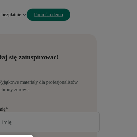
ę bezpłatnie
Poproś o demo
aj się zainspirować!
yjątkowe materiały dla profesjonalistów
chrony zdrowia
mię
*