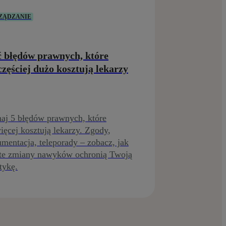
ZĄDZANIE
ć błędów prawnych, które
częściej dużo kosztują lekarzy
aj 5 błędów prawnych, które
ięcej kosztują lekarzy. Zgody,
mentacja, teleporady – zobacz, jak
te zmiany nawyków ochronią Twoją
tykę.