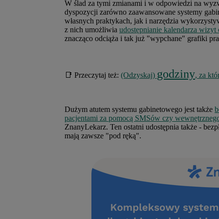
W ślad za tymi zmianami i w odpowiedzi na wyzw
dyspozycji zarówno zaawansowane systemy gabin
własnych praktykach, jak i narzędzia wykorzysty
z nich umożliwia
udostępnianie kalendarza wizyt
znacząco odciąża i tak już "wypchane" grafiki pra
godziny
📑 Przeczytaj też:
(Odzyskaj)
, za któ
Dużym
atutem systemu gabinetowego jest także
b
pacjentami za pomocą SMSów czy wewnętrznego
ZnanyLekarz. Ten ostatni udostępnia także - bezp
mają zawsze "pod ręką".