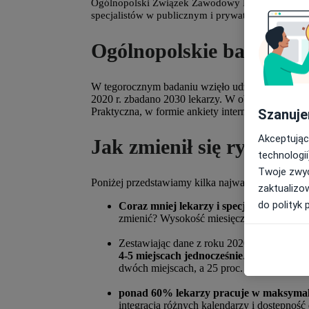
Ogólnopolski Związek Zawodowy Lekarzy
już po
specjalistów w publicznym i prywatnym sektorze
Ogólnopolskie badanie l
W tegorocznym badaniu wzięło udział 1789 ankie
2020 r. zbadano 2030 lekarzy. W obu przypadkac
Praktyczna, w formie ankiety internetowej.
Szanuje
Akceptując
Jak zmienił się rynek pra
technologii
Twoje zwyc
Poniżej przedstawiamy kilka najważniejszych inf
zaktualizo
do polityk 
Coraz mniej lekarzy i specjalistów wyra
zmienić? Wysokość miesięcznego wynagrod
Zestawiając dane z roku 2020 i 2022 wyraź
4-5 miejscach jednocześnie
. 27 proc. z ni
dwóch miejscach, a 25 proc. aż w trzech. 
ponad 60% lekarzy pracuje w maksymal
integracja różnych kalendarzy i dostępność