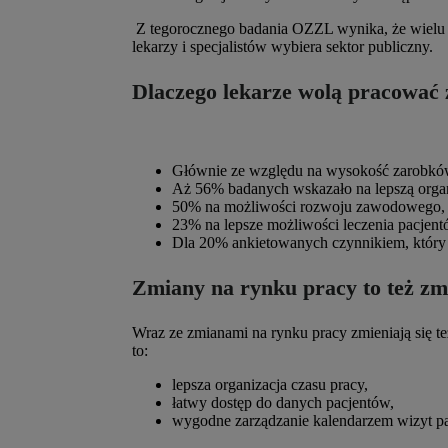
Z tegorocznego badania OZZL wynika, że wielu le
lekarzy i specjalistów wybiera sektor publiczny.
Dlaczego lekarze
wolą pracować 
Głównie ze względu na wysokość zarobków
Aż 56% badanych wskazało na lepszą organ
50% na możliwości rozwoju zawodowego,
23% na lepsze możliwości leczenia pacjent
Dla 20% ankietowanych czynnikiem, który s
Zmiany na rynku pracy to też zm
Wraz ze zmianami na rynku pracy zmieniają się te
to:
lepsza organizacja czasu pracy,
łatwy dostęp do danych pacjentów,
wygodne
zarządzanie kalendarzem wizyt pa