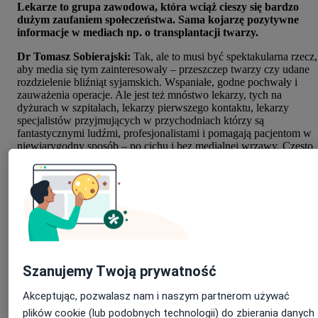
Lekarze to grupa zawodowa, która wciąż cieszy się bardzo
dużym zaufaniem społeczeństwa. Sama kojarzę pozytywne
informacje w mediach np. o transplantacji twarzy.
Dr Tomasz Sobierajski:
Tak, ale to musi być spektakularna rzecz,
aby media się tym zainteresowały – przeszczep twarzy czy udane
rozdzielenie bliźniąt syjamskich. Wspaniałe, godne pochwały i
zauważenia operacje. Ale jest też mnóstwo lekarzy, tych na
dyżurach w szpitalach, lekarzy pierwszego kontaktu, lekarzy
specjalistów przyjmujących w przychodniach którzy są
fantastycznymi ludźmi, profesjonalistami i pomagają pacjentom w
niewiarygodny sposób – po cichu i bez medialnej wrzawy. Często
to od ich decyzji zależy zdrowie większości pacjentów w Polsce.
Zapominamy też, że lekarz jest człowiekiem. Oczekujemy od
lekarzy bardzo wiele - lekarz nie może sobie pozwolić na zły dzień
na zły humor, nie może sobie pozwolić na to, żeby przenieść
problemy z domu do pracy. Nie ma prawa do błędu. Musi być cały
czas dyspozycyjny, wszystko wiedzieć i na wszystkich się znać. T
i teraz. Ma działać jak wyszukiwarka internetowa – szybko i
niezawodnie. Musi radzić sobie z pacjentami mającymi różne
nastawienie i różny sposób komunikacji. To jest bardzo trudne
Szanujemy Twoją prywatność
zadanie i chyba niemożliwe do zrealizowania. To jeden z
najcięższych zawodów jaki znam. Powinien być objęty specjalną
Akceptując, pozwalasz nam i naszym partnerom używać
społeczną troską.
plików cookie (lub podobnych technologii) do zbierania danych