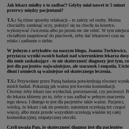
Jak lekarz miałby o to zadbać? Gdyby miał nawet te 5 minut
przerwy między pacjentami?
T.S.:
Są różne sposoby relaksacji – to zależy od osoby. Można
chociażby zamknąć oczy, położyć się na chwilę na kozetce,
wykonywać ćwiczenia albo po prostu nic nie robić. W tym miejscu
chciałbym zaapelować do placówek, żeby dać lekarzowi czas na
relaks i zadbanie o siebie.
W jednym z artykułów na naszym blogu, Joanna Turkiewicz,
przytacza wyniki swoich badań nad wizerunkiem lekarza dosy
dla mnie zaskakujące - to nie skuteczność diagnozy jest tym, co
jest dla pacjentów najważniejsze, ale szacunek i empatia. Uści
dłoni i uśmiech są ważniejsze od skutecznego leczenia.
T.S.:
Przywołane przez Panią badania potwierdzają również wynik
moich badań. Pokazują jak ważna jest kwestia komunikacji.
Chcemy żeby lekarz nas wysłuchał, porozmawiał, czy pocieszył. 
do lekarza idziemy po to, żeby o nas zadbał w pełnym znaczeniu
tego słowa. I dlatego to jest dla pacjentów takie ważne. Pacjenci,
wiedzą, że lekarz i tak im pomoże, natomiast oczekują też czegoś
więcej, albo może przede wszystkim oczekują właśnie tej całej
komunikacyjnej, empatycznej otoczki.
Czyli uważa Pan, że skuteczność diagnoz jest dla pacjentów