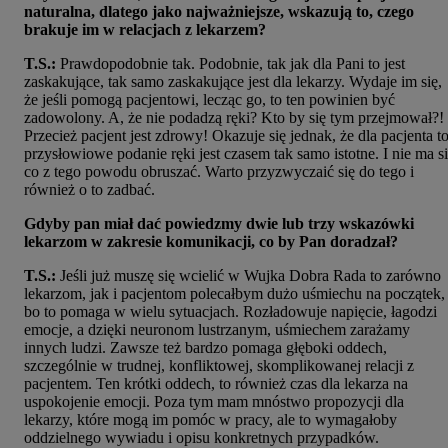
naturalna, dlatego jako najważniejsze, wskazują to, czego
brakuje im w relacjach z lekarzem?
T.S.:
Prawdopodobnie tak. Podobnie, tak jak dla Pani to jest
zaskakujące, tak samo zaskakujące jest dla lekarzy. Wydaje im się,
że jeśli pomogą pacjentowi, lecząc go, to ten powinien być
zadowolony. A, że nie podadzą ręki? Kto by się tym przejmował?!
Przecież pacjent jest zdrowy! Okazuje się jednak, że dla pacjenta t
przysłowiowe podanie ręki jest czasem tak samo istotne. I nie ma s
co z tego powodu obruszać. Warto przyzwyczaić się do tego i
również o to zadbać.
Gdyby pan miał dać powiedzmy dwie lub trzy wskazówki
lekarzom w zakresie komunikacji, co by Pan doradzał?
T.S.:
Jeśli już muszę się wcielić w Wujka Dobra Rada to zarówno
lekarzom, jak i pacjentom polecałbym dużo uśmiechu na początek,
bo to pomaga w wielu sytuacjach. Rozładowuje napięcie, łagodzi
emocje, a dzięki neuronom lustrzanym, uśmiechem zarażamy
innych ludzi. Zawsze też bardzo pomaga głęboki oddech,
szczególnie w trudnej, konfliktowej, skomplikowanej relacji z
pacjentem. Ten krótki oddech, to również czas dla lekarza na
uspokojenie emocji. Poza tym mam mnóstwo propozycji dla
lekarzy, które mogą im pomóc w pracy, ale to wymagałoby
oddzielnego wywiadu i opisu konkretnych przypadków.