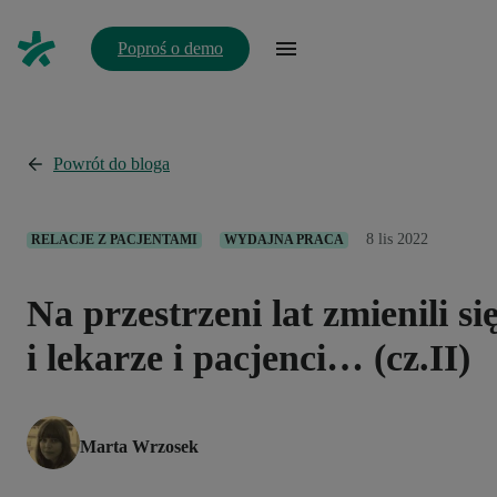
Poproś o demo
Powrót do bloga
8 lis 2022
RELACJE Z PACJENTAMI
WYDAJNA PRACA
Na przestrzeni lat zmienili si
i lekarze i pacjenci… (cz.II)
Marta Wrzosek