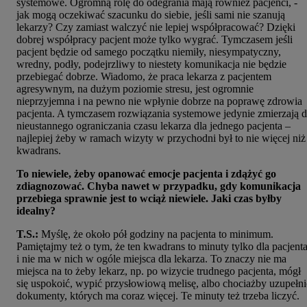
systemowe. Ogromną rolę do odegrania mają również pacjenci, -
jak mogą oczekiwać szacunku do siebie, jeśli sami nie szanują
lekarzy? Czy zamiast walczyć nie lepiej współpracować? Dzięki
dobrej współpracy pacjent może tylko wygrać. Tymczasem jeśli
pacjent będzie od samego początku niemiły, niesympatyczny,
wredny, podły, podejrzliwy to niestety komunikacja nie będzie
przebiegać dobrze. Wiadomo, że praca lekarza z pacjentem
agresywnym, na dużym poziomie stresu, jest ogromnie
nieprzyjemna i na pewno nie wpłynie dobrze na poprawę zdrowia
pacjenta. A tymczasem rozwiązania systemowe jedynie zmierzają 
nieustannego ograniczania czasu lekarza dla jednego pacjenta –
najlepiej żeby w ramach wizyty w przychodni był to nie więcej niż
kwadrans.
To niewiele, żeby opanować emocje pacjenta i zdążyć go
zdiagnozować. Chyba nawet w przypadku, gdy komunikacja
przebiega sprawnie jest to wciąż niewiele. Jaki czas byłby
idealny?
T.S.:
Myślę, że około pół godziny na pacjenta to minimum.
Pamiętajmy też o tym, że ten kwadrans to minuty tylko dla pacjent
i nie ma w nich w ogóle miejsca dla lekarza. To znaczy nie ma
miejsca na to żeby lekarz, np. po wizycie trudnego pacjenta, mógł
się uspokoić, wypić przysłowiową melisę, albo chociażby uzupełni
dokumenty, których ma coraz więcej. Te minuty też trzeba liczyć.