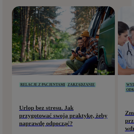
RELACJE Z PACJENTAMI
ZARZĄDZANIE
WYD
ODK
Urlop bez stresu. Jak
Zmi
przygotować swoją praktykę, żeby
prz
naprawdę odpocząć?
wdr