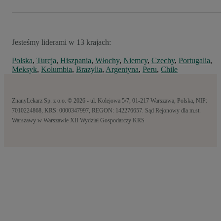
Jesteśmy liderami w 13 krajach:
Polska
,
Turcja
,
Hiszpania
,
Włochy
,
Niemcy
,
Czechy
,
Portugalia
,
Meksyk
,
Kolumbia
,
Brazylia
,
Argentyna
,
Peru
,
Chile
ZnanyLekarz Sp. z o.o. © 2026 - ul. Kolejowa 5/7, 01-217 Warszawa, Polska, NIP:
7010224868, KRS: 0000347997, REGON: 142276657. Sąd Rejonowy dla m.st.
Warszawy w Warszawie XII Wydział Gospodarczy KRS