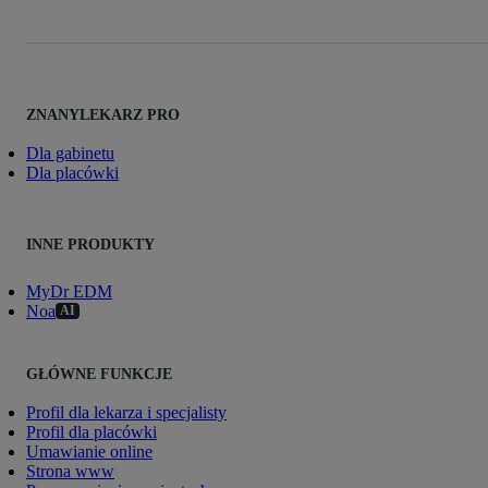
ZNANYLEKARZ PRO
Dla gabinetu
Dla placówki
INNE PRODUKTY
MyDr EDM
Noa
AI
GŁÓWNE FUNKCJE
Profil dla lekarza i specjalisty
Profil dla placówki
Umawianie online
Strona www