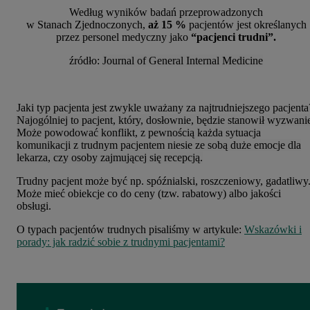
Według wyników badań przeprowadzonych
w Stanach Zjednoczonych,
aż 15 %
pacjentów jest określanych
przez personel medyczny jako
“pacjenci trudni”.
źródło:
Journal of General Internal Medicine
Jaki typ pacjenta jest zwykle uważany za najtrudniejszego pacjenta
Najogólniej to pacjent, który, dosłownie, będzie stanowił wyzwani
Może powodować konflikt, z pewnością każda sytuacja
komunikacji z trudnym pacjentem niesie ze sobą duże emocje dla
lekarza, czy osoby zajmującej się recepcją.
Trudny pacjent może być np. spóźnialski, roszczeniowy, gadatliwy
Może mieć obiekcje co do ceny (tzw. rabatowy) albo jakości
obsługi.
O typach pacjentów trudnych pisaliśmy w artykule:
Wskazówki i
porady: jak radzić sobie z trudnymi pacjentami?