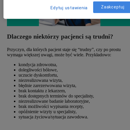
Zaakceptuj
Edytuj ustawienia
Dlaczego niektórzy pacjenci są trudni?
Przyczyn, dla których pacjent staje się “trudny”, czy po prostu
wymaga większej uwagi, może być wiele. Przykładowo:
kondycja zdrowotna,
dolegliwości bólowe,
uczucie dyskomfortu,
niezrealizowana wizyta,
błędnie zarezerwowana wizyta,
brak kontaktu z lekarzem,
brak dostępnych terminów do specjalisty,
niezrealizowane badanie laboratoryjne,
brak możliwości wypisania recepty,
opóźnienie wizyty u specjalisty,
sytuacja życiowa/sytuacja zawodowa.