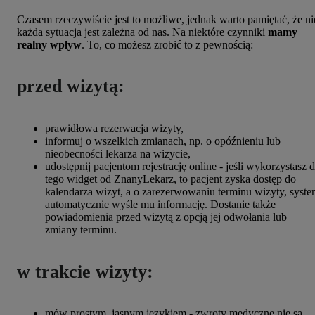
Czasem rzeczywiście jest to możliwe, jednak warto pamiętać, że ni
każda sytuacja jest zależna od nas. Na niektóre czynniki
mamy
realny wpływ
. To, co możesz zrobić to z pewnością:
przed wizytą:
prawidłowa rezerwacja wizyty,
informuj o wszelkich zmianach, np. o opóźnieniu lub
nieobecności lekarza na wizycie,
udostępnij pacjentom rejestrację online - jeśli wykorzystasz 
tego widget od ZnanyLekarz, to pacjent zyska dostęp do
kalendarza wizyt, a o zarezerwowaniu terminu wizyty, syst
automatycznie wyśle mu informację. Dostanie także
powiadomienia przed wizytą z opcją jej odwołania lub
zmiany terminu.
w trakcie wizyty:
mów prostym, jasnym językiem - zwroty medyczne nie są