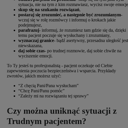
sytuacja, nie na tym z kim rozmawiasz, wycisz swoje emocje
skup się na szukaniu rozwiązań
,
postaraj się zrozumieć, a następnie być zrozumianym
-
wczuj się w rolę rozmówcy i informuj o krokach jakie
podejmujesz,
parafrazuj
- informuj, że rozumiesz tam gdzie się da, dzięki
temu pacjent poczuje się wysłuchany i zrozumiany,
wyznaczaj granice
- bądź asertywny, przesadna uległość jest
niewskazana,
daj sobie czas
- po trudnej rozmowie, daj sobie chwile na
wyciszenie emocji.
To Ty jesteś tu profesjonalistą - pacjent oczekuje od Ciebie
zapewnienia poczucia bezpieczeństwa i wsparcia. Przykłady
zwrotów, jakich możesz użyć:
“Z chęcią Pani/Pana wysłucham”
“Chcę Pani/Panu pomóc”
“Zależy mi na rozwiązaniu tej sprawy”
Czy można uniknąć sytuacji z
Trudnym pacjentem?