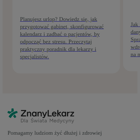
Planujesz urlop? Dowiedz się, jak
Jak
przygotować gabinet, skonfigurować
dan
kalendarz i zadbać o pacjentów, by
Spr
odpocząć bez stresu. Przeczytaj
wdr
praktyczny poradnik dla lekarzy i
na n
specjalistów.
Pomagamy ludziom żyć dłużej i zdrowiej