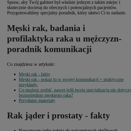
Spraw, aby Twój gabinet był właśnie jednym z takim miejsc i
skutecznie docieraj do obecnych i potencjalnych pacjentów.
Przygotowaliśmy specjalny poradnik, który ułatwi Ci to zadanie.
Męski rak, badania i
profilaktyka raka u mężczyzn-
poradnik komunikacji
Co znajdziesz w artykule:
Męski rak - fakty
Męski rak - pokaż to w swojej komunikacji + praktyczne
przykłady.
Co możesz zrobić, nawet jeśli twoja specjalizacja nie dotycz
bezpośrednio męskiego raka?
Przydatne materiały
Rak jąder i prostaty - fakty
Nowotwory jądra należą do najczęstszych złośliwych