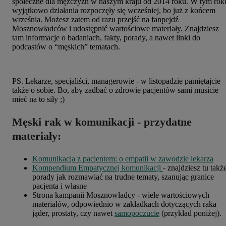
społeczne dla mężczyzn w naszym kraju od 2014 roku. W tym rok
wyjątkowo działania rozpoczęły się wcześniej, bo już z końcem
września. Możesz zatem od razu przejść na fanpejdź
Mosznowładców i udostępnić wartościowe materiały. Znajdziesz
tam informacje o badaniach, fakty, porady, a nawet linki do
podcastów o “męskich” tematach.
PS. Lekarze, specjaliści, managerowie - w listopadzie pamiętajcie
także o sobie. Bo, aby zadbać o zdrowie pacjentów sami musicie
mieć na to siły ;)
Męski rak w komunikacji - przydatne
materiały:
Komunikacja z pacjentem: o empatii w zawodzie lekarza
Kompendium Empatycznej komunikacji
- znajdziesz tu takż
porady jak rozmawiać na trudne tematy, szanując granice
pacjenta i własne
Strona kampanii Mosznowładcy - wiele wartościowych
materiałów, odpowiednio w zakładkach dotyczących raka
jąder, prostaty, czy nawet
samopoczucie
(przykład poniżej).