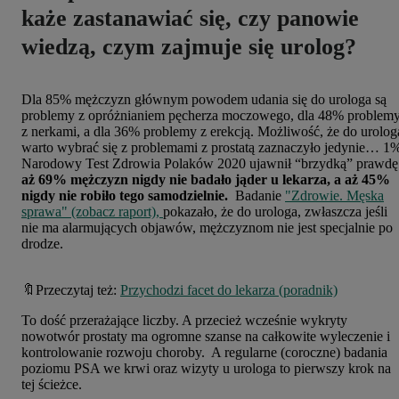
każe zastanawiać się,
czy panowie
wiedzą, czym zajmuje się urolog?
Dla 85% mężczyzn głównym powodem udania się do urologa są
problemy z opróżnianiem pęcherza moczowego, dla 48% problem
z nerkami, a dla 36% problemy z erekcją. Możliwość, że do urolog
warto wybrać się z problemami z prostatą zaznaczyło jedynie… 1
Narodowy Test Zdrowia Polaków 2020 ujawnił “brzydką” prawdę
aż 69% mężczyzn nigdy nie badało jąder u lekarza, a aż 45%
nigdy nie robiło tego samodzielnie.
Badanie
"Zdrowie. Męska
sprawa" (zobacz raport),
pokazało, że do urologa, zwłaszcza jeśli
nie ma alarmujących objawów, mężczyznom nie jest specjalnie po
drodze.
🔖Przeczytaj też:
Przychodzi facet do lekarza (poradnik)
To dość przerażające liczby. A przecież wcześnie wykryty
nowotwór prostaty ma ogromne szanse na całkowite wyleczenie i
kontrolowanie rozwoju choroby. A regularne (coroczne) badania
poziomu PSA we krwi oraz wizyty u urologa to pierwszy krok na
tej ścieżce.