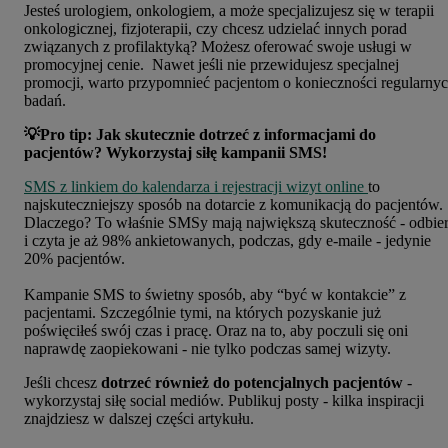
Jesteś urologiem, onkologiem, a może specjalizujesz się w terapii
onkologicznej, fizjoterapii, czy chcesz udzielać innych porad
związanych z profilaktyką? Możesz oferować swoje usługi w
promocyjnej cenie. Nawet jeśli nie przewidujesz specjalnej
promocji, warto przypomnieć pacjentom o konieczności regularny
badań.
💡Pro tip: Jak skutecznie dotrzeć z informacjami do
pacjentów? Wykorzystaj siłę kampanii SMS!
SMS z linkiem do kalendarza i rejestracji wizyt online
to
najskuteczniejszy sposób na dotarcie z komunikacją do pacjentów.
Dlaczego?
To właśnie SMSy mają największą skuteczność - odbie
i czyta je aż 98% ankietowanych, podczas, gdy e-maile - jedynie
20% pacjentów.
Kampanie SMS to świetny sposób, aby “być w kontakcie” z
pacjentami. Szczególnie tymi, na których pozyskanie już
poświęciłeś swój czas i pracę. Oraz na to, aby poczuli się oni
naprawdę zaopiekowani - nie tylko podczas samej wizyty.
Jeśli chcesz
dotrzeć również do potencjalnych pacjentów
-
wykorzystaj siłę social mediów. Publikuj posty - kilka inspiracji
znajdziesz w dalszej części artykułu.