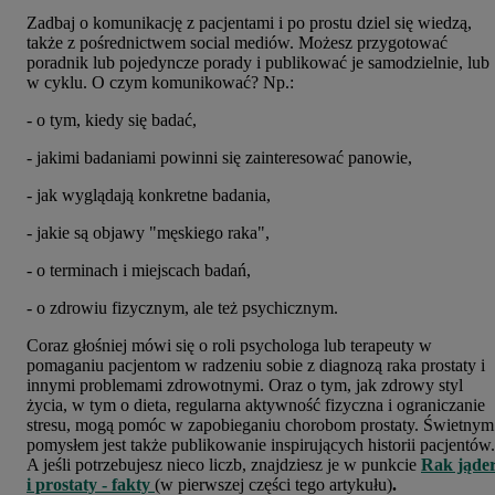
Zadbaj o komunikację z pacjentami i po prostu dziel się wiedzą,
także z pośrednictwem social mediów. Możesz przygotować
poradnik lub pojedyncze porady i publikować je samodzielnie, lub
w cyklu. O czym komunikować? Np.:
- o tym, kiedy się badać,
- jakimi badaniami powinni się zainteresować panowie,
- jak wyglądają konkretne badania,
- jakie są objawy "męskiego raka",
- o terminach i miejscach badań,
- o zdrowiu fizycznym, ale też psychicznym.
Coraz głośniej mówi się o roli psychologa lub terapeuty w
pomaganiu pacjentom w radzeniu sobie z diagnozą raka prostaty i
innymi problemami zdrowotnymi. Oraz o tym, jak zdrowy styl
życia, w tym o dieta, regularna aktywność fizyczna i ograniczanie
stresu, mogą pomóc w zapobieganiu chorobom prostaty. Świetnym
pomysłem jest także publikowanie inspirujących historii pacjentów.
A jeśli potrzebujesz nieco liczb, znajdziesz je w punkcie
Rak jąde
i prostaty - fakty
(w pierwszej części tego artykułu)
.