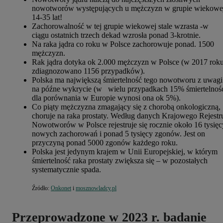
nowotworów występujących u mężczyzn w grupie wiekowe
14-35 lat!
Zachorowalność w tej grupie wiekowej stale wzrasta -w
ciągu ostatnich trzech dekad wzrosła ponad 3-krotnie.
Na raka jądra co roku w Polsce zachorowuje ponad. 1500
mężczyzn.
Rak jądra dotyka ok 2.000 mężczyzn w Polsce (w 2017 rok
zdiagnozowano 1156 przypadków).
Polska ma największą śmiertelność tego nowotworu z uwagi
na późne wykrycie (w wielu przypadkach 15% śmiertelnoś
dla porównania w Europie wynosi ona ok 5%).
Co piąty mężczyzna zmagający się z chorobą onkologiczną,
choruje na raka prostaty. Według danych Krajowego Rejestr
Nowotworów w Polsce rejestruje się rocznie około 16 tysięc
nowych zachorowań i ponad 5 tysięcy zgonów. Jest on
przyczyną ponad 5000 zgonów każdego roku.
Polska jest jedynym krajem w Unii Europejskiej, w którym
śmiertelność raka prostaty zwiększa się – w pozostałych
systematycznie spada.
Źródło:
Onkonet
i
mosznowladcy.pl
Przeprowadzone w 2023 r. badanie