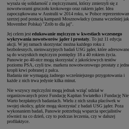
wyraża się solidarność z mężczyznami, którzy zmierzyli się z
nowotworami gruczołu krokowego oraz rakiem jąder. Idea
zapoczątkowana w Australii w 2014 roku, w Polsce reprezentowa
szerzej pod postacią kampanii Mosznowładcy (znana wcześniej ja
Movember Polska) "Zrób to dla jaj".
Jej celem jest
edukowanie mężczyzn w kwestiach wczesnego
wykrywania nowotworów jąder i prostaty
. To już 11 edycja
akcji. W jej ramach skorzystać można każdego roku z
bezbolesnych, nieinwazyjnych badań USG jąder, które adresowan
są do wszystkich mężczyzn pomiędzy 18 a 40 rokiem życia.
Panowie po 40-stce mogą skorzystać z jakościowych testów
poziomu PSA, czyli tzw. markera nowotworowego prostaty z jedn
kropli krwi pobranej z palca.
Badania nie wymagają żadnego wcześniejszego przygotowania i
każde z nich trwa jedynie kilka minut.
Nie wszyscy mężczyźni mogą jednak wziąć udział w
organizowanych przez Fundację Kapitan Światełko i
Fundację Nie
Warto
bezpłatnych badaniach. Wielu z nich szuka placówek w
swojej okolicy, gdzie mogą skorzystać z badań USG jąder. Poza
wykonaniem badań, Panowie potrzebują wsparcia specjalistów
również na co dzień, czy to podczas leczenia, czy w dalszej
profilaktyce.