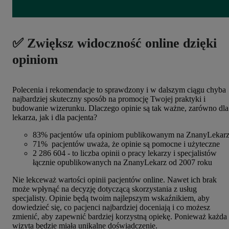
✅ Zwiększ widoczność online dzięki
opiniom
Polecenia i rekomendacje to sprawdzony i w dalszym ciągu chyba
najbardziej skuteczny sposób na promocję Twojej praktyki i
budowanie wizerunku.
Dlaczego opinie są tak ważne, zarówno dla
lekarza, jak i dla pacjenta?
83% pacjentów ufa opiniom publikowanym na ZnanyLekar
71% pacjentów uważa, że opinie są pomocne i użyteczne
2 286 604 - to liczba opinii o pracy lekarzy i specjalistów
łącznie opublikowanych na ZnanyLekarz od 2007 roku
Nie lekceważ wartości opinii pacjentów online. Nawet ich brak
może wpłynąć na decyzję dotyczącą skorzystania z usług
specjalisty. Opinie będą twoim najlepszym wskaźnikiem, aby
dowiedzieć się, co pacjenci najbardziej doceniają i co możesz
zmienić, aby zapewnić bardziej korzystną opiekę. Ponieważ każda
wizyta będzie miała unikalne doświadczenie.