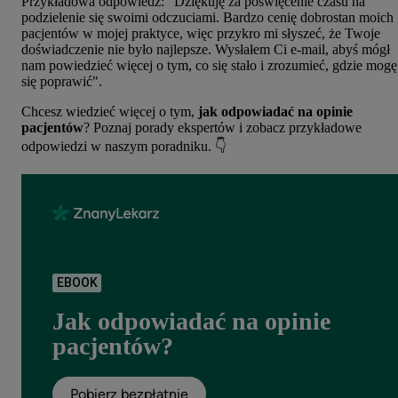
Przykładowa odpowiedź: "Dziękuję za poświęcenie czasu na
podzielenie się swoimi odczuciami. Bardzo cenię dobrostan moich
pacjentów w mojej praktyce, więc przykro mi słyszeć, że Twoje
doświadczenie nie było najlepsze. Wysłałem Ci e-mail, abyś mógł
nam powiedzieć więcej o tym, co się stało i zrozumieć, gdzie mogę
się poprawić".
Chcesz wiedzieć więcej o tym,
jak odpowiadać na opinie
pacjentów
? Poznaj porady ekspertów i zobacz przykładowe
odpowiedzi w naszym poradniku. 👇
EBOOK
Jak odpowiadać na opinie
pacjentów?
Pobierz bezpłatnie