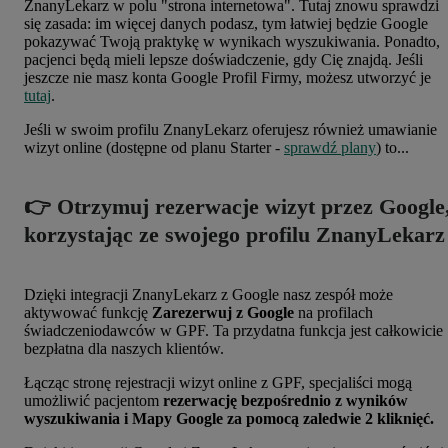
ZnanyLekarz w polu "strona internetowa". Tutaj znowu sprawdzi
się zasada: im więcej danych podasz, tym łatwiej będzie Google
pokazywać Twoją praktykę w wynikach wyszukiwania. Ponadto,
pacjenci będą mieli lepsze doświadczenie, gdy Cię znajdą. Jeśli
jeszcze nie masz konta Google Profil Firmy, możesz utworzyć je
tutaj
.
Jeśli w swoim profilu ZnanyLekarz oferujesz również umawianie
wizyt online (dostępne od planu Starter -
sprawdź plany
) to...
👉 Otrzymuj rezerwacje wizyt przez Google
korzystając ze swojego profilu ZnanyLekarz
Dzięki integracji ZnanyLekarz z Google nasz zespół może
aktywować funkcję
Zarezerwuj z Google
na profilach
świadczeniodawców w GPF. Ta przydatna funkcja jest
całkowicie
bezpłatna dla naszych klientów.
Łącząc stronę rejestracji wizyt online z GPF, specjaliści mogą
umożliwić pacjentom
rezerwację bezpośrednio z wyników
wyszukiwania i Mapy Google za pomocą zaledwie 2 kliknięć.