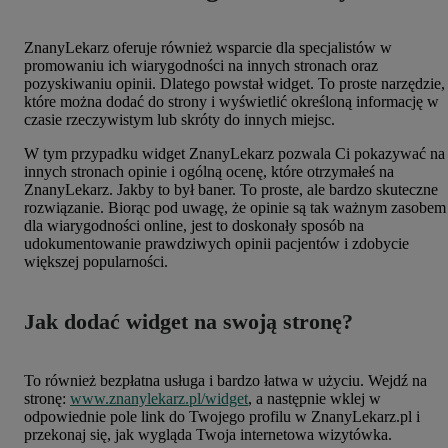
ZnanyLekarz oferuje również wsparcie dla specjalistów w
promowaniu ich wiarygodności na innych stronach oraz
pozyskiwaniu opinii. Dlatego powstał widget. To proste narzędzie,
które można dodać do strony i wyświetlić określoną informację w
czasie rzeczywistym lub skróty do innych miejsc.
W tym przypadku widget ZnanyLekarz pozwala Ci pokazywać na
innych stronach opinie i ogólną ocenę, które otrzymałeś na
ZnanyLekarz. Jakby to był baner. To proste, ale bardzo skuteczne
rozwiązanie. Biorąc pod uwagę, że opinie są tak ważnym zasobem
dla wiarygodności online, jest to doskonały sposób na
udokumentowanie prawdziwych opinii pacjentów i zdobycie
większej popularności.
Jak dodać widget na swoją stronę?
To również bezpłatna usługa i bardzo łatwa w użyciu.
Wejdź na
stronę:
www.znanylekarz.pl/widget
, a następnie wklej w
odpowiednie pole link do Twojego profilu w ZnanyLekarz.pl i
przekonaj się, jak wygląda Twoja internetowa wizytówka.