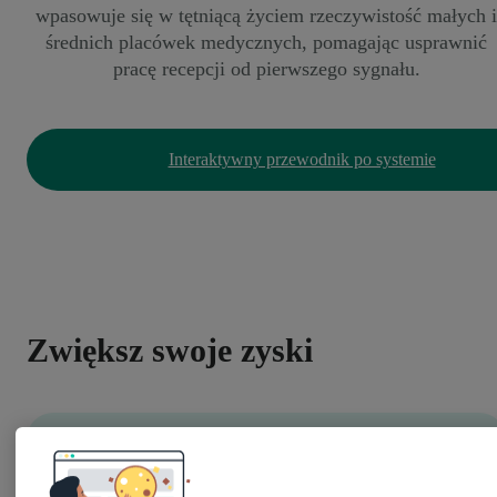
wpasowuje się w tętniącą życiem rzeczywistość małych i
średnich placówek medycznych, pomagając usprawnić
pracę recepcji od pierwszego sygnału.
Interaktywny przewodnik po systemie
Zwiększ swoje zyski