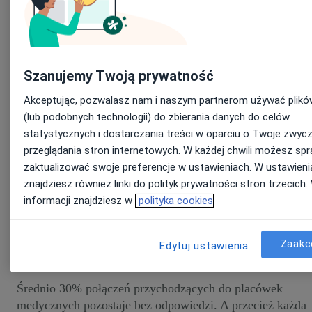
Szanujemy Twoją prywatność
Akceptując, pozwalasz nam i naszym partnerom używać plikó
(lub podobnych technologii) do zbierania danych do celów
statystycznych i dostarczania treści w oparciu o Twoje zwycz
przeglądania stron internetowych. W każdej chwili możesz spr
zaktualizować swoje preferencje w ustawieniach. W ustawieni
znajdziesz również linki do polityk prywatności stron trzecich.
informacji znajdziesz w
polityka cookies
Zaakc
Edytuj ustawienia
Średnio 30% połączeń przychodzących do placówek
medycznych pozostaje bez odpowiedzi. A przecież każda