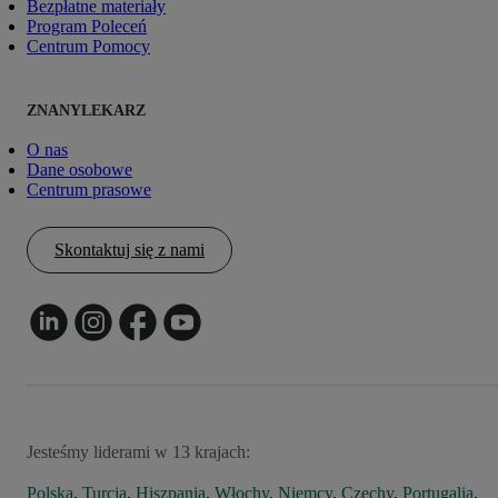
Bezpłatne materiały
Program Poleceń
Centrum Pomocy
ZNANYLEKARZ
O nas
Dane osobowe
Centrum prasowe
Skontaktuj się z nami
Jesteśmy liderami w 13 krajach:
Polska
,
Turcja
,
Hiszpania
,
Włochy
,
Niemcy
,
Czechy
,
Portugalia
,