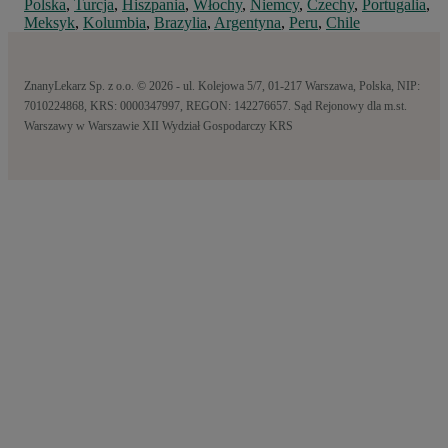
Polska
,
Turcja
,
Hiszpania
,
Włochy
,
Niemcy
,
Czechy
,
Portugalia
,
Meksyk
,
Kolumbia
,
Brazylia
,
Argentyna
,
Peru
,
Chile
ZnanyLekarz Sp. z o.o. © 2026 - ul. Kolejowa 5/7, 01-217 Warszawa, Polska, NIP:
7010224868, KRS: 0000347997, REGON: 142276657. Sąd Rejonowy dla m.st.
Warszawy w Warszawie XII Wydział Gospodarczy KRS