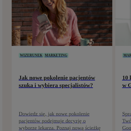
WIZERUNEK
MARKETING
MAR
Jak nowe pokolenie pacjentów
10 
szuka i wybiera specjalistów?
w G
Dowiedz się, jak nowe pokolenie
Spra
pacjentów podejmuje decyzję o
Twój
wyborze lekarza. Poznaj nową ścieżkę
Goo