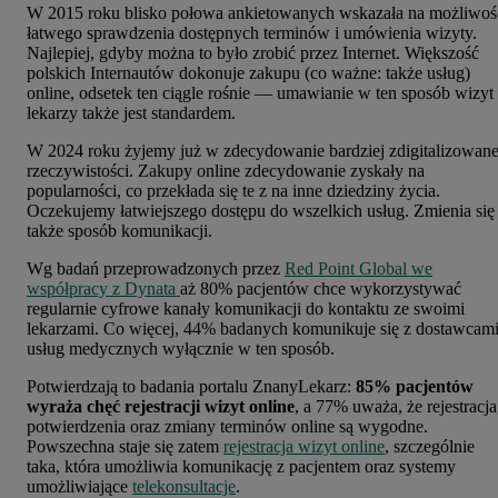
W 2015 roku blisko połowa ankietowanych wskazała na możliwoś
łatwego sprawdzenia dostępnych terminów i umówienia wizyty.
Najlepiej, gdyby można to było zrobić przez Internet. Większość
polskich Internautów dokonuje zakupu (co ważne: także usług)
online, odsetek ten ciągle rośnie — umawianie w ten sposób wizyt
lekarzy także jest standardem.
W 2024 roku żyjemy już w zdecydowanie bardziej zdigitalizowane
rzeczywistości. Zakupy online zdecydowanie zyskały na
popularności, co przekłada się te z na inne dziedziny życia.
Oczekujemy łatwiejszego dostępu do wszelkich usług. Zmienia się
także sposób komunikacji.
Wg badań przeprowadzonych przez
Red Point Global we
współpracy z Dynata
aż
80% pacjentów chce wykorzystywać
regularnie cyfrowe kanały komunikacji do kontaktu ze swoimi
lekarzami
. Co więcej, 44% badanych komunikuje się z dostawcam
usług medycznych wyłącznie w ten sposób.
Potwierdzają to badania portalu ZnanyLekarz:
85% pacjentów
wyraża chęć rejestracji wizyt online
, a 77% uważa, że rejestracja
potwierdzenia oraz zmiany terminów online są wygodne.
Powszechna staje się zatem
rejestracja wizyt online
, szczególnie
taka, która umożliwia komunikację z pacjentem oraz systemy
umożliwiające
telekonsultacje
.