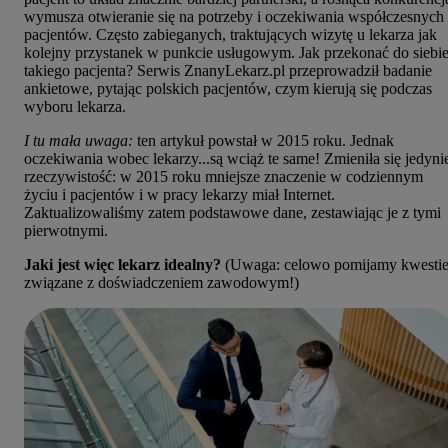
wymusza otwieranie się na potrzeby i oczekiwania współczesnych
pacjentów. Często zabieganych, traktujących wizytę u lekarza jak
kolejny przystanek w punkcie usługowym. Jak przekonać do siebi
takiego pacjenta? Serwis ZnanyLekarz.pl przeprowadził badanie
ankietowe, pytając polskich pacjentów, czym kierują się podczas
wyboru lekarza.
I tu mała uwaga:
ten artykuł powstał w 2015 roku. Jednak
oczekiwania wobec lekarzy...są wciąż te same! Zmieniła się jedyni
rzeczywistość: w 2015 roku mniejsze znaczenie w codziennym
życiu i pacjentów i w pracy lekarzy miał Internet.
Zaktualizowaliśmy zatem podstawowe dane, zestawiając je z tymi
pierwotnymi.
Jaki jest więc lekarz idealny?
(Uwaga: celowo pomijamy kwesti
związane z doświadczeniem zawodowym!)