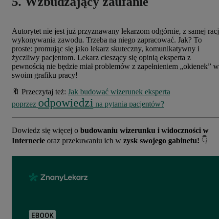
5. Wzbudzający zaufanie
Autorytet nie jest już przyznawany lekarzom odgórnie, z samej racj
wykonywania zawodu. Trzeba na niego zapracować. Jak? To
proste: promując się jako lekarz skuteczny, komunikatywny i
życzliwy pacjentom. Lekarz cieszący się opinią eksperta z
pewnością nie będzie miał problemów z zapełnieniem „okienek” w
swoim grafiku pracy!
🔖 Przeczytaj też:
Jak budować wizerunek eksperta
odpowiedzi
poprzez
na pytania pacjentów?
Dowiedz się więcej o
budowaniu wizerunku i widoczności w
Internecie
oraz przekuwaniu ich w
zysk swojego gabinetu!
👇
EBOOK