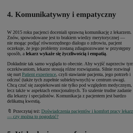
4. Komunikatywny i empatyczny
W 2015 roku pacjenci doceniali sprawną komunikację z lekarzem.
Znów, spowodowane jest to brakiem wiedzy merytorycznej —
nie mogąc podjąć równorzędnego dialogu o zdrowiu, pacjent
oczekuje, że jego problemy zostaną zdiagnozowane w przystępny
sposób, a
lekarz wykaże się życzliwością i empatią
.
Dokładnie tak samo wygląda to obecnie. Aby wyjść naprzeciw ty
oczekiwaniom, lekarze stosują różne rozwiązania. Silnie rozwinął
się nurt
Patient experience
, czyli stawianie pacjenta, jego potrzeb i
odczuć (także tych zupełnie subiektywnych) w centrum uwagi.
Chcą czuć się zaopiekowani nie tylko pod względem medycznym,
lecz także w aspektach emocjonalnych. To szalenie trudne zadanie
dla lekarzy i specjalistów. Komunikacja z pacjentem jest bardzo
delikatną kwestią.
🔖 Przeczytaj też:
Doświadczenia pacjentów i komfort pracy lekar
— czy można to pogodzić?