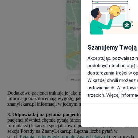
Szanujemy Twoją
Akceptując, pozwalasz n
podobnych technologii) 
dostarczania treści w o
W każdej chwili możesz 
ustawieniach. W ustawien
Dodatkowo pacjenci traktują je jako rzetelne i wiarygodne źródło
trzecich. Więcej informa
informacji oraz doceniają wygodę, jaką daje im zebranie przez
znanylekarz.pl informacji w jednym miejscu.
3.
Odpowiadaj na pytania pacjentów.
W ramach poszukiwań
pacjenci również chętnie pytają (anonimowo, za pomocą
formularza) lekarzy i specjalistów o porady. Taki przykładem jest
sekcja Porady na ZnanyLekarz.pl
Łączna liczba pytań w
sekcji
Pytania i odpowiedzi portalu ZnanyLekarz.pl
przekroczyła