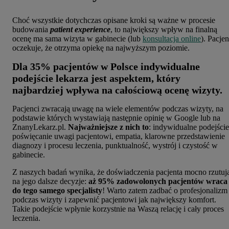
Choć wszystkie dotychczas opisane kroki są ważne w procesie
budowania
patient experience
, to największy wpływ na finalną
ocenę ma sama wizyta w gabinecie (lub
konsultacja online
). Pacjen
oczekuje,
że otrzyma opiekę na najwyższym poziomie.
Dla 35% pacjentów w Polsce indywidualne
podejście lekarza jest aspektem, który
najbardziej wpływa na całościową ocenę wizyty.
Pacjenci zwracają uwagę na wiele elementów podczas wizyty, na
podstawie których wystawiają następnie opinię w Google lub na
ZnanyLekarz.pl.
Najważniejsze z nich to
: indywidualne podejście
poświęcanie uwagi pacjentowi, empatia, klarowne przedstawienie
diagnozy i procesu leczenia, punktualność, wystrój i czystość w
gabinecie.
Z naszych badań wynika, że doświadczenia pacjenta mocno rzutuj
na jego dalsze decyzje:
aż 95% zadowolonych pacjentów wraca
do tego samego specjalisty
! Warto zatem zadbać o profesjonalizm
podczas wizyty i zapewnić pacjentowi jak największy komfort.
Takie podejście wpłynie korzystnie na Waszą relację i cały proces
leczenia.