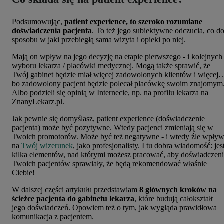
Podsumowując,
patient experience, to szeroko rozumiane
doświadczenia pacjenta
. To też jego subiektywne odczucia, co d
sposobu w jaki przebiegłą sama wizyta i opieki po niej.
Mają on wpływ na jego decyzję na etapie pierwszego - i kolejnych 
wyboru lekarza / placówki medycznej. Mogą także sprawić, że
Twój gabinet będzie miał więcej zadowolonych klientów i więcej
bo zadowolony pacjent będzie polecał placówkę swoim znajomym
Albo podzieli się opinią w Internecie, np. na profilu lekarza na
ZnanyLekarz.pl.
Jak pewnie się domyślasz, patient experience (doświadczenie
pacjenta) może być pozytywne. Wtedy pacjenci zmieniają się w
Twoich promotorów. Może być też negatywne - i wtedy źle wpły
na
Twój wizerunek
, jako profesjonalisty. I tu dobra wiadomość: jes
kilka elementów, nad którymi możesz pracować, aby doświadczen
Twoich pacjentów sprawiały, że będą rekomendować właśnie
Ciebie!
W dalszej części artykułu przedstawiam
8 głównych kroków na
ścieżce pacjenta do gabinetu lekarza
, które budują całokształt
jego doświadczeń. Opowiem też o tym, jak wygląda prawidłowa
komunikacja z pacjentem.