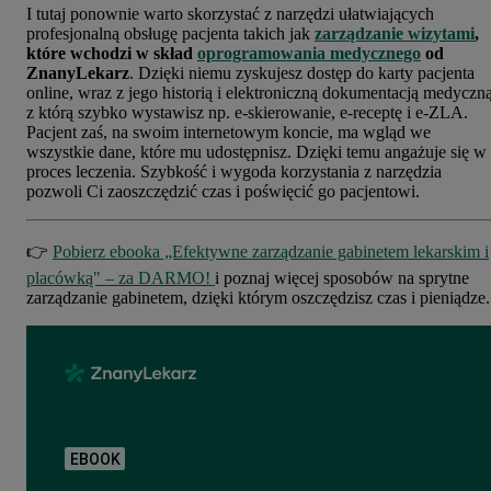
I tutaj ponownie warto skorzystać z narzędzi ułatwiających
profesjonalną obsługę pacjenta takich jak
zarządzanie wizytami
,
które wchodzi w skład
oprogramowania medycznego
od
ZnanyLekarz
. Dzięki niemu zyskujesz dostęp do karty pacjenta
online, wraz z jego historią i elektroniczną dokumentacją medyczną
z którą szybko wystawisz np. e-skierowanie, e-receptę i e-ZLA.
Pacjent zaś, na swoim internetowym koncie, ma wgląd we
wszystkie dane, które mu udostępnisz. Dzięki temu angażuje się w
proces leczenia. Szybkość i wygoda korzystania z narzędzia
pozwoli Ci zaoszczędzić czas i poświęcić go pacjentowi.
👉
Pobierz ebooka „Efektywne zarządzanie gabinetem lekarskim i
placówką" – za DARMO!
i poznaj więcej sposobów na sprytne
zarządzanie gabinetem, dzięki którym oszczędzisz czas i pieniądze.
EBOOK