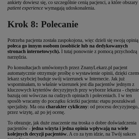
ankiety dowiesz się, co szczególnie cenią pacjenci, a które obszary
patient experience
wymagają udoskonalenia.
Krok 8: Polecanie
Potrzeba pacjenta została zaspokojona, więc dzieli się swoją opinią
poleca go innym osobom (osobiście lub na dedykowanych
stronach internetowych).
I tutaj ponownie z pomocą przychodzą
narzędzia.
Po konsultacjach umówionych przez ZnanyLekarz.pl pacjent
automatycznie otrzymuje prośbę o wystawienie opinii, dzięki czem
lekarz szybciej buduje swój wizerunek w Internecie. Jak już
wspominałam, to właśnie wizerunek jest dla pacjentów jednym z
kluczowych kryteriów decyzyjnych przy wyborze lekarza - chętnie
bazują oni wówczas na cudzych opiniach i poleceniach. I w ten
sposób wracamy do początku ścieżki pacjenta: etapu poszukiwań
specjalisty. Ma ona
charakter cykliczny
: od procesu decyzyjnego,
przez wizytę, aż po jej ocenę.
To obrazuje, jak duże znaczenie ma troska o dobre doświadczenia
pacjentów -
jedna wizyta i jedna opinia wpływają na wiele
kolejnych decyzji pacjentów
. A co za tym idzie, na Twój sukces