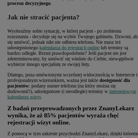
procesu decyzyjnego
.
Jak nie stracić pacjenta?
Wyobraźmy sobie sytuację, w której pacjent - po zrobieniu
rozeznania - decyduje się na wybór Twojego gabinetu. Dzwoni, a
się umówić, jednak nikt nie odbiera telefonu. Nie masz też
udostępnionego
kalendarza do rejestracji online
lub terminy są
bardzo odległe. Brzmi prawdopodobnie? Jeśli pacjent nie jest
zdeterminowany, by umówić się właśnie do Ciebie, niewątpliwie
wybierze innego specjalistę ze swojej listy.
Dlatego, poza omówionymi wcześniej widocznością w Internecie i
profesjonalnym wizerunkiem, ważna jest także
dostępność dla
pacjentów
: podany numer telefonu (na który można się
dodzwonić!), udostępnione (i nieodległe) terminy w
internetowym
kalendarzu wizyt
.
Z badań przeprowadzonych przez ZnanyLekarz
wynika, że aż 85% pacjentów wyraża chęć
rejestracji wizyt online.
Z pomocą w tym zakresie przychodzi ZnanyLekarz, dzięki którem