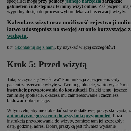
specjaliści mogą
przy pomocy
jednego narzędzia
zarządzać
gabinetem i udostępniać terminy wizyt online
. Zaś pacjenci maj
wygodny dostęp do procesu wyboru lekarza i rezerwacji wizyty.
Kalendarz wizyt oraz możliwość rejestracji onlin
łatwo
udostępnisz na swojej stronie korzystając z
widgeta
.
👉
Skontaktuj się z nami
, by uzyskać więcej szczegółów!
Krok 5: Przed wizytą
Tutaj zaczyna się "właściwa" komunikacja z pacjentem. Gdy
pacjent zarezerwuje wizytę w Twoim gabinecie, warto wysłać mu
instrukcję przygotowania do konsultacji
. Dzięki temu, jeszcze
zanim się spotkacie, okażesz mu zainteresowanie i zaczniesz
budować dobrą relację.
W tym celu, aby nie dokładać sobie dodatkowej pracy, skorzystaj z
automatycznego systemu do wysyłania przypomnień
. Poza
instrukcją przygotowania do wizyty, zamieść tam jej szczegóły:
datę, godzinę, adres. Dobrą praktyką jest również wysłanie