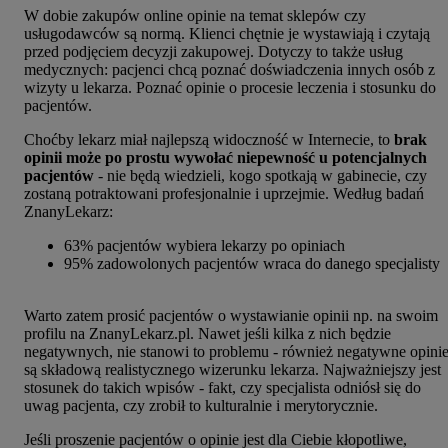
W dobie zakupów online opinie na temat sklepów czy
usługodawców są normą. Klienci chętnie je wystawiają i czytają
przed podjęciem decyzji zakupowej. Dotyczy to także usług
medycznych: pacjenci chcą poznać doświadczenia innych osób z
wizyty u lekarza. Poznać opinie o procesie leczenia i stosunku do
pacjentów.
Choćby lekarz miał najlepszą widoczność w Internecie, to
brak
opinii może po prostu wywołać niepewność u potencjalnych
pacjentów
- nie będą wiedzieli, kogo spotkają w gabinecie, czy
zostaną potraktowani profesjonalnie i uprzejmie. Według badań
ZnanyLekarz:
63% pacjentów wybiera lekarzy po opiniach
95% zadowolonych pacjentów wraca do danego specjalisty
Warto zatem prosić pacjentów o wystawianie opinii np. na swoim
profilu na ZnanyLekarz.pl. Nawet jeśli kilka z nich będzie
negatywnych, nie stanowi to problemu - również negatywne opini
są składową realistycznego wizerunku lekarza. Najważniejszy jest
stosunek do takich wpisów - fakt, czy specjalista odniósł się do
uwag pacjenta, czy zrobił to kulturalnie i merytorycznie.
Jeśli proszenie pacjentów o opinie jest dla Ciebie kłopotliwe,