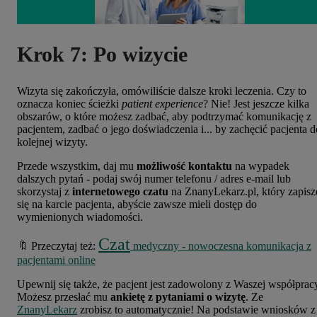
Krok 7: Po wizycie
Wizyta się zakończyła, omówiliście dalsze kroki leczenia. Czy to
oznacza koniec ścieżki
patient experience
? Nie! Jest jeszcze kilka
obszarów, o które możesz zadbać, aby podtrzymać komunikację z
pacjentem, zadbać o jego doświadczenia i... by zachęcić pacjenta d
kolejnej wizyty.
Przede wszystkim, daj mu
możliwość kontaktu
na wypadek
dalszych pytań - podaj swój numer telefonu / adres e-mail lub
skorzystaj z
internetowego czatu
na ZnanyLekarz.pl, który zapisz
się na karcie pacjenta, abyście zawsze mieli dostęp do
wymienionych wiadomości.
Czat
🔖 Przeczytaj też:
medyczny - nowoczesna komunikacja z
pacjentami online
Upewnij się także, że pacjent jest zadowolony z Waszej współprac
Możesz przesłać mu
ankietę z pytaniami o wizytę
. Ze
ZnanyLekarz
zrobisz to automatycznie! Na podstawie wniosków z