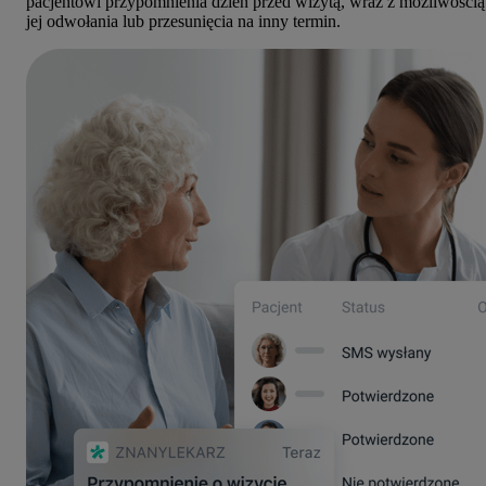
pacjentowi przypomnienia dzień przed wizytą, wraz z możliwością
jej odwołania lub przesunięcia na inny termin.