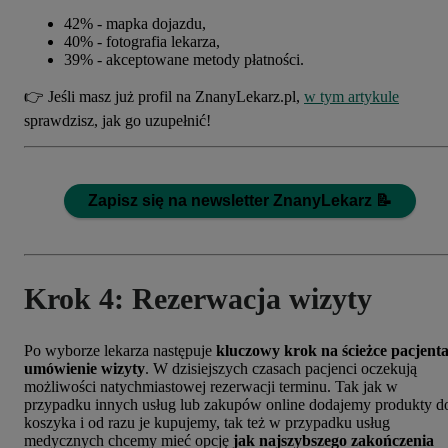
42% - mapka dojazdu,
40% - fotografia lekarza,
39% - akceptowane metody płatności.
👉 Jeśli masz już profil na ZnanyLekarz.pl,
w tym artykule
sprawdzisz, jak go uzupełnić!
Zapisz się na newsletter ZnanyLekarz
📝
Krok 4: Rezerwacja wizyty
Po wyborze lekarza następuje
kluczowy krok na ścieżce pacjenta
umówienie wizyty
. W dzisiejszych czasach pacjenci oczekują
możliwości natychmiastowej rezerwacji terminu. Tak jak w
przypadku innych usług lub zakupów online dodajemy produkty d
koszyka i od razu je kupujemy, tak też w przypadku usług
medycznych chcemy mieć opcję
jak najszybszego zakończenia