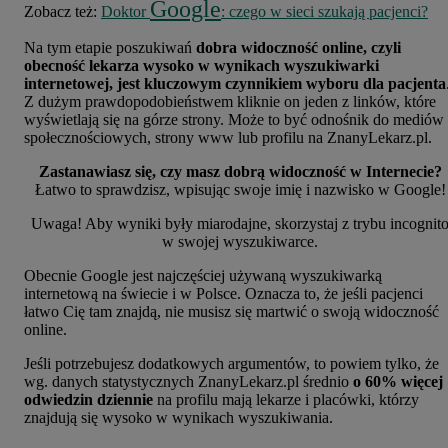
Google
Zobacz też:
Doktor
: czego w sieci szukają pacjenci?
Na tym etapie poszukiwań
dobra widoczność online, czyli
obecność lekarza wysoko w wynikach wyszukiwarki
internetowej, jest kluczowym czynnikiem wyboru dla pacjenta
Z dużym prawdopodobieństwem kliknie on jeden z linków, które
wyświetlają się na górze strony. Może to być odnośnik do mediów
społecznościowych, strony www lub profilu na ZnanyLekarz.pl.
Zastanawiasz się, czy masz dobrą widoczność w Internecie?
Łatwo to sprawdzisz, wpisując swoje imię i nazwisko w Google!
Uwaga! Aby wyniki były miarodajne, skorzystaj z trybu incognit
w swojej wyszukiwarce.
Obecnie Google jest najczęściej używaną wyszukiwarką
internetową na świecie i w Polsce. Oznacza to, że jeśli pacjenci
łatwo Cię tam znajdą, nie musisz się martwić o swoją widoczność
online.
Jeśli potrzebujesz dodatkowych argumentów, to powiem tylko, że
wg. danych statystycznych ZnanyLekarz.pl średnio
o 60% więcej
odwiedzin dziennie
na profilu mają lekarze i placówki, którzy
znajdują się wysoko w wynikach wyszukiwania.