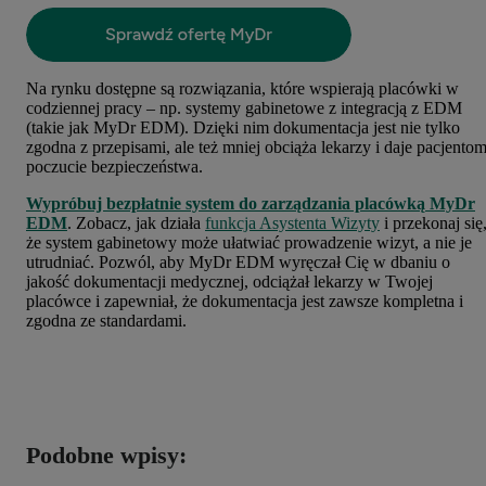
Na rynku dostępne są rozwiązania, które wspierają placówki w
codziennej pracy – np. systemy gabinetowe z integracją z EDM
(takie jak MyDr EDM). Dzięki nim dokumentacja jest nie tylko
zgodna z przepisami, ale też mniej obciąża lekarzy i daje pacjento
poczucie bezpieczeństwa.
Wypróbuj bezpłatnie system do zarządzania placówką
MyDr
EDM
. Zobacz, jak działa
funkcja Asystenta Wizyty
i przekonaj się
że system gabinetowy może ułatwiać prowadzenie wizyt, a nie je
utrudniać. Pozwól, aby MyDr EDM wyręczał Cię w dbaniu o
jakość dokumentacji medycznej, odciążał lekarzy w Twojej
placówce i zapewniał, że dokumentacja jest zawsze kompletna i
zgodna ze standardami.
Podobne wpisy: