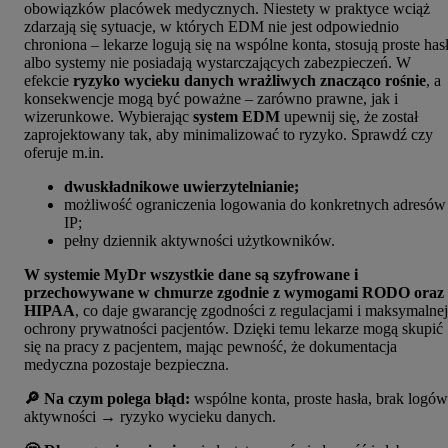
obowiązków placówek medycznych. Niestety w praktyce wciąż
zdarzają się sytuacje, w których EDM nie jest odpowiednio
chroniona – lekarze logują się na wspólne konta, stosują proste has
albo systemy nie posiadają wystarczających zabezpieczeń. W
efekcie
ryzyko wycieku danych wrażliwych znacząco rośnie
, a
konsekwencje mogą być poważne – zarówno prawne, jak i
wizerunkowe. Wybierając
system EDM
upewnij się, że został
zaprojektowany tak, aby minimalizować to ryzyko. Sprawdź czy
oferuje m.in.
dwuskładnikowe uwierzytelnianie;
możliwość ograniczenia logowania do konkretnych adresów
IP;
pełny dziennik aktywności użytkowników.
W systemie MyDr wszystkie dane są szyfrowane i
przechowywane w chmurze zgodnie z wymogami RODO oraz
HIPAA
, co daje gwarancję zgodności z regulacjami i maksymalnej
ochrony prywatności pacjentów. Dzięki temu lekarze mogą skupić
się na pracy z pacjentem, mając pewność, że dokumentacja
medyczna pozostaje bezpieczna.
🔎 Na czym polega błąd:
wspólne konta, proste hasła, brak logów
aktywności → ryzyko wycieku danych.