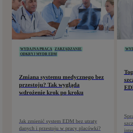
WYDAJNA PRACA
ZARZĄDZANIE
WYD
ODKRYJ MYDR EDM
Top
Zmiana systemu medycznego bez
szc
przestoju? Tak wygląda
E
wdrożenie krok po kroku
Spr
Jak zmienić system EDM bez utraty
szcz
danych i przestoju w pracy placówki?
inte