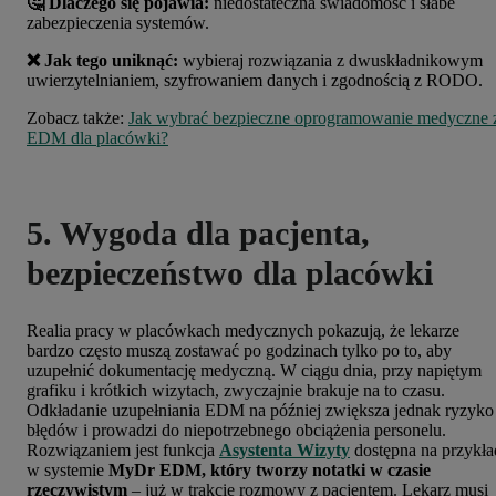
🤔 Dlaczego się pojawia:
niedostateczna świadomość i słabe
zabezpieczenia systemów.
❌ Jak tego uniknąć:
wybieraj rozwiązania z dwuskładnikowym
uwierzytelnianiem, szyfrowaniem danych i zgodnością z RODO.
Zobacz także:
Jak wybrać bezpieczne oprogramowanie medyczne 
EDM dla placówki?
5. Wygoda dla pacjenta,
bezpieczeństwo dla placówki
Realia pracy w placówkach medycznych pokazują, że lekarze
bardzo często muszą zostawać po godzinach tylko po to, aby
uzupełnić dokumentację medyczną. W ciągu dnia, przy napiętym
grafiku i krótkich wizytach, zwyczajnie brakuje na to czasu.
Odkładanie uzupełniania EDM na później zwiększa jednak ryzyko
błędów i prowadzi do niepotrzebnego obciążenia personelu.
Rozwiązaniem jest funkcja
Asystenta Wizyty
dostępna na przykła
w systemie
MyDr EDM, który tworzy notatki w czasie
rzeczywistym
– już w trakcie rozmowy z pacjentem. Lekarz musi