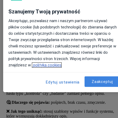
znacząco odciąża lekarza w codziennej pracy.
Szanujemy Twoją prywatność
Wypróbuj za darmo Asystenta Wizyty
Akceptując, pozwalasz nam i naszym partnerom używać
plików cookie (lub podobnych technologii) do zbierania danych
2. Zbyt ogólne wpisy
do celów statystycznych i dostarczania treści w oparciu o
Twoje zwyczaje przeglądania stron internetowych. W każdej
chwili możesz sprawdzić i zaktualizować swoje preferencje w
Ten problem jest bardzo podobny do poprzedniego i często wynika
z tych samych przyczyn – pośpiech, krótki czas przeznaczony na
ustawieniach. W ustawieniach znajdziesz również linki do
wizytę czy zmęczenie lekarza. W efekcie w EDM pojawiają się
polityk prywatności stron trzecich. Więcej informacji
lakoniczne notatki w stylu „kontrola” czy „badanie”, które dla
znajdziesz w
polityka cookies
lekarza prowadzącego mogą być oczywiste, ale dla innych
specjalistów – już nie. Jeśli, chcesz zadbać o jakość dokumentacji
medycznej w Twojej placówce, pozwól aby system medyczny Cię
w tym wyręczył.
Zaakceptuj
Edytuj ustawienia
🔎 Na czym polega błąd:
w kartach pacjenta pojawiają się tylko
hasła typu „kontrola” czy „badanie” zamiast pełnego opisu.
🤔 Dlaczego się pojawia:
pośpiech, brak czasu, zmęczenie.
❌ Jak tego uniknąć:
stosuj szablony wpisów i funkcje systemu,
które wymuszają dokładniejszy opis.