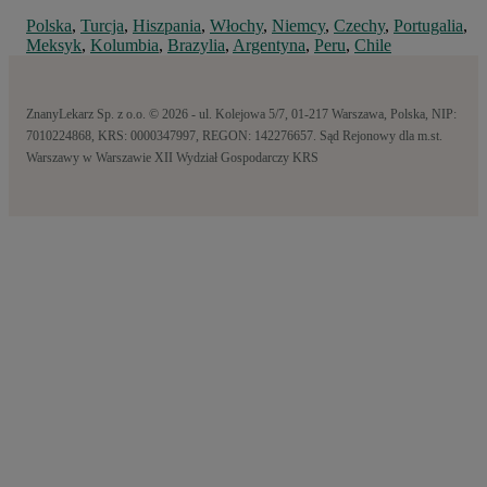
Polska
,
Turcja
,
Hiszpania
,
Włochy
,
Niemcy
,
Czechy
,
Portugalia
,
Meksyk
,
Kolumbia
,
Brazylia
,
Argentyna
,
Peru
,
Chile
ZnanyLekarz Sp. z o.o. © 2026 - ul. Kolejowa 5/7, 01-217 Warszawa, Polska, NIP:
7010224868, KRS: 0000347997, REGON: 142276657. Sąd Rejonowy dla m.st.
Warszawy w Warszawie XII Wydział Gospodarczy KRS