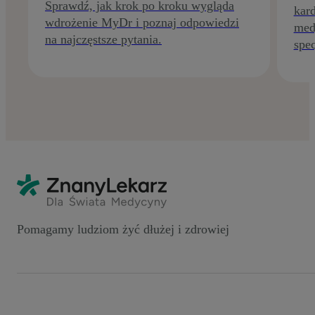
Sprawdź, jak krok po kroku wygląda
kard
wdrożenie MyDr i poznaj odpowiedzi
med
na najczęstsze pytania.
spec
Pomagamy ludziom żyć dłużej i zdrowiej