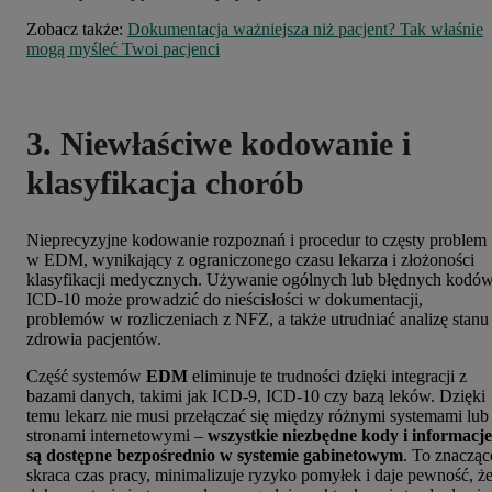
Zobacz także:
Dokumentacja ważniejsza niż pacjent? Tak właśnie
mogą myśleć Twoi pacjenci
3. Niewłaściwe kodowanie i
klasyfikacja chorób
Nieprecyzyjne kodowanie rozpoznań i procedur to częsty problem
w EDM, wynikający z ograniczonego czasu lekarza i złożoności
klasyfikacji medycznych. Używanie ogólnych lub błędnych kodó
ICD-10 może prowadzić do nieścisłości w dokumentacji,
problemów w rozliczeniach z NFZ, a także utrudniać analizę stanu
zdrowia pacjentów.
Część systemów
EDM
eliminuje te trudności dzięki integracji z
bazami danych, takimi jak ICD-9, ICD-10 czy bazą leków. Dzięki
temu lekarz nie musi przełączać się między różnymi systemami lub
stronami internetowymi –
wszystkie niezbędne kody i informacje
są dostępne bezpośrednio w systemie gabinetowym
. To znacząc
skraca czas pracy, minimalizuje ryzyko pomyłek i daje pewność, ż