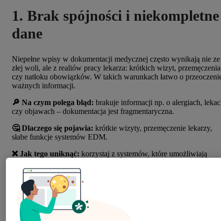
1. Brak spójności i niekompletne
dane
Niepełne wpisy w dokumentacji medycznej często wynikają nie ze
złej woli, ale z realiów pracy lekarza: krótkich wizyt, przemęczenia
czy natłoku obowiązków. W takich warunkach łatwo o przeoczeni
ważnych informacji.
🔎 Na czym polega błąd:
brakuje informacji np. o alergiach, leka
czy objawach – dokumentacja jest fragmentaryczna.
🤔 Dlaczego się pojawia:
krótkie wizyty, przemęczenie lekarzy,
słabe funkcje systemów EDM.
❌ Jak tego uniknąć:
korzystaj z systemów, które umożliwiają
przechowywanie pełnej historii pacjenta w jednym miejscu i
wspierają lekarzy np. asystentem głosowym.
Przykład:
System
MyDr EDM
, umożliwia przechowywanie pełne
historii pacjenta w jednym miejscu oraz oferuje
funkcję
Asystenta
Wizyty
, który tworzone notatki na podstawie rozmowy z pacjentem
co minimalizuje ryzyko pominięcia istotnych informacji oraz