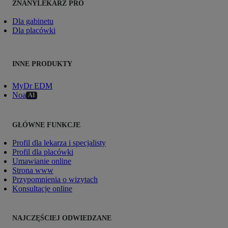
ZNANYLEKARZ PRO
Dla gabinetu
Dla placówki
INNE PRODUKTY
MyDr EDM
Noa
AI
GŁÓWNE FUNKCJE
Profil dla lekarza i specjalisty
Profil dla placówki
Umawianie online
Strona www
Przypomnienia o wizytach
Konsultacje online
NAJCZĘŚCIEJ ODWIEDZANE