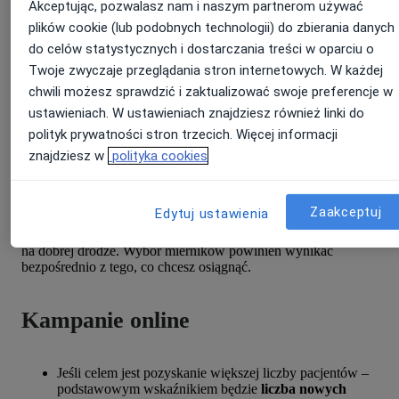
zwiększenie liczby rejestracji wizyt pacjentów w danym
Akceptując, pozwalasz nam i naszym partnerom używać
miesiącu o 20%,
plików cookie (lub podobnych technologii) do zbierania danych
namówienie pacjentów na konkretne usługi (np. badania
do celów statystycznych i dostarczania treści w oparciu o
profilaktyczne).
Twoje zwyczaje przeglądania stron internetowych. W każdej
Dopiero mając taki punkt startowy, będziesz w stanie stwierdzić,
chwili możesz sprawdzić i zaktualizować swoje preferencje w
czy Twoje działania faktycznie są efektywne i warte
kontynuowania.
ustawieniach. W ustawieniach znajdziesz również linki do
polityk prywatności stron trzecich. Więcej informacji
znajdziesz w
polityka cookies
Ustal, co będziesz mierzyć
Zaakceptuj
Edytuj ustawienia
Kiedy masz już jasno określony cel działań marketingowych,
możesz zdecydować, jakie wskaźniki pomogą Ci ocenić, czy jesteś
na dobrej drodze. Wybór mierników powinien wynikać
bezpośrednio z tego, co chcesz osiągnąć.
Kampanie online
Jeśli celem jest pozyskanie większej liczby pacjentów –
podstawowym wskaźnikiem będzie
liczba nowych