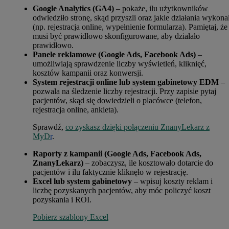
Google Analytics (GA4)
– pokaże, ilu użytkowników
odwiedziło stronę, skąd przyszli oraz jakie działania wykonal
(np. rejestracja online, wypełnienie formularza). Pamiętaj, że
musi być prawidłowo skonfigurowane, aby działało
prawidłowo.
Panele reklamowe (Google Ads, Facebook Ads)
–
umożliwiają sprawdzenie liczby wyświetleń, kliknięć,
kosztów kampanii oraz konwersji.
System rejestracji online lub system gabinetowy EDM
–
pozwala na śledzenie liczby rejestracji. Przy zapisie pytaj
pacjentów, skąd się dowiedzieli o placówce (telefon,
rejestracja online, ankieta).
Sprawdź,
co zyskasz dzięki połączeniu ZnanyLekarz z
MyD
r
.
Raporty z kampanii (Google Ads, Facebook Ads,
ZnanyLekarz)
– zobaczysz, ile kosztowało dotarcie do
pacjentów i ilu faktycznie kliknęło w rejestrację.
Excel lub system gabinetowy
– wpisuj koszty reklam i
liczbę pozyskanych pacjentów, aby móc policzyć koszt
pozyskania i ROI.
Pobierz szablony Excel