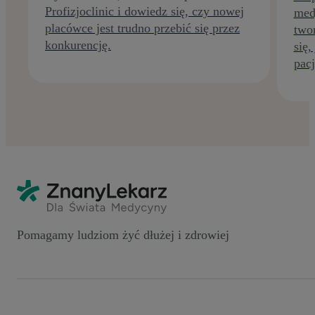
Profizjoclinic i dowiedz się, czy nowej
med
placówce jest trudno przebić się przez
two
konkurencję.
się
pac
Pomagamy ludziom żyć dłużej i zdrowiej