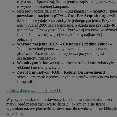
rejestracji
. Sprawdzaj, ilu pacjentów zapisało się na wizytę
w wyniku konkretnej kampanii.
Jeśli prowadzisz działania w kilku kanałach – monitoruj
kosz
pozyskania pacjenta (CPA – Cost Per Acquisition
)
, czyli
ile średnio wydajesz na zdobycie jednego pacjenta. Przykład
jeśli wydałeś 2000 zł na kampanię, a dzięki niej przyszło 40
pacjentów, CPA wynosi 50 zł. Porównuj ten koszt w różnyc
kanałach i inwestuj więcej w te, które są najbardziej
opłacalne.
Wartość pacjenta (CLV – Customer Lifetime Value
)
–
średni przychód generowany przez jednego pacjenta w
placówce. Pozwala ocenić, czy koszt pozyskania jest
uzasadniony finansowo.
Współczynnik konwersji
– procent osób, które zobaczyły
reklamę i umówiły wizytę.
Zwrot z inwestycji (ROI – Return On Investment)
–
określa, czy zysk z pozyskanych pacjentów przewyższa kosz
kampanii.
Pobierz darmowy kalkulator ROI
W przypadku działań nastawionych na budowanie świadomości
marki, oprócz rejestracji warto śledzić, jak zmienia się liczba
wyszukań nazwy placówki w sieci oraz ilu użytkowników kliknęł
w reklamę.