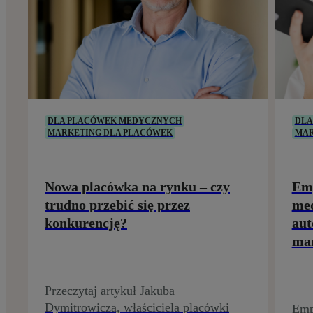
DLA PLACÓWEK MEDYCZNYCH
DLA
MARKETING DLA PLACÓWEK
MAR
Nowa placówka na rynku – czy
Emp
trudno przebić się przez
med
konkurencję?
aut
ma
Przeczytaj artykuł Jakuba
Dymitrowicza, właściciela placówki
Emp