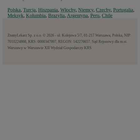
Polska
,
Turcja
,
Hiszpania
,
Włochy
,
Niemcy
,
Czechy
,
Portugalia
,
Meksyk
,
Kolumbia
,
Brazylia
,
Argentyna
,
Peru
,
Chile
ZnanyLekarz Sp. z o.o. © 2026 - ul. Kolejowa 5/7, 01-217 Warszawa, Polska, NIP:
7010224868, KRS: 0000347997, REGON: 142276657. Sąd Rejonowy dla m.st.
Warszawy w Warszawie XII Wydział Gospodarczy KRS