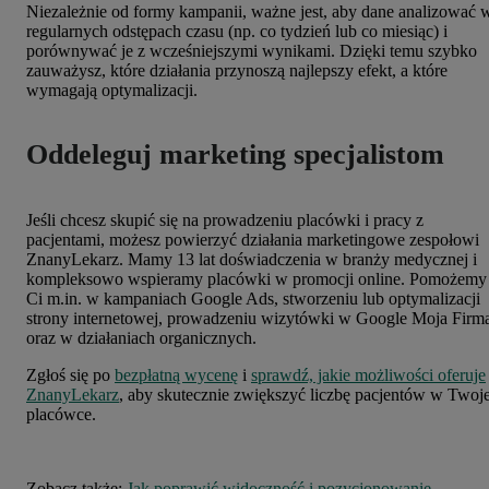
Niezależnie od formy kampanii, ważne jest, aby dane analizować 
regularnych odstępach czasu (np. co tydzień lub co miesiąc) i
porównywać je z wcześniejszymi wynikami. Dzięki temu szybko
zauważysz, które działania przynoszą najlepszy efekt, a które
wymagają optymalizacji.
Oddeleguj marketing specjalistom
Jeśli chcesz skupić się na prowadzeniu placówki i pracy z
pacjentami, możesz powierzyć działania marketingowe zespołowi
ZnanyLekarz. Mamy 13 lat doświadczenia w branży medycznej i
kompleksowo wspieramy placówki w promocji online. Pomożemy
Ci m.in. w kampaniach Google Ads, stworzeniu lub optymalizacji
strony internetowej, prowadzeniu wizytówki w Google Moja Firm
oraz w działaniach organicznych.
Zgłoś się po
bezpłatną wycenę
i
sprawdź, jakie możliwości oferuje
ZnanyLekarz
, aby skutecznie zwiększyć liczbę pacjentów w Twoje
placówce.
Zobacz także:
Jak poprawić widoczność i pozycjonowanie