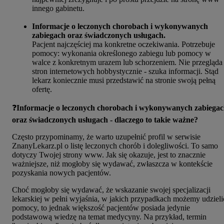
innego gabinetu.
Informacje o leczonych chorobach i wykonywanych
zabiegach oraz świadczonych usługach.
Pacjent najczęściej ma konkretne oczekiwania. Potrzebuje
pomocy: wykonania określonego zabiegu lub pomocy w
walce z konkretnym urazem lub schorzeniem. Nie przegląda
stron internetowych hobbystycznie - szuka informacji. Stąd
lekarz koniecznie musi przedstawić na stronie swoją pełną
ofertę.
❓
Informacje o leczonych chorobach i wykonywanych zabiega
oraz świadczonych usługach - dlaczego to takie ważne?
Często przypominamy, że warto uzupełnić profil w serwisie
ZnanyLekarz.pl o listę leczonych chorób i dolegliwości. To samo
dotyczy Twojej strony www. Jak się okazuje, jest to znacznie
ważniejsze, niż mogłoby się wydawać, zwłaszcza w kontekście
pozyskania nowych pacjentów.
Choć mogłoby się wydawać, że wskazanie swojej specjalizacji
lekarskiej w pełni wyjaśnia, w jakich przypadkach możemy udzieli
pomocy, to jednak większość pacjentów posiada jedynie
podstawową wiedzę na temat medycyny. Na przykład, termin