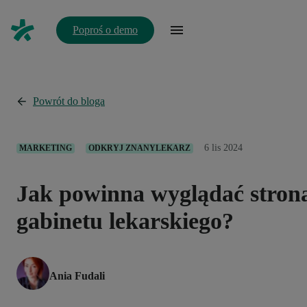
Poproś o demo
Powrót do bloga
6 lis 2024
MARKETING
ODKRYJ ZNANYLEKARZ
Jak powinna wyglądać stron
gabinetu lekarskiego?
Ania Fudali