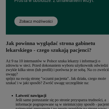
Prosta w obsłudze. Z umawianiem wizyt.
Zobacz możliwości
Jak powinna wyglądać strona gabinetu
lekarskiego - czego szukają pacjenci?
Aż 9 na 10 internautów w Polsce szuka lekarzy i informacji o
zdrowiu w sieci. Przed dokonaniem wyboru użytkownik odwiedzi
zwykle kilka stron (lub profili) i porówna je ze sobą. Na co zwróci
uwagę?
spójrz na swoją stronę "oczami pacjenta". Jak działa, czego może
szukać i w jaki sposób? Zwróć uwagę szczególnie na:
Łatwość nawigacji
Jeśli samo poruszanie się po stronie przysparza trudności, a
informacje pogrupowane są w nieintuicyjny sposób - pacjent
najpewniej zrezygnuje i po prostu przejdzie na stronę www