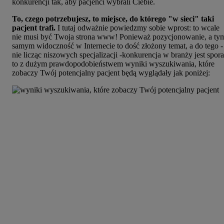
konkurencji tak, aby pacjenci wybrali Ciebie.
To, czego potrzebujesz, to miejsce, do którego "w sieci" taki
pacjent trafi.
I tutaj odważnie powiedzmy sobie wprost: to wcale
nie musi być Twoja strona www! Ponieważ pozycjonowanie, a ty
samym widoczność w Internecie to dość złożony temat, a do tego -
nie licząc niszowych specjalizacji -konkurencja w branży jest spora
to z dużym prawdopodobieństwem wyniki wyszukiwania, które
zobaczy Twój potencjalny pacjent będą wyglądały jak poniżej: