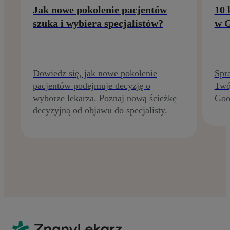
Jak nowe pokolenie pacjentów
10 
szuka i wybiera specjalistów?
w G
Dowiedz się, jak nowe pokolenie
Spra
pacjentów podejmuje decyzję o
Twój
wyborze lekarza. Poznaj nową ścieżkę
Goo
decyzyjną od objawu do specjalisty.