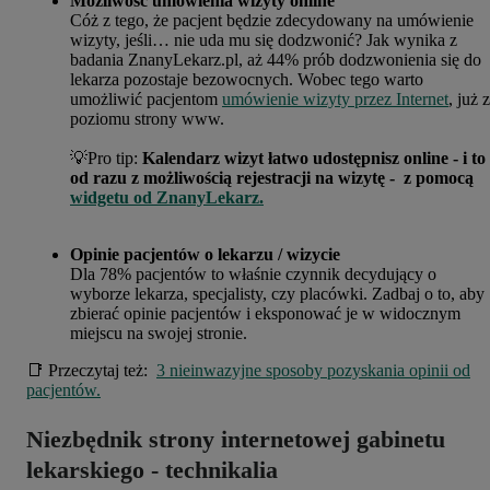
Możliwość umówienia wizyty online
Cóż z tego, że pacjent będzie zdecydowany na umówienie
wizyty, jeśli… nie uda mu się dodzwonić? Jak wynika z
badania ZnanyLekarz.pl, aż 44% prób dodzwonienia się do
lekarza pozostaje bezowocnych. Wobec tego warto
umożliwić pacjentom
umówienie wizyty przez Internet
, już z
poziomu strony www.
💡Pro tip:
Kalendarz wizyt łatwo udostępnisz online - i to
od razu z możliwością rejestracji na wizytę - z pomocą
widgetu od ZnanyLekarz.
Opinie pacjentów o lekarzu / wizycie
Dla 78% pacjentów to właśnie czynnik decydujący o
wyborze lekarza, specjalisty, czy placówki. Zadbaj o to, aby
zbierać opinie pacjentów i eksponować je w widocznym
miejscu na swojej stronie.
📑 Przeczytaj też:
3 nieinwazyjne sposoby pozyskania opinii od
pacjentów.
Niezbędnik strony internetowej gabinetu
lekarskiego - technikalia