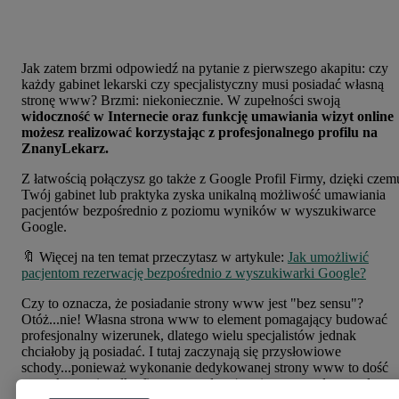
Jak zatem brzmi odpowiedź na pytanie z pierwszego akapitu: czy
każdy gabinet lekarski czy specjalistyczny musi posiadać własną
stronę www? Brzmi: niekoniecznie. W zupełności swoją
widoczność w Internecie oraz funkcję umawiania wizyt online
możesz realizować korzystając z profesjonalnego profilu na
ZnanyLekarz.
Z łatwością połączysz go także z Google Profil Firmy, dzięki czem
Twój gabinet lub praktyka zyska unikalną możliwość umawiania
pacjentów bezpośrednio z poziomu wyników w wyszukiwarce
Google.
🔖 Więcej na ten temat przeczytasz w artykule:
Jak umożliwić
pacjentom rezerwację bezpośrednio z wyszukiwarki Google?
Czy to oznacza, że posiadanie strony www jest "bez sensu"?
Otóż...nie! Własna strona www to element pomagający budować
profesjonalny wizerunek, dlatego wielu specjalistów jednak
chciałoby ją posiadać. I tutaj zaczynają się przysłowiowe
schody...ponieważ wykonanie dedykowanej strony www to dość
spory koszt nie tylko finansowy ale też związany z całym zaplecz