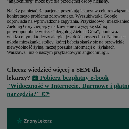
"angiochirurg" może być dla przeciętnej osoby niejasny.
Należy pamiętać, że pacjenci poszukują lekarza w celu rozwiązani
konkretnego problemu zdrowotnego. Wyszukiwarka Google
odpowiada na wprowadzone zapytania. Przykładowo, mieszkaniec
Zielonej Góry cierpiący na łzawienie i wysypkę skórną
prawdopodobnie wpisze "alergolog Zielona Góra", ponieważ
wiedza o tym, kto leczy alergie, jest dość powszechna. Natomiast
młoda mieszkanka stolicy, której babcia skarży się na przewlekłą
niewydolność żylną, raczej poszuka informacji o "żylakach
Warszawa" niż o naszym przykładowym angiochirurgu.
Chcesz wiedzieć więcej o SEM dla
lekarzy?
📖 Pobierz bezpłatny e-book
"Widoczność w Internecie. Darmowe i płatn
narzędzia?" 👉