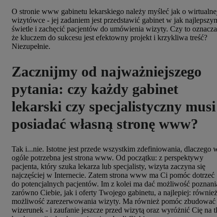
O stronie www gabinetu lekarskiego należy myśleć jak o wirtualne
wizytówce - jej zadaniem jest przedstawić gabinet w jak najlepszy
świetle i zachęcić pacjentów do umówienia wizyty. Czy to oznacza
że kluczem do sukcesu jest efektowny projekt i krzykliwa treść?
Niezupełnie.
Zacznijmy od najważniejszego
pytania: czy każdy gabinet
lekarski czy specjalistyczny musi
posiadać własną stronę www?
Tak i...nie. Istotne jest przede wszystkim zdefiniowania, dlaczego 
ogóle potrzebna jest strona www. Od początku: z perspektywy
pacjenta, który szuka lekarza lub specjalisty, wizyta zaczyna się
najczęściej w Internecie. Zatem strona www ma Ci pomóc dotrzeć
do potencjalnych pacjentów. Im z kolei ma dać możliwość poznani
zarówno Ciebie, jak i oferty Twojego gabinetu, a najlepiej: równie
możliwość zarezerwowania wizyty. Ma również pomóc zbudować
wizerunek - i zaufanie jeszcze przed wizytą oraz wyróżnić Cię na t