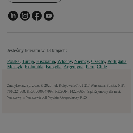
Jesteśmy liderami w 13 krajach:
Polska
,
Turcja
,
Hiszpania
,
Włochy
,
Niemcy
,
Czechy
,
Portugalia
,
Meksyk
,
Kolumbia
,
Brazylia
,
Argentyna
,
Peru
,
Chile
ZnanyLekarz Sp. z o.o. © 2026 - ul. Kolejowa 5/7, 01-217 Warszawa, Polska, NIP:
7010224868, KRS: 0000347997, REGON: 142276657. Sąd Rejonowy dla m.st.
Warszawy w Warszawie XII Wydział Gospodarczy KRS