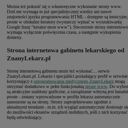
Można też pokusić się o własnoręczne wykonanie strony www.
Dziś nie wymaga to już specjalistycznej wiedzy ani nawet
znajomości języka programowania HTML - dostępne są intuicyjne,
proste w obsłudze kreatory (wystarczy wpisać w wyszukiwarkę
Google frazę "kreator stron www"). Stworzenie strony internetowe
wymaga wyłącznie poświęcenia czasu, a następnie wykupienia
domeny.
Strona internetowa gabinetu lekarskiego od
ZnanyLekarz.pl
Stronę internetową gabinetu może też wykonać… serwis
ZnanyLekarz.pl. Lekarze i specjaliści posiadający profil w serwisie
korzystający z
oprogramowania medycznego ZnanyLekarz
mogą
otrzymać dodatkowo w pełni funkcjonalną
stronę www
. Do wybo
są atrakcyjne szablony graficzne, a zarządzanie witryną jest banaln
proste - zmiany wprowadzone w profilu lekarza automatycznie
nanoszone są na stronę. Strony zaprojektowano zgodnie z
aktualnymi trendami - m.in. ich wygląd automatycznie dostosuje si
do możliwości ekranów urządzeń mobilnych, jeśli z nich korzystać
będą odwiedzający.