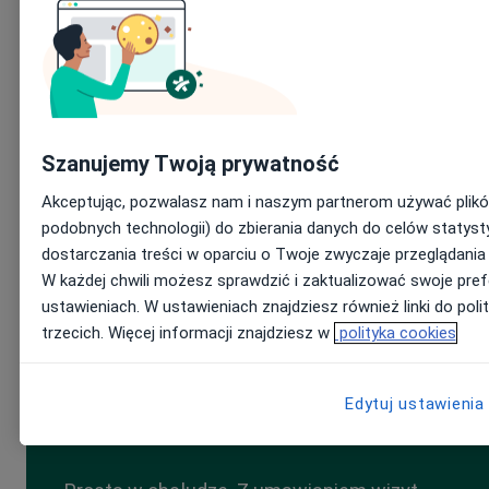
technicznym i utrzymaniem takiej strony, na który większość
małych praktyk nie może sobie pozwolić. I tutaj z pomocą
przychodzi ZnanyLekarz i oferta własnej www w abonamencie. O
tym opowiem nieco dalej. Najpierw przybliżę, temat samej strony
internetowej i jej składowych. Ten fragment artykułu będzie
szczególnie pomocny dla tych lekarzy i specjalistów, którzy już
posiadają własną stronę internetową i chcieliby, aby spełniała ona
swoją funkcję. Oczywiście możesz też zdecydować się na wygodn
i łatwą w obsłudze stronę www od ZnanyLekarz i od razu poznać
Szanujemy Twoją prywatność
szczegóły - kliknij po prostu w przycisk “Zobacz możliwości” na
poniższym banerze.
Akceptując, pozwalasz nam i naszym partnerom używać plikó
podobnych technologii) do zbierania danych do celów statyst
dostarczania treści w oparciu o Twoje zwyczaje przeglądania
W każdej chwili możesz sprawdzić i zaktualizować swoje pref
ustawieniach. W ustawieniach znajdziesz również linki do poli
trzecich. Więcej informacji znajdziesz w
polityka cookies
Strona www
gotowa w 10 minut
Edytuj ustawienia