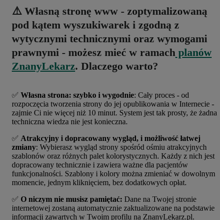
⚠️ Własną stronę www - zoptymalizowaną
pod kątem wyszukiwarek i zgodną z
wytycznymi technicznymi oraz wymogami
prawnymi - możesz mieć w ramach
planów
ZnanyLekarz
. Dlaczego warto?
✅
Własna strona: szybko i wygodnie
:
Cały proces - od
rozpoczęcia tworzenia strony do jej opublikowania w Internecie -
zajmie Ci nie więcej niż 10 minut. System jest tak prosty, że żadna
techniczna wiedza nie jest konieczna.
✅
Atrakcyjny i dopracowany wygląd, i możliwość łatwej
zmiany
:
Wybierasz wygląd strony
spośród ośmiu atrakcyjnych
szablonów oraz różnych palet kolorystycznych. Każdy z nich jest
dopracowany technicznie i zawiera ważne dla pacjentów
funkcjonalności. Szablony i kolory można zmieniać w dowolnym
momencie, jednym kliknięciem, bez dodatkowych opłat.
✅
O niczym nie musisz pamiętać:
Dane na Twojej stronie
internetowej zostaną automatycznie zaktualizowane na podstawie
informacji zawartych w Twoim profilu na ZnanyLekarz.pl.