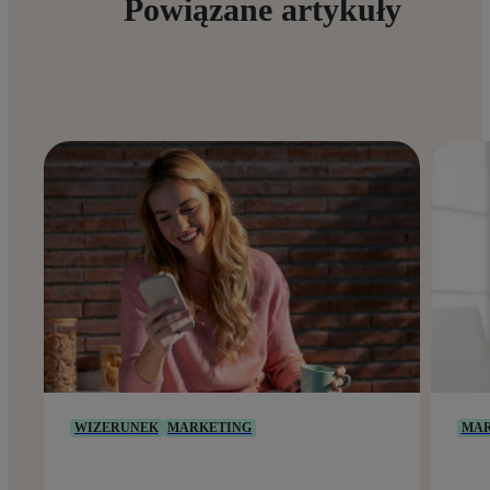
Powiązane artykuły
WIZERUNEK
MARKETING
MAR