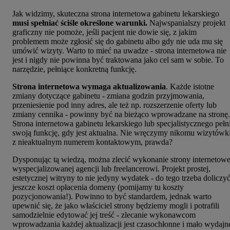
Jak widzimy, skuteczna strona internetowa gabinetu lekarskiego
musi spełniać ściśle określone warunki.
Najwspanialszy projekt
graficzny nie pomoże, jeśli pacjent nie dowie się, z jakim
problemem może zgłosić się do gabinetu albo gdy nie uda mu się
umówić wizyty. Warto to mieć na uwadze - strona internetowa nie
jest i nigdy nie powinna być traktowana jako cel sam w sobie. To
narzędzie, pełniące konkretną funkcję.
Strona internetowa wymaga aktualizowania
. Każde istotne
zmiany dotyczące gabinetu - zmiana godzin przyjmowania,
przeniesienie pod inny adres, ale też np. rozszerzenie oferty lub
zmiany cennika - powinny być na bieżąco wprowadzane na stronę.
Strona internetowa gabinetu lekarskiego lub specjalistycznego pełn
swoją funkcję, gdy jest aktualna. Nie wręczymy nikomu wizytówk
z nieaktualnym numerem kontaktowym, prawda?
Dysponując tą wiedzą, można zlecić wykonanie strony internetowe
wyspecjalizowanej agencji lub freelancerowi. Projekt prostej,
estetycznej witryny to nie jedyny wydatek - do tego trzeba doliczy
jeszcze koszt opłacenia domeny (pomijamy tu koszty
pozycjonowania!). Powinno to być standardem, jednak warto
upewnić się, że jako właściciel strony będziemy mogli i potrafili
samodzielnie edytować jej treść - zlecanie wykonawcom
wprowadzania każdej aktualizacji jest czasochłonne i mało wydajn