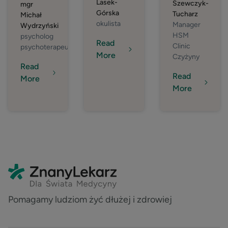
Lasek-
Szewczyk-
mgr
Górska
Tucharz
Michał
okulista
Manager
Wydrzyński
HSM
psycholog
Read
Clinic
psychoterapeuta
More
Czyżyny
Read
Read
More
More
Pomagamy ludziom żyć dłużej i zdrowiej