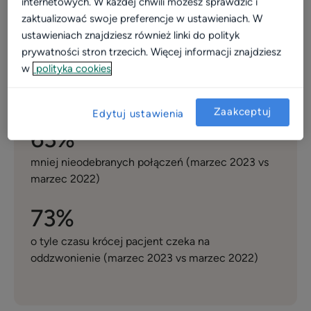
internetowych. W każdej chwili możesz sprawdzić i
zaktualizować swoje preferencje w ustawieniach. W
ustawieniach znajdziesz również linki do polityk
95%
prywatności stron trzecich. Więcej informacji znajdziesz
w
polityka cookies
skontaktowanych pacjentów (marzec 2023 vs
marzec 2022)
Zaakceptuj
Edytuj ustawienia
63%
mniej nieodebranych połączeń (marzec 2023 vs
marzec 2022)
73%
o tyle czasu krócej pacjent czeka na
oddzwonienie (marzec 2023 vs marzec 2022)