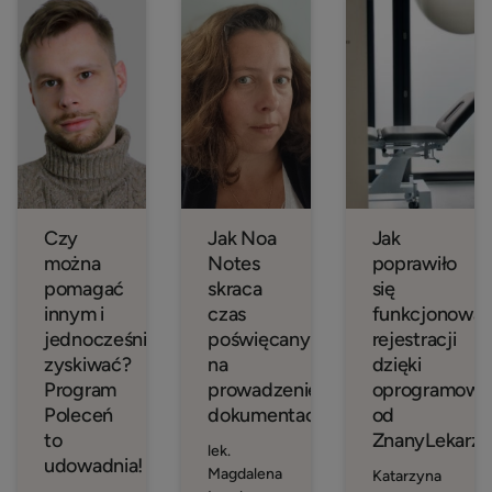
Czy
Jak Noa
Jak
można
Notes
poprawiło
pomagać
skraca
się
innym i
czas
funkcjonowan
jednocześnie
poświęcany
rejestracji
zyskiwać?
na
dzięki
Program
prowadzenie
oprogramowa
Poleceń
dokumentacji?
od
to
ZnanyLekarz?
lek.
udowadnia!
Magdalena
Katarzyna