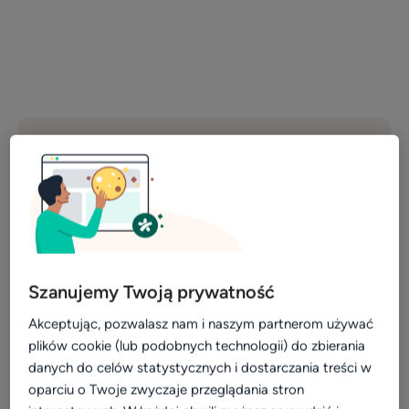
Szanujemy Twoją prywatność
Akceptując, pozwalasz nam i naszym partnerom używać
Z czego korzysta ta placówka?
plików cookie (lub podobnych technologii) do zbierania
danych do celów statystycznych i dostarczania treści w
ZnanyLekarz Phone
oparciu o Twoje zwyczaje przeglądania stron