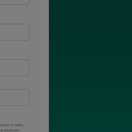
ictwem e-maila,
 produktach i