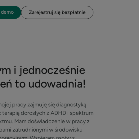
o demo
Zarejestruj się bezpłatnie
m i jednocześnie
eń to udowadnia!
ojej pracy zajmuję się diagnostyką
z terapią dorosłych z ADHD i spektrum
yzmu. Mam doświadczenie w pracy z
bami zatrudnionymi w środowisku
poracyjnym. Wspieram osoby z