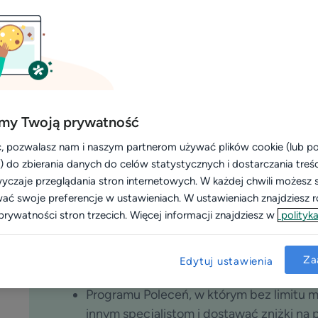
spo
str
my Twoją prywatność
, pozwalasz nam i naszym partnerom używać plików cookie (lub 
i) do zbierania danych do celów statystycznych i dostarczania treś
yczaje przeglądania stron internetowych. W każdej chwili możesz 
wać swoje preferencje w ustawieniach. W ustawieniach znajdziesz ró
prywatności stron trzecich. Więcej informacji znajdziesz w
polityka
HISTORIA SPECJALISTY
Za
Edytuj ustawienia
Aktywnie korzysta z:
Programu Poleceń, w którym bez limitu 
innym specjalistom i dostawać zniżki na pł