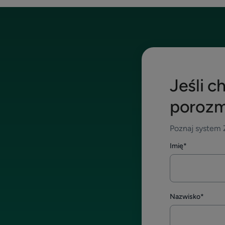
Jeśli c
porozm
Poznaj system Z
Imię
*
Nazwisko
*