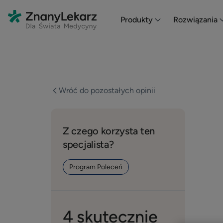
En HubSpot tenemos otro código que te pego a continuación.
Produkty
Rozwiązania
Wróć do pozostałych opinii
Z czego korzysta ten
specjalista?
Program Poleceń
4 skutecznie