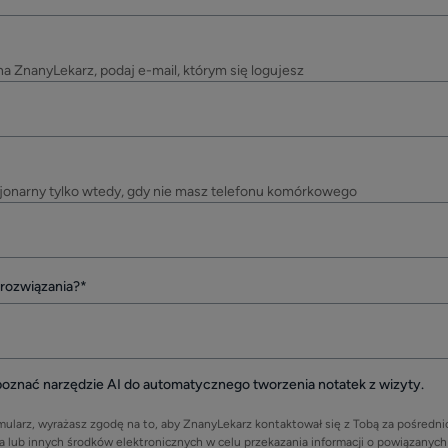
na ZnanyLekarz, podaj e-mail, którym się logujesz
jonarny tylko wtedy, gdy nie masz telefonu komórkowego
 rozwiązania?
*
oznać narzędzie AI do automatycznego tworzenia notatek z wizyty.
mularz, wyrażasz zgodę na to, aby ZnanyLekarz kontaktował się z Tobą za pośredn
ub innych środków elektronicznych w celu przekazania informacji o powiązanych