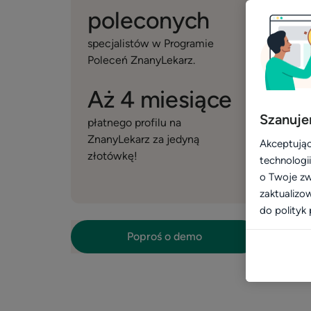
poleconych
specjalistów w Programie
Poleceń ZnanyLekarz.
Aż 4 miesiące
Szanuje
płatnego profilu na
ZnanyLekarz za jedyną
Akceptując
złotówkę!
technologi
o Twoje zw
zaktualizo
do polityk 
Poproś o demo