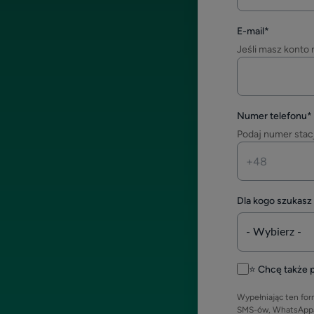
E-mail
*
Jeśli masz konto 
Numer telefonu
*
Podaj numer stac
Dla kogo szukasz
⭐ Chcę także p
Wypełniając ten for
SMS-ów, WhatsAppa l