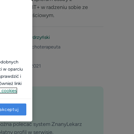
łeczności LGBT+ w radzeniu sobie ze
esem mniejszościowym.
mgr Michał Wydrzyński
Psycholog, psychoterapeuta
Kraków
podobnych
w serwisie od 2021
ci w oparciu
sprawdzić i
wnież linki
 cookies
akceptuj
można polecać system ZnanyLekarz
atny profil w serwisie.