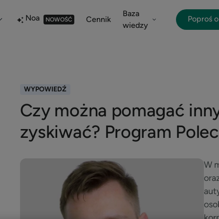
Baza
Noa
Poproś 
Cennik
NOWOŚĆ
wiedzy
WYPOWIEDŹ
Czy można pomagać inny
zyskiwać? Program Polec
W m
ora
aut
oso
kor