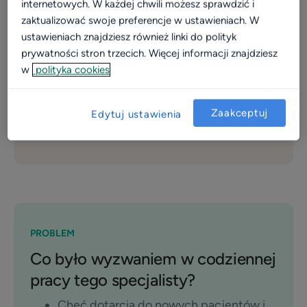
internetowych. W każdej chwili możesz sprawdzić i
2 254
zaktualizować swoje preferencje w ustawieniach. W
ustawieniach znajdziesz również linki do polityk
wizyt na profilu na znanylekarz.pl w 2022 roku
prywatności stron trzecich. Więcej informacji znajdziesz
w
polityka cookies
269
umówionych wizyt przez pacjentów dzięki
Zaakceptuj
Edytuj ustawienia
Profilowi Wyróżnionemu w 2022 roku
PROBLEM
Co było wyzwaniem w codziennej
pracy tego specjalisty?
Chęć dotarcia do nowych pacjentów i