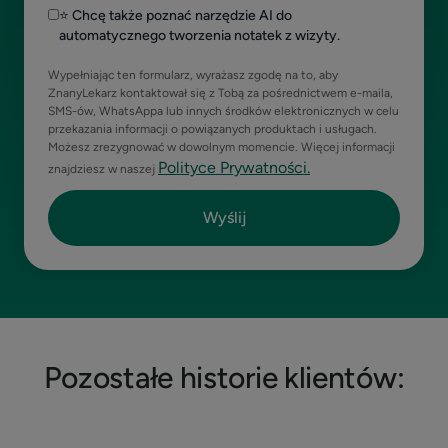
⭐ Chcę także poznać narzędzie AI do
automatycznego tworzenia notatek z wizyty.
Wypełniając ten formularz, wyrażasz zgodę na to, aby
ZnanyLekarz kontaktował się z Tobą za pośrednictwem e-maila,
SMS-ów, WhatsAppa lub innych środków elektronicznych w celu
przekazania informacji o powiązanych produktach i usługach.
Możesz zrezygnować w dowolnym momencie. Więcej informacji
Polityce Prywatności.
znajdziesz w naszej
Pozostałe historie klientów: