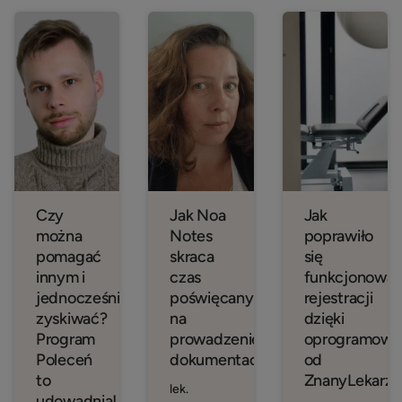
Czy
Jak Noa
Jak
można
Notes
poprawiło
pomagać
skraca
się
innym i
czas
funkcjonowan
jednocześnie
poświęcany
rejestracji
zyskiwać?
na
dzięki
Program
prowadzenie
oprogramowa
Poleceń
dokumentacji?
od
to
ZnanyLekarz?
lek.
udowadnia!