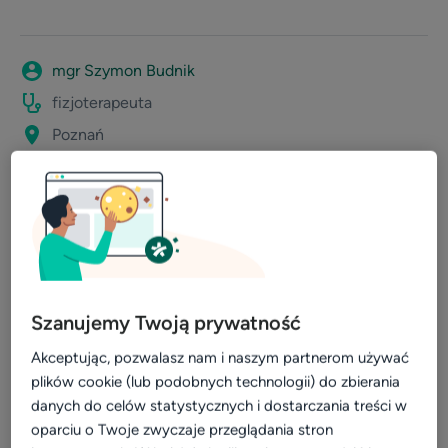
mgr Szymon Budnik
fizjoterapeuta
Poznań
w serwisie od 2021
Z czego korzysta ten lekarz?
Szanujemy Twoją prywatność
Profil Wyróżniony (dawniej First Class)
Akceptując, pozwalasz nam i naszym partnerom używać
Kalendarz online
plików cookie (lub podobnych technologii) do zbierania
danych do celów statystycznych i dostarczania treści w
oparciu o Twoje zwyczaje przeglądania stron