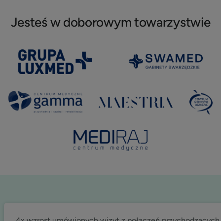
Jesteś w doborowym towarzystwie
4x wzrost umówionych wizyt z połączeń przychodzących