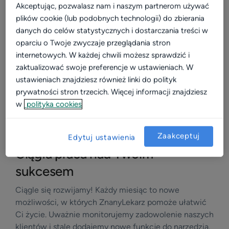
Akceptując, pozwalasz nam i naszym partnerom używać
plików cookie (lub podobnych technologii) do zbierania
danych do celów statystycznych i dostarczania treści w
oparciu o Twoje zwyczaje przeglądania stron
internetowych. W każdej chwili możesz sprawdzić i
zaktualizować swoje preferencje w ustawieniach. W
ustawieniach znajdziesz również linki do polityk
prywatności stron trzecich. Więcej informacji znajdziesz
w
polityka cookies
Zaakceptuj
Edytuj ustawienia
Ciągła praca nad Twoim
sukcesem
Ciągle się rozwijamy! Każdy miesiąc to nowe
możliwości, w których ZnanyLekarz pomoże ułatwić
Ci życie. Uważnie monitorujemy zadowolenie naszych
klientów i stale dodajemy nowe funkcje do narzędzia.