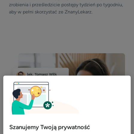
zrobienia i prześledzicie postępy tydzień po tygodniu,
aby w pełni skorzystać ze ZnanyLekarz.
Szanujemy Twoją prywatność