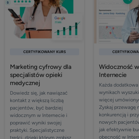
CERTYFIKOWANY KURS
CERTYFIKOWA
Marketing cyfrowy dla
Widoczność 
specjalistów opieki
Internecie
medycznej
Każda dodatkowa
wynikach wyszuki
Dowiedz się, jak nawiązać
więcej umówionyc
kontakt z większą liczbą
Zyskaj przewagę 
pacjentów, być bardziej
konkurencją i przy
widocznym w Internecie i
nowych pacjentów
poprawić wyniki swojej
jak efektywnie b
praktyki. Specjalistyczne
obecność w Inter
treści, dzięki którym zrobisz