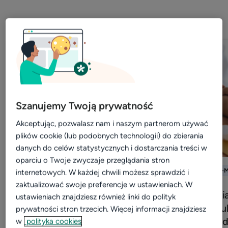
Szanujemy Twoją prywatność
Akceptując, pozwalasz nam i naszym partnerom używać
plików cookie (lub podobnych technologii) do zbierania
danych do celów statystycznych i dostarczania treści w
oparciu o Twoje zwyczaje przeglądania stron
KURS
KURS E-M
internetowych. W każdej chwili możesz sprawdzić i
zaktualizować swoje preferencje w ustawieniach. W
Generatywna AI w
Doświadczenia
ustawieniach znajdziesz również linki do polityk
praktyce medycznej
w gabinecie lu
prywatności stron trzecich. Więcej informacji znajdziesz
placówce med
w
polityka cookies
Opanuj tworzenie skutecznych