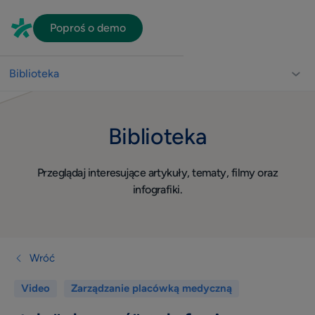
Poproś o demo
Biblioteka
Biblioteka dla lekarzy
Biblioteka
Usprawnienie pracy gabinetu
Video
Przeglądaj interesujące artykuły, tematy, filmy oraz
Wizerunek
infografiki.
Widoczność w sieci
Komunikacja z pacjentami
Dla lekarza
Wróć
Quiz
Video
Zarządzanie placówką medyczną
Konsultacje online