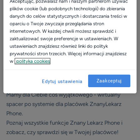
Akceptując, pozwalasz nam i naszym partnerom używać
plików cookie (lub podobnych technologii) do zbierania
Video
danych do celów statystycznych i dostarczania treści w
Wizerunek
oparciu o Twoje zwyczaje przeglądania stron
internetowych. W każdej chwili możesz sprawdzić i
Dla placówki
zaktualizować swoje preferencje w ustawieniach. W
Kalkulator
ustawieniach znajdziesz również linki do polityk
prywatności stron trzecich. Więcej informacji znajdziesz
Efektywność i rozwój
w
polityka cookies
Widoczność w sieci
Zainteresował Cię temat efektywnego zarządzania
Komunikacja z pacjentami
Zaakceptuj
Edytuj ustawienia
kontaktem z pacjentami?
Patient experience
Mamy dla Ciebie coś wyjątkowego - wirtualny
Dla placówek medycznych
spacer po systemie dla placówek ZnanyLekarz
Konsultacje online
Phone.
Aktualizacja profilu placówki
Poznaj wszystkie funkcje Znany Lekarz Phone i
Marketing dla placówek
zobacz, czy sprawdzi się w Twojej placówce!