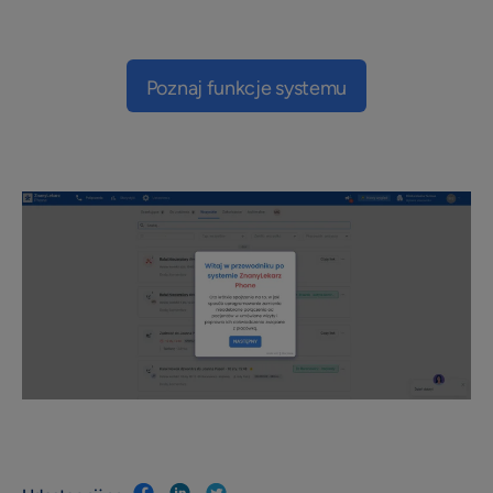
profil placówki
Materiały do pobrania
Poznaj funkcje systemu
Szkolenia online
Instrukcje i pomoc
Blog