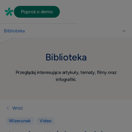
Poproś o demo
Biblioteka
Biblioteka dla lekarzy
Biblioteka
Usprawnienie pracy gabinetu
Video
Przeglądaj interesujące artykuły, tematy, filmy oraz
Wizerunek
infografiki.
Widoczność w sieci
Komunikacja z pacjentami
Dla lekarza
Wróć
Quiz
Wizerunek
Video
Konsultacje online