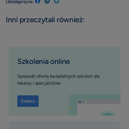
Udostępnij na:
profil placówki
Materiały do pobrania
Inni przeczytali również:
Szkolenia online
Instrukcje i pomoc
Blog
Szkolenia online
Sprawdź ofertę bezpłatnych szkoleń dla
lekarzy i specjalistów
Zobacz