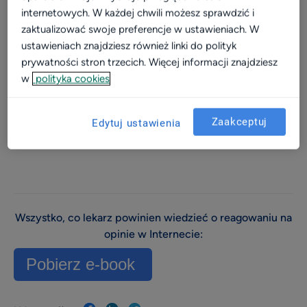
internetowych. W każdej chwili możesz sprawdzić i
Video
zaktualizować swoje preferencje w ustawieniach. W
ustawieniach znajdziesz również linki do polityk
Wizerunek
prywatności stron trzecich. Więcej informacji znajdziesz
Dla placówki
w
polityka cookies
Kalkulator
Efektywność i rozwój
Zaakceptuj
Edytuj ustawienia
Widoczność w sieci
Komunikacja z pacjentami
Patient experience
Dla placówek medycznych
Wszystko, co lekarz powinien wiedzieć o reagowaniu na
opinie w Internecie:
Konsultacje online
Pobierz e-book
Aktualizacja profilu placówki
Marketing dla placówek