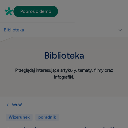
Poproś o demo
Biblioteka
Biblioteka dla lekarzy
Biblioteka
Usprawnienie pracy gabinetu
Video
Przeglądaj interesujące artykuły, tematy, filmy oraz
Wizerunek
infografiki.
Widoczność w sieci
Komunikacja z pacjentami
Dla lekarza
Wróć
Quiz
Wizerunek
poradnik
Konsultacje online