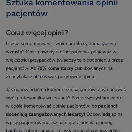
Sztuka komentowania opinii
Opieka klienta
pacjentów
Wywiad
patient experience
Coraz więcej opinii?
wizerunek i opinie
Liczba komentarzy na Twoim profilu systematycznie
Zarządzanie placówką medyczną
wzrasta? Masz powody do zadowolenia, ponieważ w
Zmniejszenie nieobecności i odwołań
większości przypadków świadczy to o docenieniu przez
pacjentów. Aż
79% komentarzy
publikowanych na
Efektywne planowanie dnia
ZnanyLekarz.pl to wszak pozytywne opinie.
Efektywność i rozwój
Jak odpowiadać na komentarze pacjentów, aby budować
Infografika
swój profesjonalny wizerunek? Przede wszystkim warto
Social media
w ogóle komentować opinie pacjentów, bo
pacjenci
Usprawnienie pracy placówki
doceniają zaangażowanych lekarzy
! Odpowiadając na
Biblioteka dla placówek
wpisy pacjentów musisz pamiętać jednak o jednej,
bardzo istotnej sprawie. To, w jaki sposób odpowiadasz
Usprawnienie pracy placówki