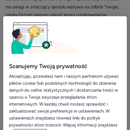
na uwagi w znaczący sposób wpływa na odbiór Twojej
Video
osoby (a tym samym usług) przez użytkowników.
Wizerunek
Jeśli będziesz pamiętać o kliku podstawowych zasadach,
Dla placówki
nie tylko nie zaszkodzisz swojemu wizerunkowi, a wręcz
Kalkulator
zyskasz w oczach pacjentów.
Efektywność i rozwój
Widoczność w sieci
Buduj wizerunek - dziękuj za
Szanujemy Twoją prywatność
Komunikacja z pacjentami
pochwały...
Akceptując, pozwalasz nam i naszym partnerom używać
Patient experience
plików cookie (lub podobnych technologii) do zbierania
Pozytywne opinie to podwójny powód do zadowolenia:
danych do celów statystycznych i dostarczania treści w
Dla placówek medycznych
oczywiście poprawiają Twoje notowania, ale są również
oparciu o Twoje zwyczaje przeglądania stron
Konsultacje online
okazją do zaprezentowania się w korzystnym świetle.
internetowych. W każdej chwili możesz sprawdzić i
zaktualizować swoje preferencje w ustawieniach. W
Aktualizacja profilu placówki
•
Pokaż pacjentom, że jesteś w pełni zaangażowany w
ustawieniach znajdziesz również linki do polityk
Marketing dla placówek
to, co robisz: podziękuj w kilku słowach za pochwałę,
prywatności stron trzecich. Więcej informacji znajdziesz