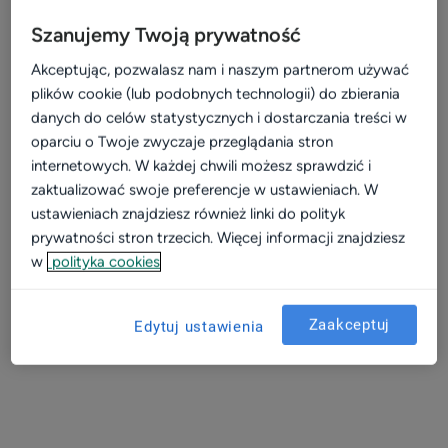
Twojej placówki, a nie do konkurencji?
Szanujemy Twoją prywatność
Video
Czy Twoje metody kontrolowania ruchu są
Wizerunek
Akceptując, pozwalasz nam i naszym partnerom używać
skuteczne?
plików cookie (lub podobnych technologii) do zbierania
Dla placówki
danych do celów statystycznych i dostarczania treści w
Ile Twoja placówka mogłaby zyskać
Kalkulator
oparciu o Twoje zwyczaje przeglądania stron
wdrażając odpowiednie procedury na
internetowych. W każdej chwili możesz sprawdzić i
Efektywność i rozwój
recepcji?
zaktualizować swoje preferencje w ustawieniach. W
Widoczność w sieci
ustawieniach znajdziesz również linki do polityk
prywatności stron trzecich. Więcej informacji znajdziesz
Na te i wiele innych zagadnień odpowiada Adrian
Komunikacja z pacjentami
w
polityka cookies
Augustyniak manager produktu ZnanyLekarz
Patient experience
Phone.
Dla placówek medycznych
Zapraszamy do obejrzenia materiału!
Zaakceptuj
Edytuj ustawienia
Konsultacje online
Aktualizacja profilu placówki
Marketing dla placówek