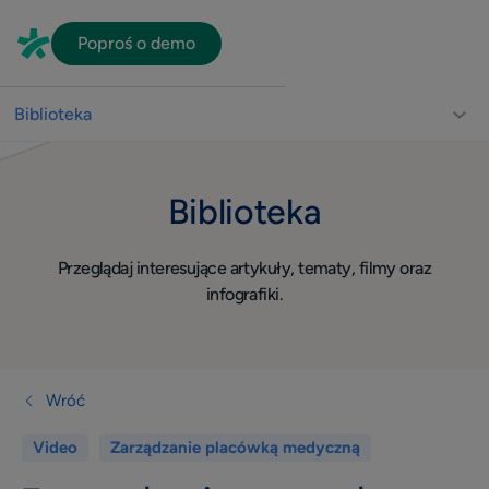
Poproś o demo
Biblioteka
Biblioteka dla lekarzy
Biblioteka
Usprawnienie pracy gabinetu
Video
Przeglądaj interesujące artykuły, tematy, filmy oraz
Wizerunek
infografiki.
Widoczność w sieci
Komunikacja z pacjentami
Dla lekarza
Wróć
Quiz
Video
Zarządzanie placówką medyczną
Konsultacje online