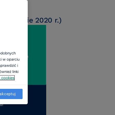
umowanie 2020 r.)
podobnych
ci w oparciu
sprawdzić i
wnież linki
 cookies
akceptuj