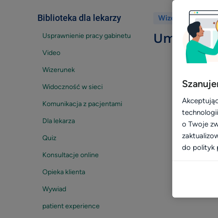
Biblioteka dla lekarzy
Wróć
Wizerunek
in
Umawianie
Usprawnienie pracy gabinetu
Video
Wizerunek
Szanuje
Widoczność w sieci
Akceptując
Komunikacja z pacjentami
technologi
Dla lekarza
o Twoje zw
zaktualizo
Quiz
do polityk 
Konsultacje online
Opieka klienta
Wywiad
patient experience