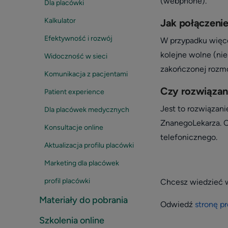
(webphone).
Dla placówki
Kalkulator
Jak połączeni
Efektywność i rozwój
W przypadku więce
kolejne wolne (ni
Widoczność w sieci
zakończonej rozm
Komunikacja z pacjentami
Czy rozwiązan
Patient experience
Jest to rozwiązan
Dla placówek medycznych
ZnanegoLekarza. Ce
Konsultacje online
telefonicznego.
Aktualizacja profilu placówki
Marketing dla placówek
profil placówki
Chcesz wiedzieć 
Materiały do pobrania
Odwiedź
stronę p
Szkolenia online