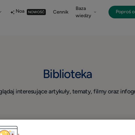
Baza
Noa
Poproś 
Cennik
NOWOŚĆ
wiedzy
Biblioteka
lądaj interesujące artykuły, tematy, filmy oraz infogr