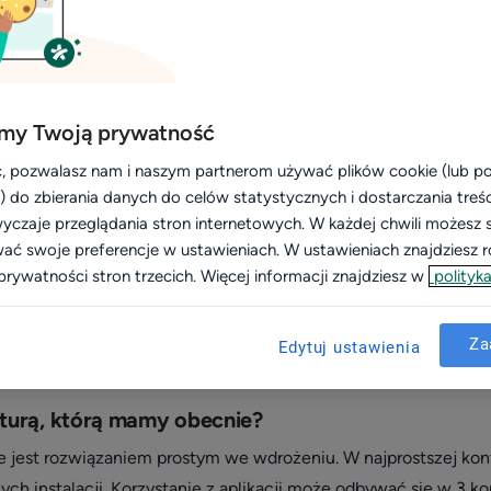
rz Phone: najczęściej zadawane 
my Twoją prywatność
o obsługi połączeń w placówce, ale wciąż masz pewne wątpliw
, pozwalasz nam i naszym partnerom używać plików cookie (lub 
bawy klientów, które słyszymy w codziennych rozmowach.
i) do zbierania danych do celów statystycznych i dostarczania treś
ędzie odbierała nasza (placówkowa) rejestracja?
yczaje przeglądania stron internetowych. W każdej chwili możesz 
wać swoje preferencje w ustawieniach. W ustawieniach znajdziesz ró
hone to narzędzie, które działa na obecnej infrastrukturze pla
prywatności stron trzecich. Więcej informacji znajdziesz w
polityka
ieranym przez rejestracje medyczną placówki medycznej.
a pacjentów umówionych przez ZnanegoLekarza?
Za
Edytuj ustawienia
Lekarz Phone pozwala odbierać wszystkie połączenia, które do
kturą, którą mamy obecnie?
 jest rozwiązaniem prostym we wdrożeniu. W najprostszej ko
ych instalacji. Korzystanie z aplikacji może odbywać się w 3 