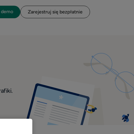
o demo
Zarejestruj się bezpłatnie
afiki.