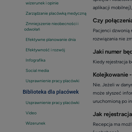
wizerunek i opinie
aplikacji mobilnej
Zarządzanie placówką medyczną
Czy połączeni
Zmniejszenie nieobecności i
odwołań
Pacjenci dzwonią 
rozwiązania nie z
Efektywne planowanie dnia
Efektywność i rozwój
Jaki numer bę
Infografika
Kiedy rejestracja
Social media
Kolejkowanie -
Usprawnienie pracy placówki
Nie. Jeżeli w dan
Biblioteka dla placówek
może słyszeć infor
uruchomioną po in
Usprawnienie pracy placówki
Video
Jak rejestracj
Wizerunek
Recepcja ma możli