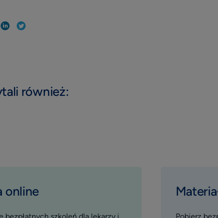
tali również:
 online
Materia
 bezpłatnych szkoleń dla lekarzy i
Pobierz bez