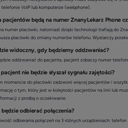
), telefonie VoIP lub komputerze (webphone).
a pacjentów będą na numer ZnanyLekarz Phone cz
na numer placówki, natomiast dzięki technologii trafiają do Z
musza placówki do zmiany numerów telefonu. Wystarczy przek
dzie widoczny, gdy będziemy oddzwaniać?
 będzie oddzwaniać do pacjenta, pacjent zobaczy numer telefon
 pacjent nie będzie słyszał sygnału zajętości?
ym momencie do placówki zadzwoni więcej pacjentów i wszytk
mację o tym, który jest w kolejności pacjentów na linii lub m
formacji z prośbą o oczekiwanie.
a będzie odbierać połączenia?
wość odbierania połączeń na 3 różnych urządzeniach: telefon