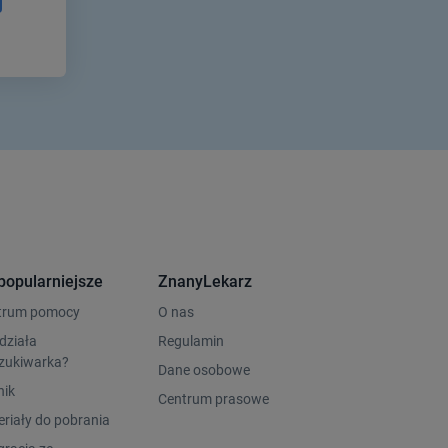
popularniejsze
ZnanyLekarz
trum pomocy
O nas
działa
Regulamin
zukiwarka?
Dane osobowe
nik
Centrum prasowe
riały do pobrania