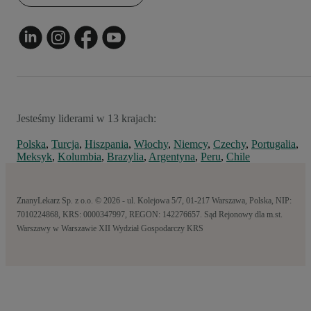
Jesteśmy liderami w 13 krajach:
Polska
,
Turcja
,
Hiszpania
,
Włochy
,
Niemcy
,
Czechy
,
Portugalia
,
Meksyk
,
Kolumbia
,
Brazylia
,
Argentyna
,
Peru
,
Chile
ZnanyLekarz Sp. z o.o. © 2026 - ul. Kolejowa 5/7, 01-217 Warszawa, Polska, NIP:
7010224868, KRS: 0000347997, REGON: 142276657. Sąd Rejonowy dla m.st.
Warszawy w Warszawie XII Wydział Gospodarczy KRS