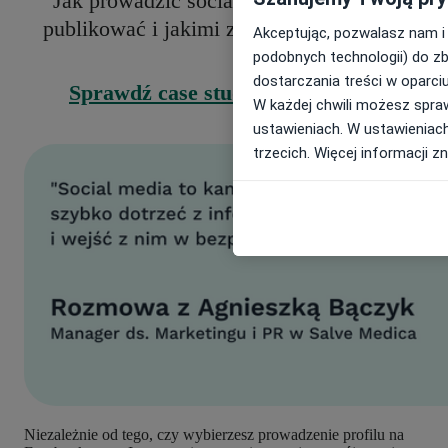
Jak prowadzić social media placówki? Co
publikować i jakimi zasadami się kierować?
Akceptując, pozwalasz nam i
podobnych technologii) do zb
dostarczania treści w oparci
Sprawdź case study Salve Medica
👇
W każdej chwili możesz spraw
ustawieniach. W ustawieniach 
trzecich. Więcej informacji z
Niezależnie od tego, czy wybierzesz prowadzenie profilu na