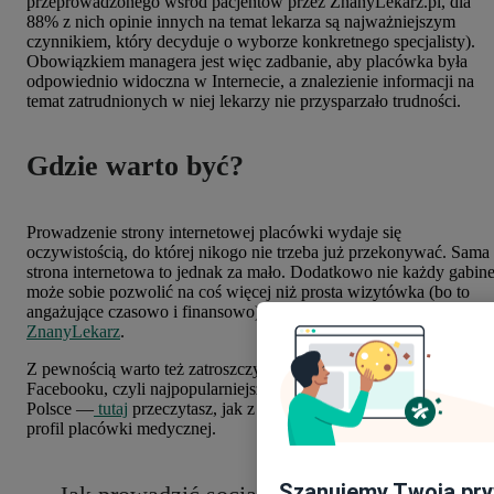
przeprowadzonego wśród pacjentów przez ZnanyLekarz.pl, dla
88% z nich opinie innych na temat lekarza są najważniejszym
czynnikiem, który decyduje o wyborze konkretnego specjalisty).
Obowiązkiem managera jest więc zadbanie, aby placówka była
odpowiednio widoczna w Internecie, a znalezienie informacji na
temat zatrudnionych w niej lekarzy nie przysparzało trudności.
Gdzie warto być?
Prowadzenie strony internetowej placówki wydaje się
oczywistością, do której nikogo nie trzeba już przekonywać. Sama
strona internetowa to jednak za mało. Dodatkowo nie każdy gabine
może sobie pozwolić na coś więcej niż prosta wizytówka (bo to
angażujące czasowo i finansowo). Z pomocą przychodzi tu
profil 
ZnanyLekarz
.
Z pewnością warto też zatroszczyć się choćby o obecność na
Facebooku, czyli najpopularniejszym portalu społecznościowym w
Polsce —
tutaj
przeczytasz, jak z sukcesem prowadzić facebooko
profil placówki medycznej.
Szanujemy Twoją pr