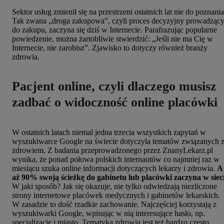
Sektor usług zmienił się na przestrzeni ostatnich lat nie do poznania
Tak zwana „droga zakupowa”, czyli proces decyzyjny prowadząc
do zakupu, zaczyna się dziś w Internecie. Parafrazując popularne
powiedzenie, można żartobliwie stwierdzić: „Jeśli nie ma Cię w
Internecie, nie zarobisz”. Zjawisko to dotyczy również branży
zdrowia.
Pacjent online, czyli dlaczego musisz
zadbać o widoczność online placówki
W ostatnich latach niemal jedna trzecia wszystkich zapytań w
wyszukiwarce Google na świecie dotyczyła tematów związanych 
zdrowiem. Z badania przeprowadzonego przez ZnanyLekarz.pl
wynika, że ponad połowa polskich internautów co najmniej raz w
miesiącu szuka online informacji dotyczących lekarzy i zdrowia.
A
aż 90% swoją ścieżkę do gabinetu lub placówki zaczyna w sieci
W jaki sposób? Jak się okazuje, nie tylko odwiedzają niezliczone
strony internetowe placówek medycznych i gabinetów lekarskich.
W zasadzie to dość rzadkie zachowanie. Najczęściej korzystają z
wyszukiwarki Google, wpisując w nią interesujące hasło, np.
specjalizację i miasto. Tematyka zdrowia jest też bardzo często