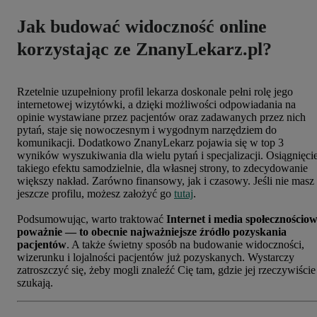
Jak budować widoczność online
korzystając ze ZnanyLekarz.pl?
Rzetelnie uzupełniony profil lekarza doskonale pełni rolę jego
internetowej wizytówki, a dzięki możliwości odpowiadania na
opinie wystawiane przez pacjentów oraz zadawanych przez nich
pytań, staje się nowoczesnym i wygodnym narzędziem do
komunikacji. Dodatkowo ZnanyLekarz pojawia się w top 3
wyników wyszukiwania dla wielu pytań i specjalizacji. Osiągnięci
takiego efektu samodzielnie, dla własnej strony, to zdecydowanie
większy nakład. Zarówno finansowy, jak i czasowy. Jeśli nie masz
jeszcze profilu, możesz założyć go
tutaj
.
Podsumowując, warto traktować
Internet i media społecznościo
poważnie — to
obecnie najważniejsze źródło pozyskania
pacjentów
. A także świetny sposób na budowanie widoczności,
wizerunku i lojalności pacjentów już pozyskanych. Wystarczy
zatroszczyć się, żeby mogli znaleźć Cię tam, gdzie jej rzeczywiście
szukają.