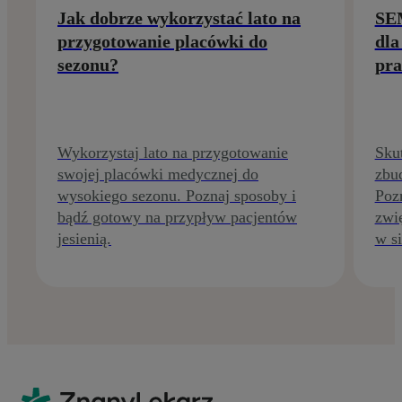
Jak dobrze wykorzystać lato na
SEM
przygotowanie placówki do
dla
sezonu?
pra
Wykorzystaj lato na przygotowanie
Sku
swojej placówki medycznej do
zbud
wysokiego sezonu. Poznaj sposoby i
Pozn
bądź gotowy na przypływ pacjentów
zwi
jesienią.
w si