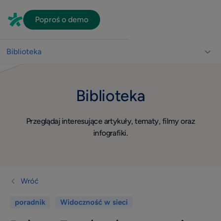
Poproś o demo
Biblioteka
Biblioteka dla lekarzy
Biblioteka
Usprawnienie pracy gabinetu
Video
Przeglądaj interesujące artykuły, tematy, filmy oraz
Wizerunek
infografiki.
Widoczność w sieci
Komunikacja z pacjentami
Dla lekarza
Wróć
Quiz
poradnik
Widoczność w sieci
Konsultacje online