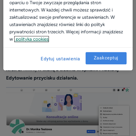
profil placówki
oparciu o Twoje zwyczaje przeglądania stron
internetowych. W każdej chwili możesz sprawdzić i
Materiały do pobrania
zaktualizować swoje preferencje w ustawieniach. W
ustawieniach znajdziesz również linki do polityk
Szkolenia online
prywatności stron trzecich. Więcej informacji znajdziesz
Zaczynamy?
Instrukcje i pomoc
w
polityka cookies
Krok 1:
Zaloguj się do Facebooka i przejdź do swojej
Blog
strony.
Zaakceptuj
Edytuj ustawienia
Krok 2:
Kliknij w
ikonę z trzema kropkami i naciśnij
Edytowanie przycisku działania.