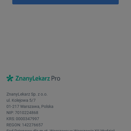
ZnanyLekarz Sp. z o.o.
ul. Kolejowa 5/7
01-217 Warszawa, Polska
NIP: 7010224868
KRS: 0000347997
REGON: 142276657
Sąd Rejonowy dla m.st. Warszawy w Warszawie XII Wydział