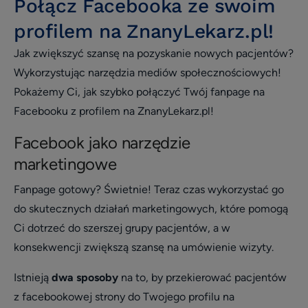
Połącz Facebooka ze swoim
Opieka klienta
profilem na ZnanyLekarz.pl!
Wywiad
Jak zwiększyć szansę na pozyskanie nowych pacjentów?
patient experience
Wykorzystując narzędzia mediów społecznościowych!
wizerunek i opinie
Pokażemy Ci, jak szybko połączyć Twój fanpage na
Facebooku z profilem na ZnanyLekarz.pl!
Zarządzanie placówką medyczną
Zmniejszenie nieobecności i odwołań
Facebook jako narzędzie
marketingowe
Efektywne planowanie dnia
Efektywność i rozwój
Fanpage gotowy? Świetnie! Teraz czas wykorzystać go
do skutecznych działań marketingowych, które pomogą
Infografika
Ci dotrzeć do szerszej grupy pacjentów, a w
Social media
konsekwencji zwiększą szansę na umówienie wizyty.
Usprawnienie pracy placówki
Istnieją
dwa sposoby
na to, by przekierować pacjentów
Biblioteka dla placówek
z facebookowej strony do Twojego profilu na
Usprawnienie pracy placówki