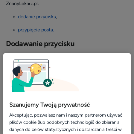
ZnanyLekarz.pl:
Video
dodanie przycisku
,
Wizerunek
przypięcie posta.
Dla placówki
Kalkulator
Dodawanie przycisku
Efektywność i rozwój
Poprzez dodanie przycisku na stronie, możesz w łatwy
Widoczność w sieci
sposób przekierować pacjentów do swojego kalendarza
wizyt na portalu ZnanyLekarz.pl. Gotowy przycisk
Komunikacja z pacjentami
wygląda tak:
Patient experience
Dla placówek medycznych
Szanujemy Twoją prywatność
Konsultacje online
Aktualizacja profilu placówki
Akceptując, pozwalasz nam i naszym partnerom używać
plików cookie (lub podobnych technologii) do zbierania
Marketing dla placówek
danych do celów statystycznych i dostarczania treści w