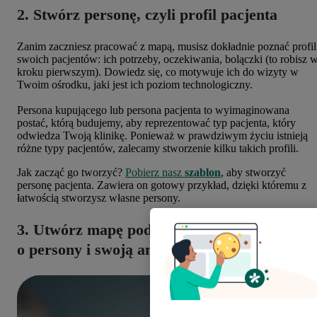
2. Stwórz personę, czyli profil pacjenta
Zanim zaczniesz pracować z mapą, musisz dokładnie poznać profil
swoich pacjentów: ich potrzeby, oczekiwania, bolączki (to robisz 
kroku pierwszym). Dowiedz się, co motywuje ich do wizyty w
Twoim ośrodku, jaki jest ich poziom technologiczny.
Persona kupującego lub persona pacjenta to wyimaginowana
postać, którą budujemy, aby reprezentować typ pacjenta, który
odwiedza Twoją klinikę. Ponieważ w prawdziwym życiu istnieją
różne typy pacjentów, zalecamy stworzenie kilku takich profili.
Jak zacząć go tworzyć?
Pobierz nasz
szablon
, aby stworzyć
personę pacjenta. Zawiera on gotowy przykład, dzięki któremu z
łatwością stworzysz własne persony.
3. Utwórz mapę podroży pacjenta w oparciu
o persony i swoją analizę