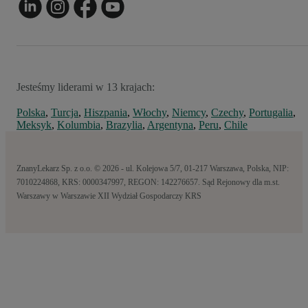
Jesteśmy liderami w 13 krajach:
Polska
,
Turcja
,
Hiszpania
,
Włochy
,
Niemcy
,
Czechy
,
Portugalia
,
Meksyk
,
Kolumbia
,
Brazylia
,
Argentyna
,
Peru
,
Chile
ZnanyLekarz Sp. z o.o. © 2026 - ul. Kolejowa 5/7, 01-217 Warszawa, Polska, NIP:
7010224868, KRS: 0000347997, REGON: 142276657. Sąd Rejonowy dla m.st.
Warszawy w Warszawie XII Wydział Gospodarczy KRS