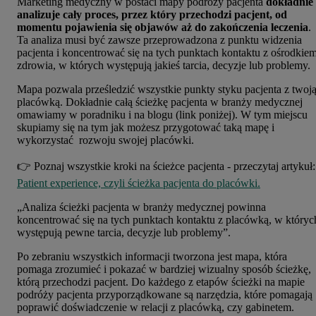
Marketing medyczny w postaci mapy podróży pacjenta
dokładnie
analizuje cały proces, przez który przechodzi pacjent, od
momentu pojawienia się objawów aż do zakończenia leczenia
.
Ta analiza musi być zawsze przeprowadzona z punktu widzenia
pacjenta i koncentrować się na tych punktach kontaktu z ośrodkie
zdrowia, w których występują jakieś tarcia, decyzje lub problemy.
Mapa pozwala prześledzić wszystkie punkty styku pacjenta z twoj
placówką. Dokładnie całą ścieżkę pacjenta w branży medycznej
omawiamy w poradniku i na blogu (link poniżej). W tym miejscu
skupiamy się na tym jak możesz przygotować taką mapę i
wykorzystać rozwoju swojej placówki.
👉 Poznaj wszystkie kroki na ścieżce pacjenta - przeczytaj artykuł:
Patient experience, czyli ścieżka pacjenta do placówki.
„Analiza ścieżki pacjenta w branży medycznej powinna
koncentrować się na tych punktach kontaktu z placówką, w któryc
występują pewne tarcia, decyzje lub problemy”.
Po zebraniu wszystkich informacji tworzona jest mapa, która
pomaga zrozumieć i pokazać w bardziej wizualny sposób ścieżkę,
którą przechodzi pacjent. Do każdego z etapów ścieżki na mapie
podróży pacjenta przyporządkowane są narzędzia, które pomagają
poprawić doświadczenie w relacji z placówką, czy gabinetem.