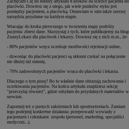
Zachęcam Cię do lektury artykułu 8 kroków na ścieżce pacjenta do
placówki. Dowiesz się z niego, jak wiele punktów styku jest
pomiędzy pacjentem, a placówką. Omawiam w nim także szerzej
narzędzia przydatne na każdym etapie.
Wracając do kroku pierwszego w tworzeniu mapy podróży
pacjenta: zbierz dane. Skorzystaj z tych, które publikujemy na blog
ZnanyLekarz dla placówek i lekarzy. Dowiesz się z nich m.in., że:
- 80% pacjentów wręcz oczekuje możliwości rejestracji online,
- dzwoniąc do placówki pacjenci są skłonni czekać na połączenie
nie dłużej niż minutę,
- 70% zadowolonych pacjentów wraca do placówki i lekarza.
Dlaczego o tym piszę? Bo to właśnie dane obrazują zachowania i
oczekiwania pacjentów. Na końcu artykułu znajdziesz sekcję
"przeczytaj również", gdzie odsyłam do przydatnych materiałów w
serwisie.
Zapomnij też o pustych założeniach lub spostrzeżeniach. Zamiast
tego podejmij konkretne działania: przeprowadź wywiady z
pacjentami i członkami zespołu (personel, marketing, specjaliści
medyczni...).