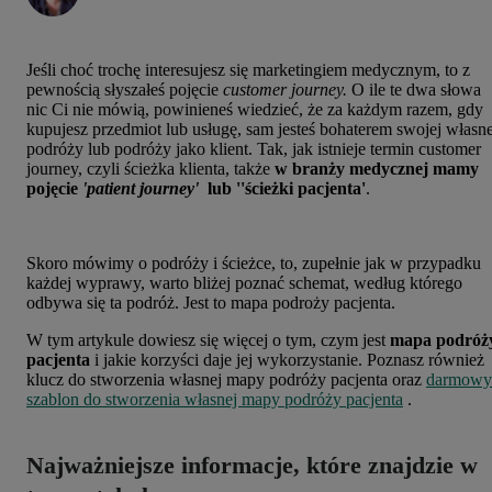
Jeśli choć trochę interesujesz się marketingiem medycznym, to z
pewnością słyszałeś pojęcie
customer journey.
O ile te dwa słowa
nic Ci nie mówią, powinieneś wiedzieć, że za każdym razem, gdy
kupujesz przedmiot lub usługę, sam jesteś bohaterem swojej własne
podróży lub podróży jako klient. Tak, jak istnieje termin customer
journey, czyli ścieżka klienta, także
w branży medycznej mamy
pojęcie
'patient journey'
lub ''ścieżki pacjenta'
.
Skoro mówimy o podróży i ścieżce, to, zupełnie jak w przypadku
każdej wyprawy, warto bliżej poznać schemat, według którego
odbywa się ta podróż. Jest to mapa podroży pacjenta.
W tym artykule dowiesz się więcej o tym, czym jest
mapa podróż
pacjenta
i
jakie korzyści daje jej wykorzystanie. Poznasz również
klucz do stworzenia własnej mapy podróży pacjenta oraz
darmowy
szablon do stworzenia własnej mapy podróży pacjenta
.
Najważniejsze informacje, które znajdzie w