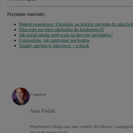
Przydatne materiały:
Patient experience: 8 kroków na ścieżce pacjenta do placówk
Dlaczego pacjenci odchodzą do konkurencji?
Jak social media wpływają na decyzje pacjentów?
6 sposobów, jak zatrzymać pacjentów
Trudny pacjent w placówce + e-book
O autorze
Ania Fudali
Współtwórca bloga oraz bazy wiedzy dla lekarzy i manageró
placówek medycznych.