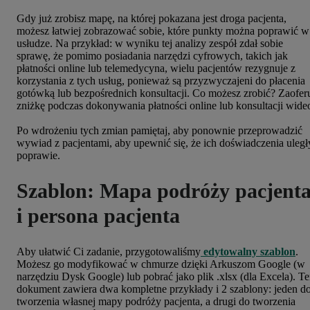
Gdy już zrobisz mapę, na której pokazana jest droga pacjenta,
możesz łatwiej zobrazować sobie, które punkty można poprawić w
usłudze. Na przykład: w wyniku tej analizy zespół zdał sobie
sprawę, że pomimo posiadania narzędzi cyfrowych, takich jak
płatności online lub telemedycyna, wielu pacjentów rezygnuje z
korzystania z tych usług, ponieważ są przyzwyczajeni do płacenia
gotówką lub bezpośrednich konsultacji. Co możesz zrobić? Zaofer
zniżkę podczas dokonywania płatności online lub konsultacji wide
Po wdrożeniu tych zmian pamiętaj, aby ponownie przeprowadzić
wywiad z pacjentami, aby upewnić się, że ich doświadczenia uległ
poprawie.
Szablon: Mapa podróży pacjent
i persona pacjenta
Aby ułatwić Ci zadanie, przygotowaliśmy
edytowalny szablon
.
Możesz go modyfikować w chmurze dzięki Arkuszom Google (w
narzędziu Dysk Google) lub pobrać jako plik .xlsx (dla Excela). T
dokument zawiera dwa kompletne przykłady i 2 szablony: jeden d
tworzenia własnej mapy podróży pacjenta, a drugi do tworzenia