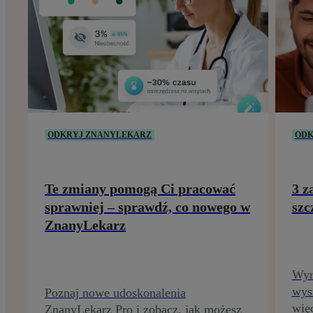
ODKRYJ ZNANYLEKARZ
ODK
Te zmiany pomogą Ci pracować
3 z
sprawniej – sprawdź, co nowego w
szc
ZnanyLekarz
Wyr
wys
Poznaj nowe udoskonalenia
więc
ZnanyLekarz Pro i zobacz, jak możesz