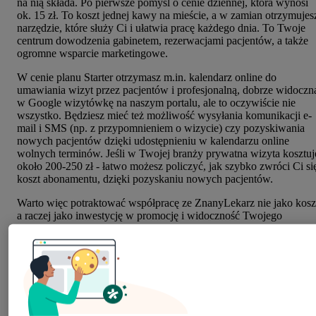
na nią składa. Po pierwsze pomyśl o cenie dziennej, która wynosi
ok. 15 zł. To koszt jednej kawy na mieście, a w zamian otrzymujes
narzędzie, które służy Ci i ułatwia pracę każdego dnia. To Twoje
centrum dowodzenia gabinetem, rezerwacjami pacjentów, a także
ogromne wsparcie marketingowe.
W cenie planu Starter otrzymasz m.in. kalendarz online do
umawiania wizyt przez pacjentów i profesjonalną, dobrze widoczn
w Google wizytówkę na naszym portalu, ale to oczywiście nie
wszystko. Będziesz mieć też możliwość wysyłania komunikacji e-
mail i SMS (np. z przypomnieniem o wizycie) czy pozyskiwania
nowych pacjentów dzięki udostępnieniu w kalendarzu online
wolnych terminów. Jeśli w Twojej branży prywatna wizyta kosztuj
około 200-250 zł - łatwo możesz policzyć, jak szybko zwróci Ci si
koszt abonamentu, dzięki pozyskaniu nowych pacjentów.
Warto więc potraktować współpracę ze ZnanyLekarz nie jako kosz
a raczej jako inwestycję w promocję i widoczność Twojego
gabinetu w internecie. Niestety, skuteczny marketing zazwyczaj ni
jest bezkosztowy. A jeśli podsumujesz wszystkie swoje wyzwania i
potrzeby, szybko może okazać się, że na większość z nich
odpowiadamy w naszych planach. Jesteśmy na rynku od ponad
dekady i dzięki temu doświadczeniu dokładnie wiemy, czego
potrzebujesz.
Sprawdź:
Co zawierają Plany ZnanyLekarz?