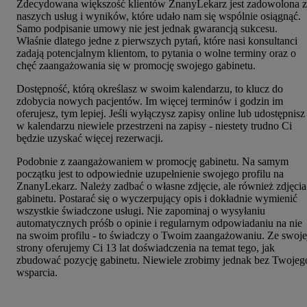
Zdecydowana większość klientów ZnanyLekarz jest zadowolona z
naszych usług i wyników, które udało nam się wspólnie osiągnąć.
Samo podpisanie umowy nie jest jednak gwarancją sukcesu.
Właśnie dlatego jedne z pierwszych pytań, które nasi konsultanci
zadają potencjalnym klientom, to pytania o wolne terminy oraz o
chęć zaangażowania się w promocję swojego gabinetu.
Dostępność, którą określasz w swoim kalendarzu, to klucz do
zdobycia nowych pacjentów. Im więcej terminów i godzin im
oferujesz, tym lepiej. Jeśli wyłączysz zapisy online lub udostępnisz
w kalendarzu niewiele przestrzeni na zapisy - niestety trudno Ci
będzie uzyskać więcej rezerwacji.
Podobnie z zaangażowaniem w promocję gabinetu. Na samym
początku jest to odpowiednie uzupełnienie swojego profilu na
ZnanyLekarz. Należy zadbać o własne zdjęcie, ale również zdjęcia
gabinetu. Postarać się o wyczerpujący opis i dokładnie wymienić
wszystkie świadczone usługi. Nie zapominaj o wysyłaniu
automatycznych próśb o opinie i regularnym odpowiadaniu na nie
na swoim profilu - to świadczy o Twoim zaangażowaniu. Ze swoje
strony oferujemy Ci 13 lat doświadczenia na temat tego, jak
zbudować pozycję gabinetu. Niewiele zrobimy jednak bez Twojeg
wsparcia.