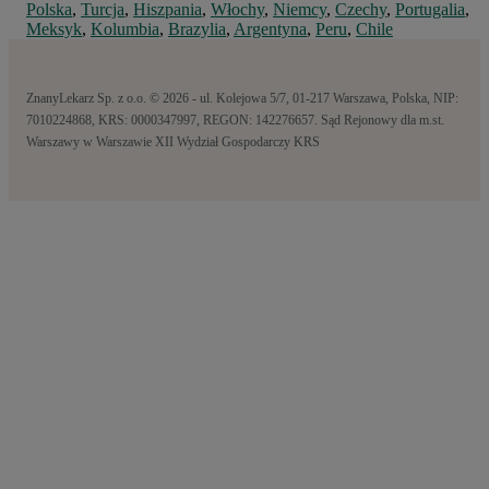
Polska
,
Turcja
,
Hiszpania
,
Włochy
,
Niemcy
,
Czechy
,
Portugalia
,
Meksyk
,
Kolumbia
,
Brazylia
,
Argentyna
,
Peru
,
Chile
ZnanyLekarz Sp. z o.o. © 2026 - ul. Kolejowa 5/7, 01-217 Warszawa, Polska, NIP:
7010224868, KRS: 0000347997, REGON: 142276657. Sąd Rejonowy dla m.st.
Warszawy w Warszawie XII Wydział Gospodarczy KRS