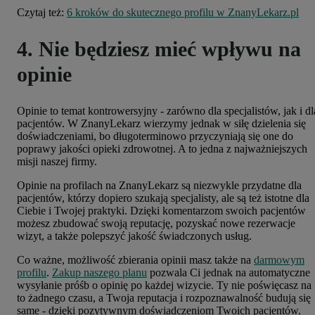
Czytaj też:
6 kroków do skutecznego profilu w ZnanyLekarz.pl
4. Nie będziesz mieć wpływu na
opinie
Opinie to temat kontrowersyjny - zarówno dla specjalistów, jak i dl
pacjentów. W ZnanyLekarz wierzymy jednak w siłę dzielenia się
doświadczeniami, bo długoterminowo przyczyniają się one do
poprawy jakości opieki zdrowotnej. A to jedna z najważniejszych
misji naszej firmy.
Opinie na profilach na ZnanyLekarz są niezwykle przydatne dla
pacjentów, którzy dopiero szukają specjalisty, ale są też istotne dla
Ciebie i Twojej praktyki. Dzięki komentarzom swoich pacjentów
możesz zbudować swoją reputację, pozyskać nowe rezerwacje
wizyt, a także polepszyć jakość świadczonych usług.
Co ważne, możliwość zbierania opinii masz także na
darmowym
profilu
.
Zakup naszego planu
pozwala Ci jednak na automatyczne
wysyłanie próśb o opinię po każdej wizycie. Ty nie poświęcasz na
to żadnego czasu, a Twoja reputacja i rozpoznawalność budują się
same - dzięki pozytywnym doświadczeniom Twoich pacjentów.