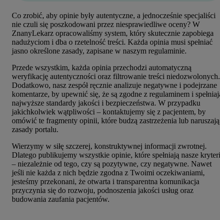
Co zrobić, aby opinie były autentyczne, a jednocześnie specjaliści
nie czuli się poszkodowani przez niesprawiedliwe oceny? W
ZnanyLekarz opracowaliśmy system, który skutecznie zapobiega
nadużyciom i dba o rzetelność treści. Każda opinia musi spełniać
jasno określone zasady, zapisane w naszym regulaminie.
Przede wszystkim, każda opinia przechodzi automatyczną
weryfikację autentyczności oraz filtrowanie treści niedozwolonych.
Dodatkowo, nasz zespół ręcznie analizuje negatywne i podejrzane
komentarze, by upewnić się, że są zgodne z regulaminem i spełniaj
najwyższe standardy jakości i bezpieczeństwa. W przypadku
jakichkolwiek wątpliwości – kontaktujemy się z pacjentem, by
omówić te fragmenty opinii, które budzą zastrzeżenia lub naruszają
zasady portalu.
Wierzymy w siłę szczerej, konstruktywnej informacji zwrotnej.
Dlatego publikujemy wszystkie opinie, które spełniają nasze kryter
– niezależnie od tego, czy są pozytywne, czy negatywne. Nawet
jeśli nie każda z nich będzie zgodna z Twoimi oczekiwaniami,
jesteśmy przekonani, że otwarta i transparentna komunikacja
przyczynia się do rozwoju, podnoszenia jakości usług oraz
budowania zaufania pacjentów.