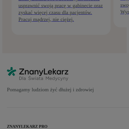
swo
usprawnić swoją pracę w gabinecie oraz
Wyr
zyskać więcej czasu dla pacjentów.
Pracuj mądrzej, nie ciężej.
Pomagamy ludziom żyć dłużej i zdrowiej
ZNANYLEKARZ PRO