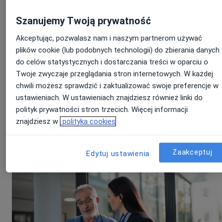
Szanujemy Twoją prywatność
Pamiętaj też, że na stronie ZnanyLekarz możesz znaleźć się zupełn
Akceptując, pozwalasz nam i naszym partnerom używać
bezpłatnie. Wystarczy, że uzupełnisz swoje podstawowe dane
tutaj
plików cookie (lub podobnych technologii) do zbierania danych
założysz darmowy profil. To może być świetne rozwiązanie na
początek. Darmowa wizytówka pozwoli Ci opisać swoje
do celów statystycznych i dostarczania treści w oparciu o
wykształcenie, doświadczenie i wymienić usługi, które oferujesz.
Twoje zwyczaje przeglądania stron internetowych. W każdej
Na takim profilu możesz też zbierać opinie od pacjentów i budowa
chwili możesz sprawdzić i zaktualizować swoje preferencje w
swoją wirtualną widoczność - bo Twój profil z pewnością wyświetl
się w wyszukiwaniach z Google.
ustawieniach. W ustawieniach znajdziesz również linki do
polityk prywatności stron trzecich. Więcej informacji
Dowiedz się więcej:
Bądź bardziej widoczny dla pacjentów dzięki
znajdziesz w
polityka cookies
bezpłatnemu profilowi na ZnanyLekarz
Zaakceptuj
Edytuj ustawienia