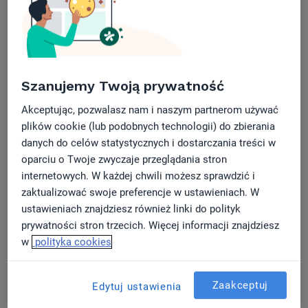
Opinie na ZnanyLekarz w pigułce -
podsumowanie Raportu zaufania
Co musisz wiedzieć o EDM i raportowaniu
Szanujemy Twoją prywatność
zdarzeń medycznych do Platformy P1
Akceptując, pozwalasz nam i naszym partnerom używać
plików cookie (lub podobnych technologii) do zbierania
Bądź bardziej widoczny dla pacjentów dzięki
danych do celów statystycznych i dostarczania treści w
bezpłatnemu profilowi na ZnanyLekarz
oparciu o Twoje zwyczaje przeglądania stron
internetowych. W każdej chwili możesz sprawdzić i
Co nowego w MyDr EDM: II kwartał 2026. Bądź
zaktualizować swoje preferencje w ustawieniach. W
ustawieniach znajdziesz również linki do polityk
na bieżąco i korzystaj z wprowadzonych
prywatności stron trzecich. Więcej informacji znajdziesz
usprawnień
w
polityka cookies
Zaakceptuj
Edytuj ustawienia