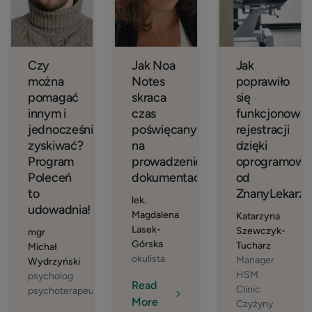
Czy
Jak Noa
Jak
można
Notes
poprawiło
pomagać
skraca
się
innym i
czas
funkcjonowan
jednocześnie
poświęcany
rejestracji
zyskiwać?
na
dzięki
Program
prowadzenie
oprogramowa
Poleceń
dokumentacji?
od
to
ZnanyLekarz?
lek.
udowadnia!
Magdalena
Katarzyna
Lasek-
Szewczyk-
mgr
Górska
Tucharz
Michał
okulista
Manager
Wydrzyński
HSM
psycholog
Read
Clinic
psychoterapeuta
More
Czyżyny