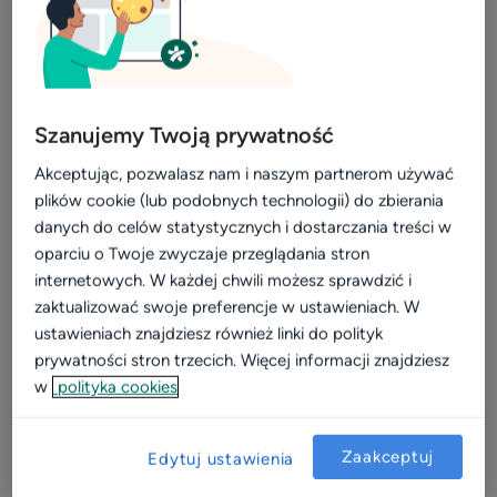
Szanujemy Twoją prywatność
Akceptując, pozwalasz nam i naszym partnerom używać
plików cookie (lub podobnych technologii) do zbierania
danych do celów statystycznych i dostarczania treści w
oparciu o Twoje zwyczaje przeglądania stron
internetowych. W każdej chwili możesz sprawdzić i
Z czego korzysta ta placówka?
zaktualizować swoje preferencje w ustawieniach. W
ustawieniach znajdziesz również linki do polityk
Profil w serwisie
Kalendarz online na profilu
prywatności stron trzecich. Więcej informacji znajdziesz
w
polityka cookies
Zaakceptuj
Edytuj ustawienia