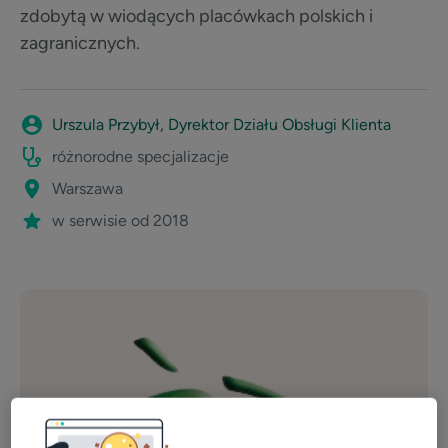
zdobytą w wiodących placówkach polskich i
zagranicznych.
Urszula Przybył, Dyrektor Działu Obsługi Klienta
różnorodne specjalizacje
Warszawa
w serwisie od 2018