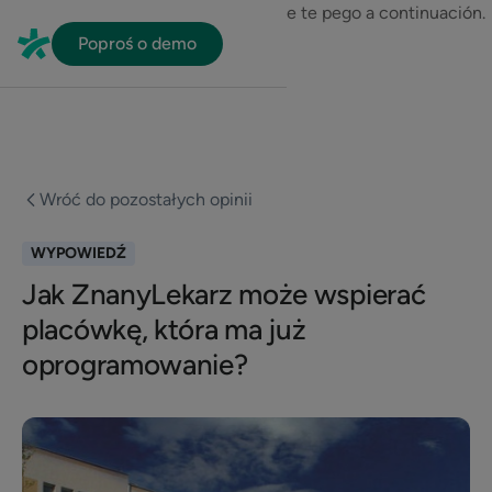
En HubSpot tenemos otro código que te pego a continuación.
Poproś o demo
Wróć do pozostałych opinii
WYPOWIEDŹ
Jak ZnanyLekarz może wspierać
placówkę, która ma już
oprogramowanie?