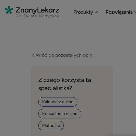
En HubSpot tenemos otro código que te pego a continuación.
Produkty
Rozwiązania
Wróć do pozostałych opinii
Z czego korzysta ta
specjalistka?
Kalendarz online
Konsultacje online
Płatności