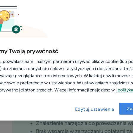
życ
zdal
my Twoją prywatność
, pozwalasz nam i naszym partnerom używać plików cookie (lub 
i) do zbierania danych do celów statystycznych i dostarczania treś
yczaje przeglądania stron internetowych. W każdej chwili możesz 
wać swoje preferencje w ustawieniach. W ustawieniach znajdziesz ró
prywatności stron trzecich. Więcej informacji znajdziesz w
polityka
PROBLEM
Za
Edytuj ustawienia
Co było wyzwaniem w codziennej pr
Znalezienie narzędzia do prowadzenia wi
Brak wsparcia w zarządzaniu opłatami za