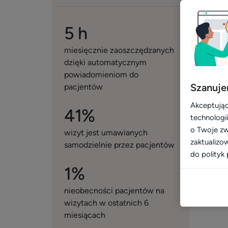
5 h
miesięcznie zaoszczędzanych
dzięki automatycznym
powiadomieniom do
Szanuje
pacjentów
Akceptując
41%
technologi
o Twoje zw
wizyt jest umawianych
zaktualizo
samodzielnie przez pacjentów
do polityk 
1%
nieobecności pacjentów na
wizytach w ostatnich 6
miesiącach