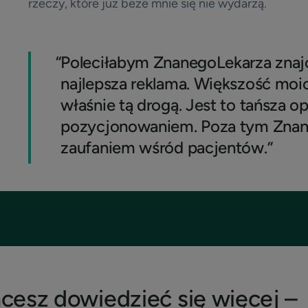
rzeczy, które już beze mnie się nie wydarzą.
“
Poleciłabym ZnanegoLekarza znaj
najlepsza reklama. Większość moic
właśnie tą drogą. Jest to tańsza o
pozycjonowaniem. Poza tym Znany
zaufaniem wśród pacjentów.”
hcesz dowiedzieć się więcej –