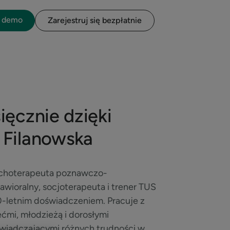
o demo
Zarejestruj się bezpłatnie
ęcznie dzięki
 Filanowska
choterapeuta poznawczo-
awioralny, socjoterapeuta i trener TUS
0-letnim doświadczeniem. Pracuje z
ećmi, młodzieżą i dorosłymi
wiadczającymi różnych trudności w