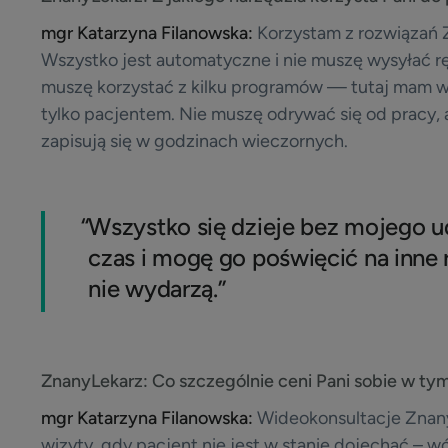
mgr Katarzyna Filanowska:
Korzystam z rozwiązań 
Wszystko jest automatyczne i nie muszę wysyłać ręc
muszę korzystać z kilku programów — tutaj mam w
tylko pacjentem. Nie muszę odrywać się od pracy, 
zapisują się w godzinach wieczornych.
“
Wszystko się dzieje bez mojego u
czas i mogę go poświęcić na inne r
nie wydarzą.”
ZnanyLekarz:
Co szczególnie ceni Pani sobie w ty
mgr Katarzyna Filanowska:
Wideokonsultacje Znan
wizyty, gdy pacjent nie jest w stanie dojechać – w