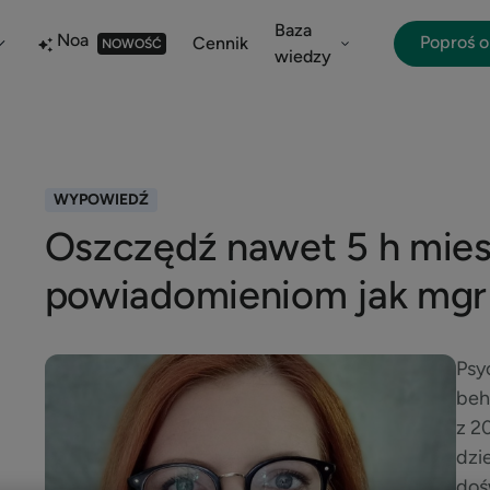
Baza
Noa
Poproś 
Cennik
NOWOŚĆ
wiedzy
WYPOWIEDŹ
Oszczędź nawet 5 h miesi
powiadomieniom jak mgr
Psy
beh
z 2
dzi
doś