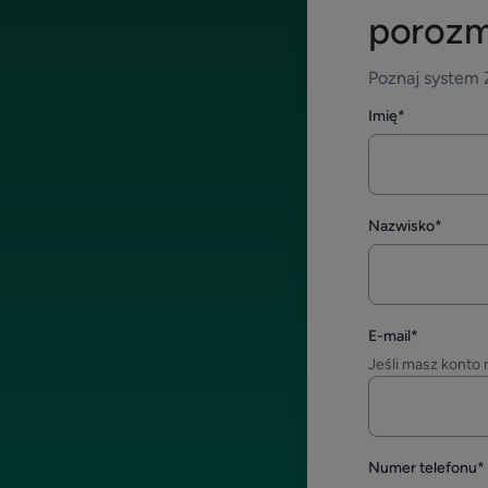
porozm
Poznaj system Z
Imię
*
Nazwisko
*
E-mail
*
Jeśli masz konto 
Numer telefonu
*