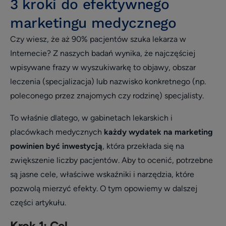
3 kroki do efektywnego
Opieka klienta
marketingu medycznego
Wywiad
Czy wiesz, że aż 90% pacjentów szuka lekarza w
patient experience
Internecie? Z naszych badań wynika, że najczęściej
wizerunek i opinie
wpisywane frazy w wyszukiwarkę to objawy, obszar
leczenia (specjalizacja) lub nazwisko konkretnego (np.
Zarządzanie placówką medyczną
poleconego przez znajomych czy rodzinę) specjalisty.
Zmniejszenie nieobecności i odwołań
To właśnie dlatego, w gabinetach lekarskich i
Efektywne planowanie dnia
placówkach medycznych
każdy wydatek na marketing
Efektywność i rozwój
powinien być inwestycją
, która przekłada się na
Infografika
zwiększenie liczby pacjentów.
Aby to ocenić, potrzebne
Social media
są jasne cele, właściwe wskaźniki i narzędzia, które
pozwolą mierzyć efekty. O tym opowiemy w dalszej
Usprawnienie pracy placówki
części artykułu.
Biblioteka dla placówek
Krok 1: Cel
Usprawnienie pracy placówki