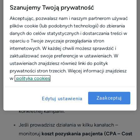
osiągnięcia
. Jeśli już wiesz – czas na kolejny krok.
profil placówki
Szanujemy Twoją prywatność
Materiały do pobrania
Krok 2: Co mierzyć?
Akceptując, pozwalasz nam i naszym partnerom używać
plików cookie (lub podobnych technologii) do zbierania
Szkolenia online
Kiedy masz już jasno określony cel działań
danych do celów statystycznych i dostarczania treści w
marketingowych, możesz zdecydować, jakie wskaźniki
Instrukcje i pomoc
oparciu o Twoje zwyczaje przeglądania stron
pomogą Ci ocenić, czy jesteś na dobrej drodze. Wybór
internetowych. W każdej chwili możesz sprawdzić i
Blog
mierników powinien wynikać bezpośrednio z tego, co
zaktualizować swoje preferencje w ustawieniach. W
chcesz osiągnąć.
ustawieniach znajdziesz również linki do polityk
prywatności stron trzecich. Więcej informacji znajdziesz
Jeśli celem jest pozyskanie większej liczby
w
polityka cookies
pacjentów – podstawowym wskaźnikiem
będzie
liczba nowych rejestracji
. Sprawdzaj, ilu
Zaakceptuj
Edytuj ustawienia
pacjentów zapisało się na wizytę w wyniku
konkretnej kampanii.
Jeśli prowadzisz działania w kilku kanałach –
monitoruj
koszt pozyskania pacjenta (CPA – Cost