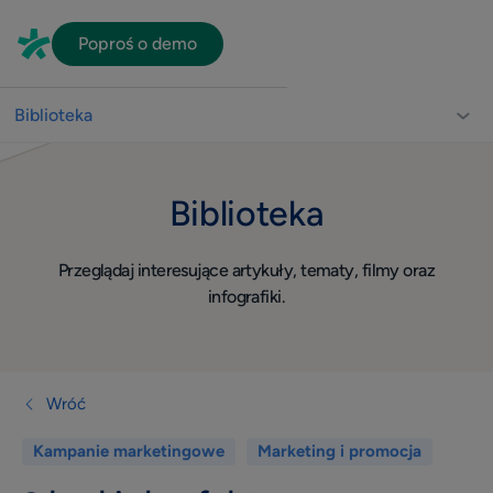
Poproś o demo
Biblioteka
Biblioteka dla lekarzy
Biblioteka
Usprawnienie pracy gabinetu
Video
Przeglądaj interesujące artykuły, tematy, filmy oraz
Wizerunek
infografiki.
Widoczność w sieci
Komunikacja z pacjentami
Dla lekarza
Wróć
Quiz
Kampanie marketingowe
Marketing i promocja
Konsultacje online