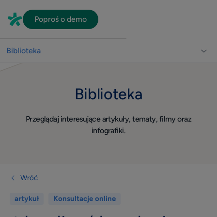
Poproś o demo
Biblioteka
Biblioteka dla lekarzy
Biblioteka
Usprawnienie pracy gabinetu
Video
Przeglądaj interesujące artykuły, tematy, filmy oraz
Wizerunek
infografiki.
Widoczność w sieci
Komunikacja z pacjentami
Dla lekarza
Wróć
Quiz
artykuł
Konsultacje online
Konsultacje online