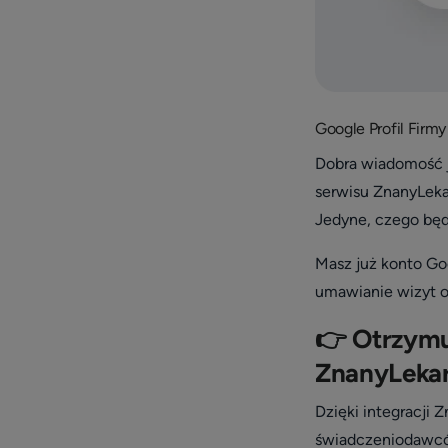
Google Profil Firmy
Dobra wiadomość j
serwisu ZnanyLekar
Jedyne, czego będ
Masz już konto Go
umawianie wizyt o
👉 Otrzymuj
ZnanyLeka
Dzięki integracji
świadczeniodawców