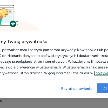
runek i opinie
 lepszej widoczności w Google
ć, a dodatkowo znacznie przyspieszyć znalezienie Twojego 
my Twoją prywatność
yć widocznym?
, pozwalasz nam i naszym partnerom używać plików cookie (lub 
ysoka widoczność w wynikach wyszukiwania to
średnio o 60%
i) do zbierania danych do celów statystycznych i dostarczania treś
yczaje przeglądania stron internetowych. W każdej chwili możesz 
pacjent szuka lekarza w Twojej specjalizacji i okolicy. Z pole
wać swoje preferencje w ustawieniach. W ustawieniach znajdziesz ró
prywatności stron trzecich. Więcej informacji znajdziesz w
polityka
 robi to... wpisuje w wyszukiwarkę Google, prawda?
owie pacjentowi kilka stron, w których znajdzie więcej infor
Za
Edytuj ustawienia
prawdopodobniej profil w serwisie ZnanyLekarz. Świetnie, jeśli
s.