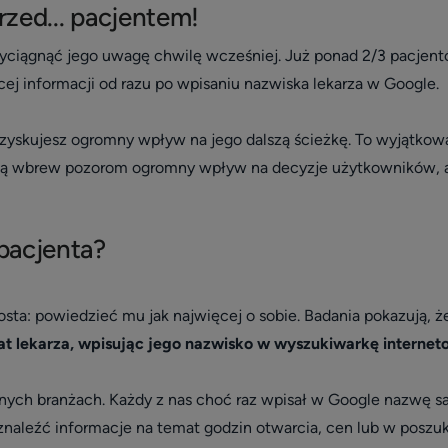
rzed... pacjentem!
yciągnąć jego uwagę chwilę wcześniej. Już ponad 2/3 pacjent
cej informacji od razu po wpisaniu nazwiska lekarza w Google.
skujesz ogromny wpływ na jego dalszą ścieżkę. To wyjątkowa 
ają wbrew pozorom ogromny wpływ na decyzje użytkowników, 
pacjenta?
sta: powiedzieć mu jak najwięcej o sobie. Badania pokazują, ż
at lekarza, wpisując jego nazwisko w wyszukiwarkę internet
nnych branżach. Każdy z nas choć raz wpisał w Google nazwę sa
 znaleźć informacje na temat godzin otwarcia, cen lub w poszu