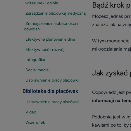
Bądź krok p
wizerunek i opinie
Zarządzanie placówką medyczną
Możesz jednak prz
Zmniejszenie nieobecności i
znaleźć jak najwię
odwołań
Efektywne planowanie dnia
W tym momencie zy
mikrodziałania m
Efektywność i rozwój
Infografika
Social media
Jak zyskać 
Usprawnienie pracy placówki
Biblioteka dla placówek
Odpowiedź jest pro
informacji na tem
Usprawnienie pracy placówki
Video
Podobnie jest w i
Wizerunek
kawiarni po to, by