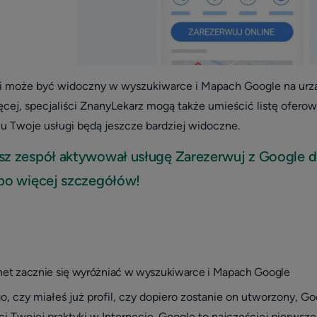
ji może być widoczny w wyszukiwarce i Mapach Google na urz
ęcej, specjaliści ZnanyLekarz mogą także umieścić listę ofero
mu
Twoje usługi będą jeszcze bardziej widoczne
.
sz zespół aktywował usługę Zarezerwuj z Google dl
 po więcej szczegółów!
net zacznie się wyróżniać w wyszukiwarce i Mapach Google
o, czy miałeś już profil, czy dopiero zostanie on utworzony, Go
ci Twojej praktyki w Internecie. Google to najczęściej pierws